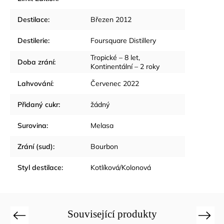
Destilace
:
Březen 2012
Destilerie
:
Foursquare Distillery
Tropické – 8 let,
Doba zrání
:
Kontinentální – 2 roky
Lahvování
:
Červenec 2022
Přidaný cukr
:
žádný
Surovina
:
Melasa
Zrání (sud)
:
Bourbon
Styl destilace
:
Kotlíková/Kolonová
Související produkty
Previous
Next