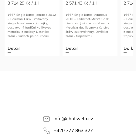
3 714,29 Kč / 1 l
2 571,43 Kč / 1 l
2 714,
1667 Single Barrel Jamaica 2012
1667 Single Barrel Mauritius
1667 Si
– Bourbon Cask Limitovaný
2016 – Cabernet-Merlot Cask
– Bourb
single barrel rum z Jamajky,
Limitovaný single barrel rum z
single b
destilovaný tradiční kotlíkovou
Mauricia destilovaný z čerstvé
destilo
metodou z melasy. Deset let
šťávy cukrové třtiny. Devět let
z melasy
zrání v sudech po bourbonu,...
zrání v tropickém i...
tropicky 
Detail
Detail
Do ko
info
@
chutsveta.cz
+420 777 863 327