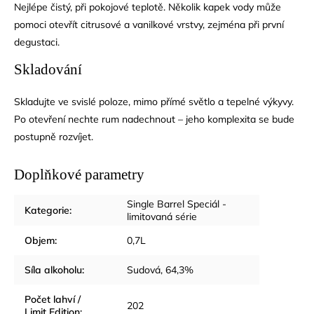
Nejlépe čistý, při pokojové teplotě. Několik kapek vody může
pomoci otevřít citrusové a vanilkové vrstvy, zejména při první
degustaci.
Skladování
Skladujte ve svislé poloze, mimo přímé světlo a tepelné výkyvy.
Po otevření nechte rum nadechnout – jeho komplexita se bude
postupně rozvíjet.
Doplňkové parametry
Single Barrel Speciál -
Kategorie
:
limitovaná série
Objem
:
0,7L
Síla alkoholu
:
Sudová, 64,3%
Počet lahví /
202
Limit Edition
: