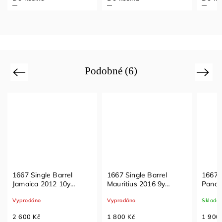
Podobné (6)
Previous
Next
1667 Single Barrel
1667 Single Barrel
1667 S
Jamaica 2012 10y
Mauritius 2016 9y
Panam
64,4% 0,7l
64,1% 0,7l
0,7l
Vyprodáno
Vyprodáno
Sklade
2 600 Kč
1 800 Kč
1 900