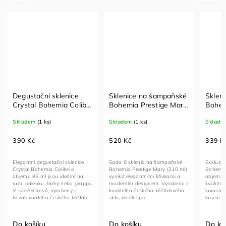
Degustační sklenice
Sklenice na šampaňské
Sklen
Crystal Bohemia Colibri
Bohemia Prestige Mary
Bohem
6×85 ml – křišťálové sklo
6×210 ml – křišťálové
Sempr
Skladem
(1 ks)
Skladem
(1 ks)
Sklade
na rum a pálenku
sklo
křišťá
390 Kč
520 Kč
339 K
Elegantní degustační sklenice
Sada 6 sklenic na šampaňské
Exkluziv
Crystal Bohemia Colibri o
Bohemia Prestige Mary (210 ml)
Bohemia
objemu 85 ml jsou ideální na
vyniká elegantními křivkami a
objemu 
rum, pálenku, likéry nebo grappu.
moderním designem. Vyrobeno z
kvalitníh
V sadě 6 kusů, vyrobeny z
kvalitního českého křišťálového
luxusní 
bezolovnatého českého křišťálu
skla, ideální pro...
logem. V
s...
Do košíku
Do košíku
Do ko