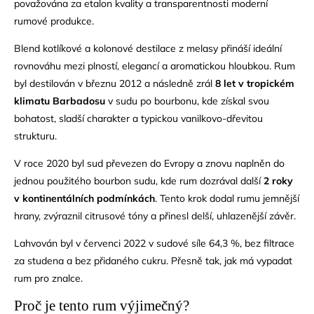
považována za etalon kvality a transparentnosti moderní
rumové produkce.
Blend kotlíkové a kolonové destilace z melasy přináší ideální
rovnováhu mezi plností, elegancí a aromatickou hloubkou. Rum
byl destilován v březnu 2012 a následně zrál
8 let v tropickém
klimatu Barbadosu
v sudu po bourbonu, kde získal svou
bohatost, sladší charakter a typickou vanilkovo-dřevitou
strukturu.
V roce 2020 byl sud převezen do Evropy a znovu naplněn do
jednou použitého bourbon sudu, kde rum dozrával další
2 roky
v kontinentálních podmínkách
. Tento krok dodal rumu jemnější
hrany, zvýraznil citrusové tóny a přinesl delší, uhlazenější závěr.
Lahvován byl v červenci 2022 v sudové síle 64,3 %, bez filtrace
za studena a bez přidaného cukru. Přesně tak, jak má vypadat
rum pro znalce.
Proč je tento rum výjimečný?