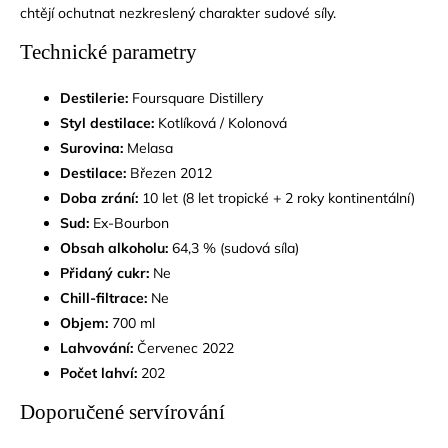
chtějí ochutnat nezkreslený charakter sudové síly.
Technické parametry
Destilerie:
Foursquare Distillery
Styl destilace:
Kotlíková / Kolonová
Surovina:
Melasa
Destilace:
Březen 2012
Doba zrání:
10 let (8 let tropické + 2 roky kontinentální)
Sud:
Ex-Bourbon
Obsah alkoholu:
64,3 % (sudová síla)
Přidaný cukr:
Ne
Chill-filtrace:
Ne
Objem:
700 ml
Lahvování:
Červenec 2022
Počet lahví:
202
Doporučené servírování