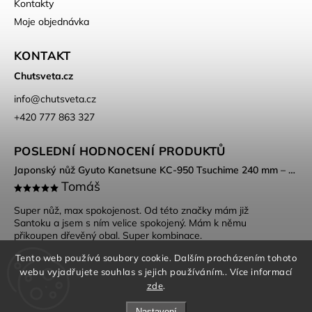
Kontakty
Moje objednávka
KONTAKT
Chutsveta.cz
info
@
chutsveta.cz
+420 777 863 327
POSLEDNÍ HODNOCENÍ PRODUKTŮ
Japonský nůž Gyuto Kanetsune KC-950 Tsuchime 240 mm – DSR-1K6 ocel, Tsuchime povrch
Tomáš
Super nůž, max spokojenost. Od této značky mám již
Santoku a jsem s ním velice spokojený. Mám k němu
přikoupen dřevěný obal. Super kombinace.
Tento web používá soubory cookie. Dalším procházením tohoto
webu vyjadřujete souhlas s jejich používáním.. Více informací
zde
.
Nastavení