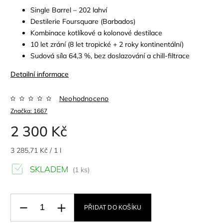
Single Barrel – 202 lahví
Destilerie Foursquare (Barbados)
Kombinace kotlíkové a kolonové destilace
10 let zrání (8 let tropické + 2 roky kontinentální)
Sudová síla 64,3 %, bez doslazování a chill-filtrace
Detailní informace
Neohodnoceno
Značka:
1667
2 300 Kč
3 285,71 Kč / 1 l
SKLADEM
(1 ks)
PŘIDAT DO KOŠÍKU