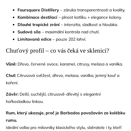
Foursquare Distillery
– záruka transparentnosti a kvality.
Kombinace destilací
– plnost kotlíku + elegance kolony.
Dlouhé tropické zrání
– intenzita, sladkost a hloubka.
Sudová síla
– maximální kontrola nad chutí.
Limitovaná edice
– pouze 202 lahví.
Chuťový profil – co vás čeká ve sklenici?
Vůně:
Dřevo, červené ovoce, karamel, citrusy, melasa a vanilka.
Chuť:
Citrusová svěžest, dřevo, melasa, vanilka, jemný kouř a
koření.
Závěr:
Delší, suchější, citrusově-dřevitý s elegantní
hořkosladkou linkou.
Rum, který ukazuje, proč je Barbados považován za kolébku
rumu.
Ideální volba pro milovníky klasického stylu, sběratele i ty, kteří