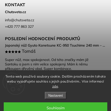
KONTAKT
Chutsveta.cz
info
@
chutsveta.cz
+420 777 863 327
POSLEDNÍ HODNOCENÍ PRODUKTŮ
Japonský nůž Gyuto Kanetsune KC-950 Tsuchime 240 mm – DSR-1K6 ocel, Tsuchime povrch
Tomáš
Super nůž, max spokojenost. Od této značky mám již
Santoku a jsem s ním velice spokojený. Mám k němu
přikoupen dřevěný obal. Super kombinace.
Tento web používá soubory cookie. Dalším procházením tohoto
webu vyjadřujete souhlas s jejich používáním.. Více informací
zde
.
Nastavení
Souhlasím
Obchodní podmínky
|
Ochrana osobních údajů