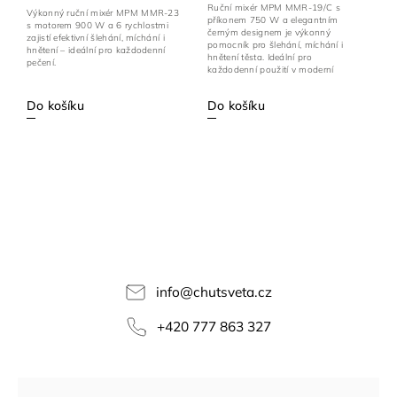
Ruční mixér MPM MMR-19/C s
Výkonný ruční mixér MPM MMR-23
příkonem 750 W a elegantním
s motorem 900 W a 6 rychlostmi
černým designem je výkonný
zajistí efektivní šlehání, míchání i
pomocník pro šlehání, míchání i
hnětení – ideální pro každodenní
hnětení těsta. Ideální pro
pečení.
každodenní použití v moderní
kuchyni.
Do košíku
Do košíku
info
@
chutsveta.cz
+420 777 863 327