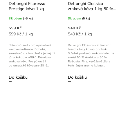
DeLonghi Espresso
DeLonghi Classico
Prestige káva 1 kg
zrnková káva 1 kg 50 %
Arabica 50 % Robusta
Skladem
(>5 ks)
Skladem
(5 ks)
599 Kč
540 Kč
599 Kč / 1 kg
540 Kč / 1 kg
Prémiová směs pro opravdové
DeLonghi Classico – intenzivní
kávové nadšence. Bohatá,
blend s tóny kakaa a tabáku
sametová a silná chuť s jemnými
Středně pražená zrnková káva ze
tóny kakaa a oříšků. Prémiová
směsi 50 % Arabica a 50 %
zrnková káva Pro pákové i
Robusta. Plné, vyvážené tělo s
automatické kávovary Silný...
kořeněným aroma kakaa,...
Do košíku
Do košíku