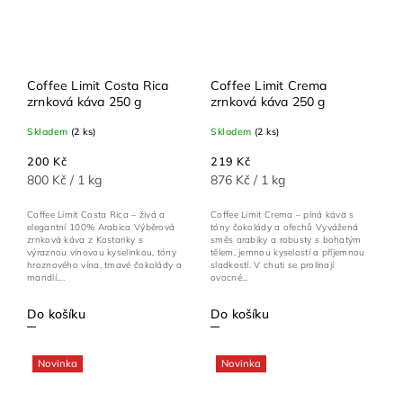
Coffee Limit Costa Rica
Coffee Limit Crema
zrnková káva 250 g
zrnková káva 250 g
Skladem
(2 ks)
Skladem
(2 ks)
200 Kč
219 Kč
800 Kč / 1 kg
876 Kč / 1 kg
Coffee Limit Costa Rica – živá a
Coffee Limit Crema – plná káva s
elegantní 100% Arabica Výběrová
tóny čokolády a ořechů Vyvážená
zrnková káva z Kostariky s
směs arabiky a robusty s bohatým
výraznou vínovou kyselinkou, tóny
tělem, jemnou kyselostí a příjemnou
hroznového vína, tmavé čokolády a
sladkostí. V chuti se prolínají
mandlí....
ovocné...
Do košíku
Do košíku
Novinka
Novinka