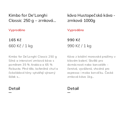
Kimbo for De'Longhi
káva Hustopečská káva -
Classic 250 g – zrnková
zrnková 1000g
káva 35 % Arabica / 65 %
Vyprodáno
Vyprodáno
Robusta s čokoládovými
tóny
165 Kč
990 Kč
660 Kč / 1 kg
990 Kč / 1 kg
Kimbo for De'Longhi Classic 250 g
Káva z lokální moravské pražírny v
Silná a intenzivní zrnková káva s
kilovém balení. Skvělá pro
poměrem 35 % Arabica a 65 %
domácnosti nebo kanceláře –
Robusta. Plné tělo, kořeněná chuť a
čerstvá, vyvážená, vhodná pro
čokoládové tóny vytvářejí výrazný
espresso i moka konvičku. Česká
šálek s...
zrnková káva 1kg...
Detail
Detail