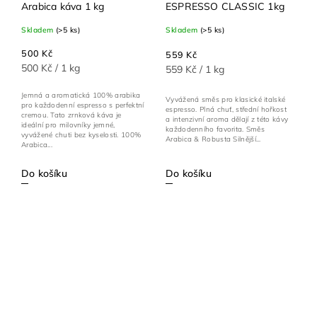
Arabica káva 1 kg
ESPRESSO CLASSIC 1kg
Skladem
(>5 ks)
Skladem
(>5 ks)
500 Kč
559 Kč
500 Kč / 1 kg
559 Kč / 1 kg
Jemná a aromatická 100% arabika
Vyvážená směs pro klasické italské
pro každodenní espresso s perfektní
espresso. Plná chuť, střední hořkost
cremou. Tato zrnková káva je
a intenzivní aroma dělají z této kávy
ideální pro milovníky jemné,
každodenního favorita. Směs
vyvážené chuti bez kyselosti. 100%
Arabica & Robusta Silnější...
Arabica...
Do košíku
Do košíku