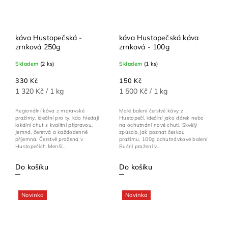
káva Hustopečská -
káva Hustopečská káva
zrnková 250g
zrnková - 100g
Skladem
(2 ks)
Skladem
(1 ks)
330 Kč
150 Kč
1 320 Kč / 1 kg
1 500 Kč / 1 kg
Regionální káva z moravské
Malé balení čerstvé kávy z
pražírny, ideální pro ty, kdo hledají
Hustopečí, ideální jako dárek nebo
lokální chuť s kvalitní přípravou.
na ochutnání nové chuti. Skvělý
Jemná, čerstvá a každodenně
způsob, jak poznat českou
příjemná. Čerstvě pražená v
pražírnu. 100g ochutnávkové balení
Hustopečích Menší...
Ruční pražení v...
Do košíku
Do košíku
Novinka
Novinka