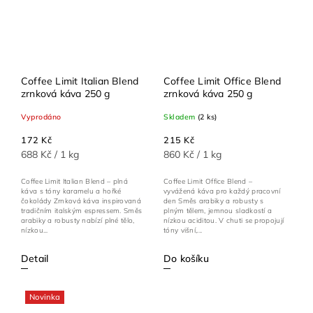
Coffee Limit Italian Blend
Coffee Limit Office Blend
zrnková káva 250 g
zrnková káva 250 g
Vyprodáno
Skladem
(2 ks)
172 Kč
215 Kč
688 Kč / 1 kg
860 Kč / 1 kg
Coffee Limit Italian Blend – plná
Coffee Limit Office Blend –
káva s tóny karamelu a hořké
vyvážená káva pro každý pracovní
čokolády Zrnková káva inspirovaná
den Směs arabiky a robusty s
tradičním italským espressem. Směs
plným tělem, jemnou sladkostí a
arabiky a robusty nabízí plné tělo,
nízkou aciditou. V chuti se propojují
nízkou...
tóny višní,...
Detail
Do košíku
Novinka