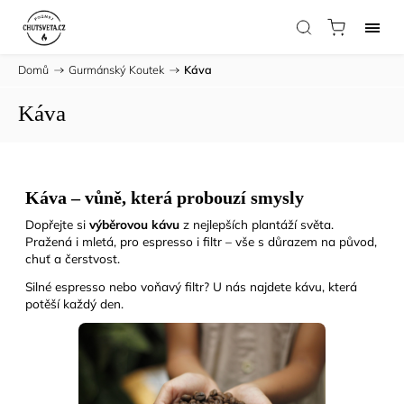
Domů
/
Gurmánský Koutek
/
Káva
Káva
Káva – vůně, která probouzí smysly
Dopřejte si
výběrovou kávu
z nejlepších plantáží světa.
Pražená i mletá, pro espresso i filtr – vše s důrazem na původ,
chuť a čerstvost.
Silné espresso nebo voňavý filtr? U nás najdete kávu, která
potěší každý den.