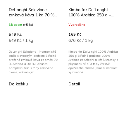
DeLonghi Selezione
Kimbo for De'Longhi
zrnková káva 1 kg 70 %
100% Arabica 250 g –
Arabica 30 % Robusta
středně pražená zrnková
Skladem
(>5 ks)
Vyprodáno
káva s tóny karamelu
549 Kč
169 Kč
549 Kč / 1 kg
676 Kč / 1 kg
DeLonghi Selezione – harmonická
Kimbo for De'Longhi 100% Arabica
směs s ovocným profilem Středně
250 g Středně pražená 100%
pražená zrnková káva ze směsi 70
Arabica ze Střední a Jižní Ameriky s
% Arabica a 30 % Robusta.
příjemnou vůní a tóny čerstvě
Komplexní tělo s tóny čerstvého
opečeného chleba. Jemná sladkost,
ovoce, květinovým...
vyrovnaná...
Do košíku
Detail