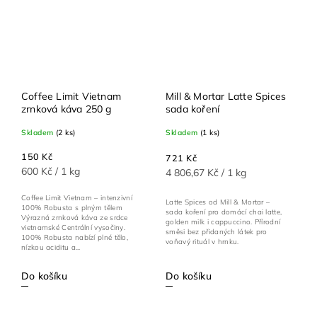
Coffee Limit Vietnam
Mill & Mortar Latte Spices
zrnková káva 250 g
sada koření
Skladem
(2 ks)
Skladem
(1 ks)
150 Kč
721 Kč
600 Kč / 1 kg
4 806,67 Kč / 1 kg
Coffee Limit Vietnam – intenzivní
Latte Spices od Mill & Mortar –
100% Robusta s plným tělem
sada koření pro domácí chai latte,
Výrazná zrnková káva ze srdce
golden milk i cappuccino. Přírodní
vietnamské Centrální vysočiny.
směsi bez přidaných látek pro
100% Robusta nabízí plné tělo,
voňavý rituál v hrnku.
nízkou aciditu a...
Do košíku
Do košíku