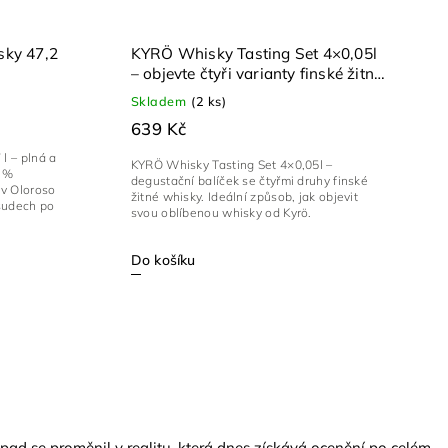
sky 47,2
KYRÖ Whisky Tasting Set 4×0,05l
– objevte čtyři varianty finské žitné
whisky
Skladem
(2 ks)
639 Kč
l – plná a
KYRÖ Whisky Tasting Set 4×0,05l –
0 %
degustační balíček se čtyřmi druhy finské
 v Oloroso
žitné whisky. Ideální způsob, jak objevit
sudech po
svou oblíbenou whisky od Kyrö.
Do košíku
 nápad se proměnil v realitu, která dnes získává ocenění po celém