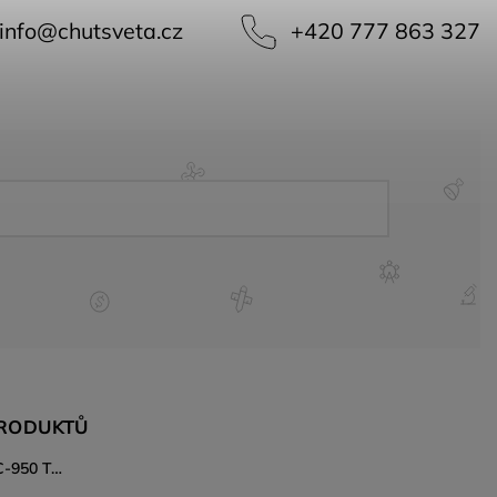
info
@
chutsveta.cz
+420 777 863 327
PRODUKTŮ
Japonský nůž Gyuto Kanetsune KC-950 Tsuchime 240 mm – DSR-1K6 ocel, Tsuchime povrch