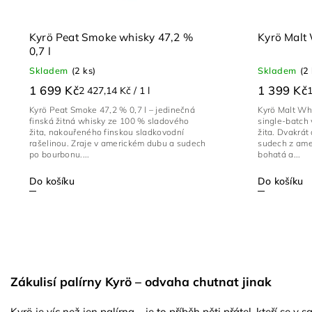
Kyrö Peat Smoke whisky 47,2 %
Kyrö Malt 
0,7 l
Skladem
(2 ks)
Skladem
(2
1 699 Kč
1 399 Kč
2 427,14 Kč / 1 l
1
Kyrö Peat Smoke 47,2 % 0,7 l – jedinečná
Kyrö Malt Whi
finská žitná whisky ze 100 % sladového
single-batch
žita, nakouřeného finskou sladkovodní
žita. Dvakrát 
rašelinou. Zraje v americkém dubu a sudech
sudech z ame
po bourbonu....
bohatá a...
Do košíku
Do košíku
Zákulisí palírny Kyrö – odvaha chutnat jinak
Kyrö je víc než jen palírna – je to příběh pěti přátel, kteří se