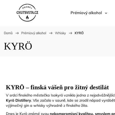
Prémiový alkohol
Domů
/
Prémiový alkohol
/
Whisky
/
KYRÖ
KYRÖ
KYRÖ – finská vášeň pro žitný destilát
V srdci finského městečka Isokyrö vznikla jedna z nejodvážnějšíc
Kyrö Distillery
. Vše začalo v sauně, kde se zrodil nápad vyrábě
výjimečný gin a whisky výhradně z finského žita.
Dnes je Kyrö známé svou
nekompromisní kvalitou, smyslem p