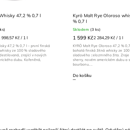
Whisky 47,2 % 0,7 l
Kyrö Malt Rye Oloroso whi
% 0,7 l
 ks)
Skladem
(3 ks)
1 599 Kč
 998,57 Kč / 1 l
2 284,29 Kč / 1 l
sky 47,2 % 0,7 l – první finská
KYRÖ Malt Rye Oloroso 47,2 % 0,7 
 whisky ze 100 % sladového
bohatá finská žitná whisky ze 10
destilovaná, zrající v nových
sladového celozrnného žita. Zraje
rického dubu. Kořeněná,
sherry, novém americkém dubu a 
bourbonu....
Do košíku
 v sauně rozhodli vyrábět nejlepší žitný destilát na světě. Odvážný