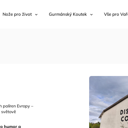
Nože pro život
Gurmánský Koutek
Vše pro Vař
h palíren Evropy –
t světově
ro humor a