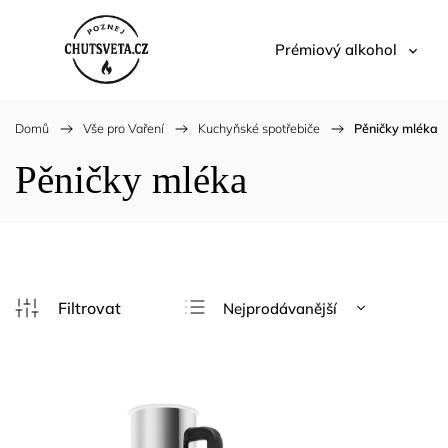
Prémiový alkohol
Domů
/
Vše pro Vaření
/
Kuchyňské spotřebiče
/
Pěničky mléka
Pěničky mléka
Nejprodávanější
Nejlevnější
Nejdražší
Abecedně