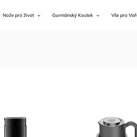
Nože pro život
Gurmánský Koutek
Vše pro Vař