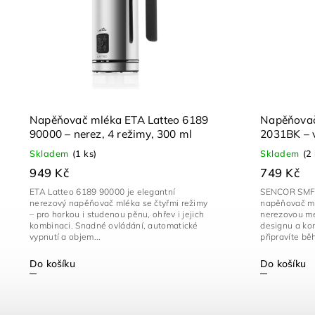
Napěňovač mléka ETA Latteo 6189
Napěňova
90000 – nerez, 4 režimy, 300 ml
2031BK – 
kompaktní
Skladem
(1 ks)
Skladem
(2
949 Kč
749 Kč
ETA Latteo 6189 90000 je elegantní
SENCOR SMF 2
nerezový napěňovač mléka se čtyřmi režimy
napěňovač m
– pro horkou i studenou pěnu, ohřev i jejich
nerezovou me
kombinaci. Snadné ovládání, automatické
designu a ko
vypnutí a objem...
připravíte bě
Do košíku
Do košíku