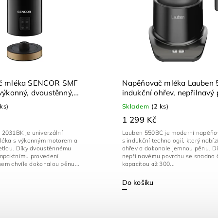
č mléka SENCOR SMF
Napěňovač mléka Lauben 
výkonný, dvoustěnný,
indukční ohřev, nepřilnavý
300 ml
 ks)
Skladem
(2 ks)
1 299 Kč
031BK je univerzální
Lauben 550BC je moderní napěňo
léka s výkonným motorem a
s indukční technologií, který nabízí
tlou. Díky dvoustěnnému
ohřev a dokonale jemnou pěnu. D
mpaktnímu provedení
nepřilnavému povrchu se snadno či
hem chvíle dokonalou pěnu...
kapacitou až 300...
Do košíku