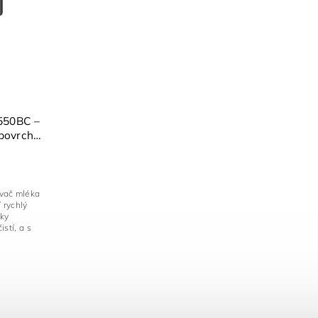
550BC –
 povrch,
vač mléka
 rychlý
íky
stí, a s