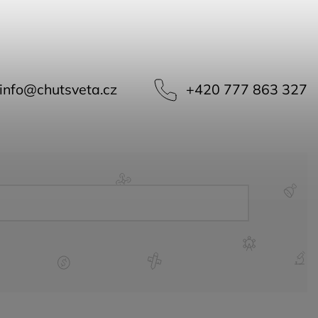
info
@
chutsveta.cz
+420 777 863 327