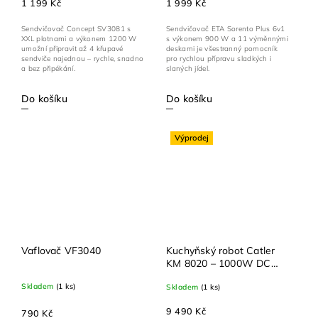
1 199 Kč
1 999 Kč
Sendvičovač Concept SV3081 s
Sendvičovač ETA Sorento Plus 6v1
XXL plotnami a výkonem 1200 W
s výkonem 900 W a 11 výměnnými
umožní připravit až 4 křupavé
deskami je všestranný pomocník
sendviče najednou – rychle, snadno
pro rychlou přípravu sladkých i
a bez připékání.
slaných jídel.
Do košíku
Do košíku
Výprodej
Vaflovač VF3040
Kuchyňský robot Catler
KM 8020 – 1000W DC
motor, skleněná mísa 4,8
Skladem
(1 ks)
Skladem
(1 ks)
l, bohaté příslušenství
9 490 Kč
790 Kč