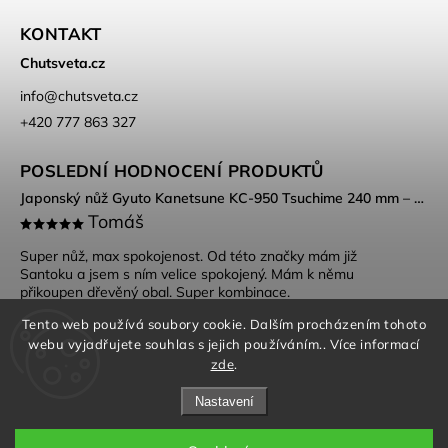
KONTAKT
Chutsveta.cz
info
@
chutsveta.cz
+420 777 863 327
POSLEDNÍ HODNOCENÍ PRODUKTŮ
Japonský nůž Gyuto Kanetsune KC-950 Tsuchime 240 mm – DSR-1K6 ocel, Tsuchime povrch
Tomáš
Super nůž, max spokojenost. Od této značky mám již
Santoku a jsem s ním velice spokojený. Mám k němu
přikoupen dřevěný obal. Super kombinace.
Tento web používá soubory cookie. Dalším procházením tohoto
webu vyjadřujete souhlas s jejich používáním.. Více informací
zde
.
Nastavení