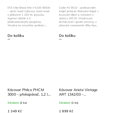
ETA Vital Blend Mini II 5100 90000
Catler FS 9010 – profesionální
– stolní mixér Výkonný stolní mixér
kráječ potravin Robustní kráječ s
s příkonem 1 200 W, plynulou
kovovým tělem a motorem o
regulací otáček a 3
výkonu 240 W. Vhodný pro
přednastavenými programy.
domácnosti i gastro provozy, s
Vhodný na smoothie, polévky i...
přesným nastavením šířky řezu...
Do košíku
Do košíku
Kávovar Philco PHCM
Kávovar Ariete Vintage
3000 – překapávač, 1,2 l,
ART 1342/03 –
termokonvice, LCD
překapávač, 12 šálků,
Skladem
(2 ks)
Skladem
(1 ks)
časovač, anti-drip, 800 W
LCD, časovač,
samočištění, 900 W
1 349 Kč
1 899 Kč