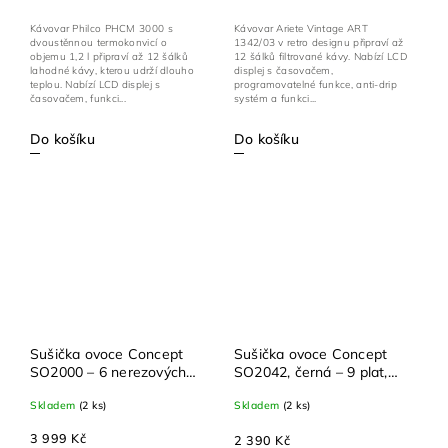
Kávovar Philco PHCM 3000 s
Kávovar Ariete Vintage ART
dvoustěnnou termokonvicí o
1342/03 v retro designu připraví až
objemu 1,2 l připraví až 12 šálků
12 šálků filtrované kávy. Nabízí LCD
lahodné kávy, kterou udrží dlouho
displej s časovačem,
teplou. Nabízí LCD displej s
programovatelné funkce, anti-drip
časovačem, funkci...
systém a funkci...
Do košíku
Do košíku
Sušička ovoce Concept
Sušička ovoce Concept
SO2000 – 6 nerezových
SO2042, černá – 9 plat,
plat, 6 plat na bylinky, 2
35–70 °C, časovač 48 h,
Skladem
(2 ks)
Skladem
(2 ks)
RAW tácky, 35–70 °C, 650
500 W
W
3 999 Kč
2 390 Kč