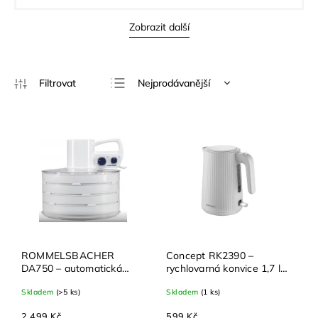
Zobrazit další
Nejprodávanější
Nejlevnější
Nejdražší
Abecedně
ROMMELSBACHER
Concept RK2390 –
DA750 – automatická
rychlovarná konvice 1,7 l,
sušička ovoce, zeleniny a
Strix konektor, bílá
Skladem
(>5 ks)
Skladem
(1 ks)
bylinek s časovačem
2 499 Kč
599 Kč