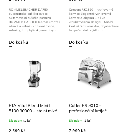
ROMMELSBACHER DA750 –
Concept RK2390 – rychlovarná
automatická sušička ovoce
konvice Elegantní rychlovarná
Automatická sušička potravin
konvice o objemu 1,7 l ve
ROMMELSBACHER DA750 umožní
vroubkovaném designu. Nabízí
zdravé a šetrné uchování ovoce,
kvalitní Strix konektor, trojnásobnou
zeleniny, hub, bylinek, masa i ryb.
bezpečnostní pojistku a...
Díky...
Do košíku
Do košíku
ETA Vital Blend Mini II
Catler FS 9010 –
5100 90000 – stolní mixér
profesionální kráječ
1 200 W, 1,85 l Tritan
potravin, 240 W, nerezový
Skladem
(1 ks)
Skladem
(1 ks)
nádoba
kotouč 195/220 mm
2 590 Kč
7 990 Kč