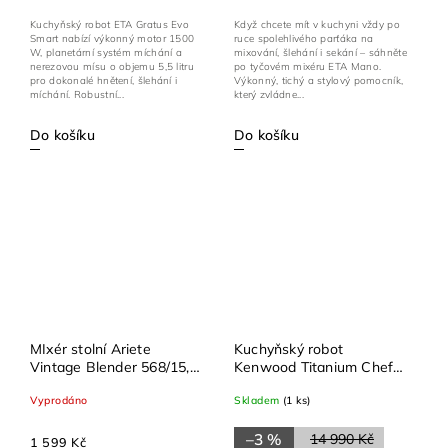
Kuchyňský robot ETA Gratus Evo
Když chcete mít v kuchyni vždy po
Smart nabízí výkonný motor 1500
ruce spolehlivého parťáka na
W, planetární systém míchání a
mixování, šlehání i sekání – sáhněte
nerezovou mísu o objemu 5,5 litru
po tyčovém mixéru ETA Mano.
pro dokonalé hnětení, šlehání i
Výkonný, tichý a stylový pomocník,
míchání. Robustní...
který zvládne...
Do košíku
Do košíku
MIxér stolní Ariete
Kuchyňský robot
Vintage Blender 568/15,
Kenwood Titanium Chef
modrý
Baker KVL85.124SI, 1200
Vyprodáno
Skladem
(1 ks)
W, 5 l + 7 l, stříbrný
–3 %
14 990 Kč
1 599 Kč