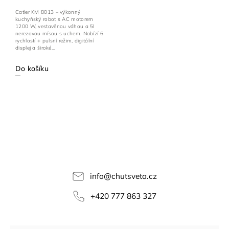
Catler KM 8013 – výkonný
kuchyňský robot s AC motorem
1200 W, vestavěnou váhou a 5l
nerezovou mísou s uchem. Nabízí 6
rychlostí + pulsní režim, digitální
displej a široké...
Do košíku
info
@
chutsveta.cz
+420 777 863 327