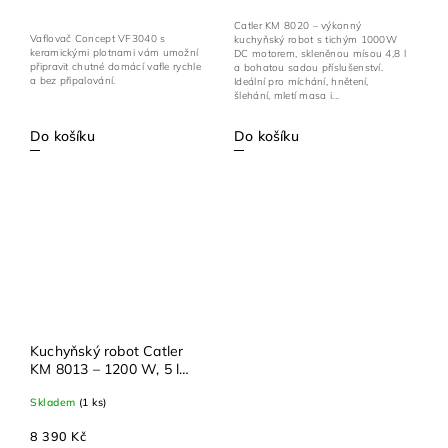
Catler KM 8020 – výkonný
Vaflovač Concept VF3040 s
kuchyňský robot s tichým 1000W
keramickými plotnami vám umožní
DC motorem, skleněnou mísou 4,8 l
připravit chutné domácí vafle rychle
a bohatou sadou příslušenství.
a bez připalování.
Ideální pro míchání, hnětení,
šlehání, mletí masa i...
Do košíku
Do košíku
Kuchyňský robot Catler
KM 8013 – 1200 W, 5 l
nerezová mísa, vestavěná
Skladem
(1 ks)
váha, bohaté příslušenství
8 390 Kč