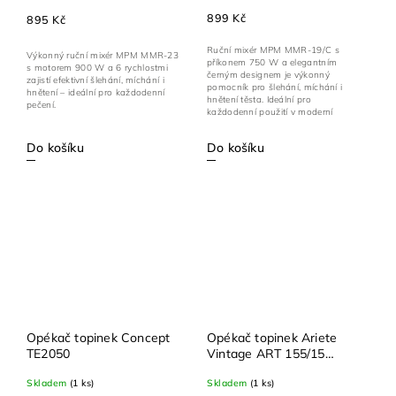
899 Kč
895 Kč
Ruční mixér MPM MMR-19/C s
Výkonný ruční mixér MPM MMR-23
příkonem 750 W a elegantním
s motorem 900 W a 6 rychlostmi
černým designem je výkonný
zajistí efektivní šlehání, míchání i
pomocník pro šlehání, míchání i
hnětení – ideální pro každodenní
hnětení těsta. Ideální pro
pečení.
každodenní použití v moderní
kuchyni.
Do košíku
Do košíku
Opékač topinek Concept
Opékač topinek Ariete
TE2050
Vintage ART 155/15
modrý
Skladem
(1 ks)
Skladem
(1 ks)