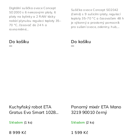
Digitální sušička ovoce Concept
Sušička ovoce Concept SO2042
SO2000 s 6 nerezovými platy, 6
(černá) s 9 sušicími platy, regulací
platy na bylinky a 2 RAW tácky
teploty 35–70 °C a časovačem 48 h
nabízí plynulou regulaci teploty 35–
je výkonný a prostorný pomocník
70 °C, časovač do 24 h a
pro sušení ovoce, zeleniny, hub,...
rovnoměrné...
Do košíku
Do košíku
Kuchyňský robot ETA
Ponorný mixér ETA Mano
Gratus Evo Smart 1028
3219 90010 černý
90025 – 1500W motor,
Skladem
(1 ks)
Skladem
(2 ks)
nerezová mísa 5,5 l, 8
rychlostí
8 999 Kč
1 599 Kč