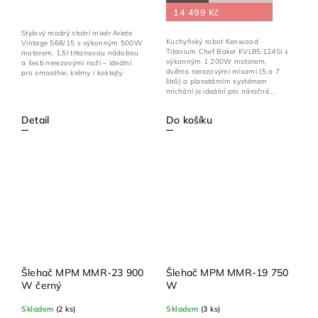
14 499 Kč
Stylový modrý stolní mixér Ariete
Kuchyňský robot Kenwood
Vintage 568/15 s výkonným 500W
Titanium Chef Baker KVL85.124SI s
motorem, 1,5l tritanovou nádobou
výkonným 1 200W motorem,
a šesti nerezovými noži – ideální
dvěma nerezovými mísami (5 a 7
pro smoothie, krémy i koktejly.
litrů) a planetárním systémem
míchání je ideální pro náročné...
Do košíku
Detail
Šlehač MPM MMR-23 900
Šlehač MPM MMR-19 750
W černý
W
Skladem
(2 ks)
Skladem
(3 ks)