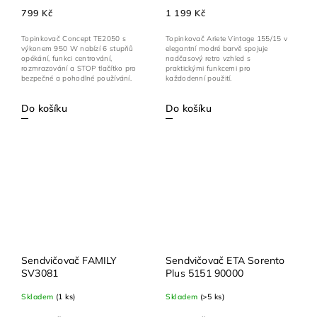
799 Kč
1 199 Kč
Topinkovač Concept TE2050 s
Topinkovač Ariete Vintage 155/15 v
výkonem 950 W nabízí 6 stupňů
elegantní modré barvě spojuje
opékání, funkci centrování,
nadčasový retro vzhled s
rozmrazování a STOP tlačítko pro
praktickými funkcemi pro
bezpečné a pohodlné používání.
každodenní použití.
Do košíku
Do košíku
Sendvičovač FAMILY
Sendvičovač ETA Sorento
SV3081
Plus 5151 90000
Skladem
(1 ks)
Skladem
(>5 ks)