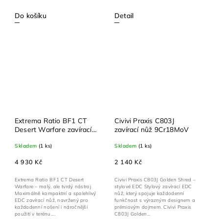
Do košíku
Detail
Extrema Ratio BF1 CT
Civivi Praxis C803J
Desert Warfare zavírací
zavírací nůž 9Cr18MoV
nůž N690
Skladem
(1 ks)
Skladem
(1 ks)
4 930 Kč
2 140 Kč
Extrema Ratio BF1 CT Desert
Civivi Praxis C803J Golden Shred –
Warfare – malý, ale tvrdý nástroj
stylové EDC Stylový zavírací EDC
Maximálně kompaktní a spolehlivý
nůž, který spojuje každodenní
EDC zavírací nůž, navržený pro
funkčnost s výrazným designem a
každodenní nošení i náročnější
prémiovým dojmem. Civivi Praxis
použití v terénu....
C803J Golden...