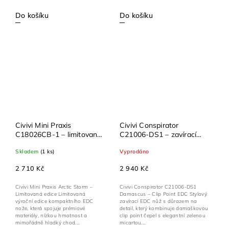
Do košíku
Do košíku
Civivi Mini Praxis
Civivi Conspirator
C18026CB-1 – limitovaný
C21006-DS1 – zavírací
zavírací nůž S35VN s
EDC nůž z damaškové
Skladem
(1 ks)
Vyprodáno
Arctic Storm rukojetí
oceli se zelenou micartou
2 710 Kč
2 940 Kč
Civivi Mini Praxis Arctic Storm –
Civivi Conspirator C21006-DS1
Limitovaná edice Limitovaná
Damascus – Clip Point EDC Stylový
výroční edice kompaktního EDC
zavírací EDC nůž s důrazem na
nože, která spojuje prémiové
detail, který kombinuje damaškovou
materiály, nízkou hmotnost a
clip point čepel s elegantní zelenou
mimořádně hladký chod....
micartou....