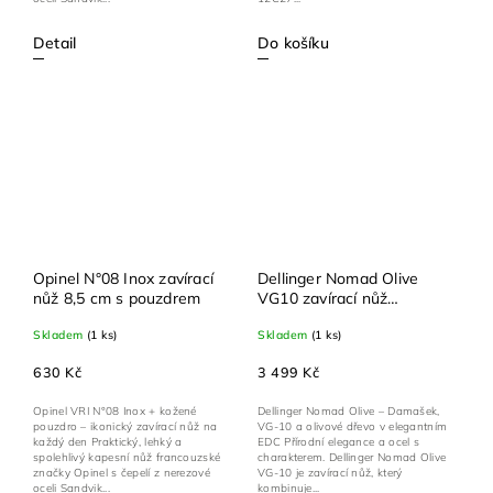
Detail
Do košíku
Opinel N°08 Inox zavírací
Dellinger Nomad Olive
nůž 8,5 cm s pouzdrem
VG10 zavírací nůž
Damascus
Skladem
(1 ks)
Skladem
(1 ks)
630 Kč
3 499 Kč
Opinel VRI N°08 Inox + kožené
Dellinger Nomad Olive – Damašek,
pouzdro – ikonický zavírací nůž na
VG-10 a olivové dřevo v elegantním
každý den Praktický, lehký a
EDC Přírodní elegance a ocel s
spolehlivý kapesní nůž francouzské
charakterem. Dellinger Nomad Olive
značky Opinel s čepelí z nerezové
VG-10 je zavírací nůž, který
oceli Sandvik...
kombinuje...