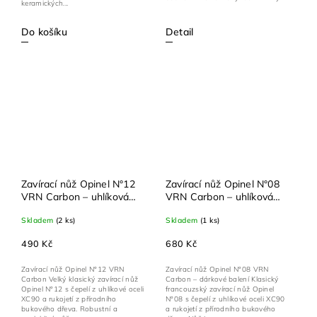
keramických...
Do košíku
Detail
Zavírací nůž Opinel N°12
Zavírací nůž Opinel N°08
VRN Carbon – uhlíková
VRN Carbon – uhlíková
ocel XC90, buková rukojeť
ocel XC90, kožené
Skladem
(2 ks)
Skladem
(1 ks)
pouzdro a dřevěná
krabička
490 Kč
680 Kč
Zavírací nůž Opinel N°12 VRN
Zavírací nůž Opinel N°08 VRN
Carbon Velký klasický zavírací nůž
Carbon – dárkové balení Klasický
Opinel N°12 s čepelí z uhlíkové oceli
francouzský zavírací nůž Opinel
XC90 a rukojetí z přírodního
N°08 s čepelí z uhlíkové oceli XC90
bukového dřeva. Robustní a
a rukojetí z přírodního bukového