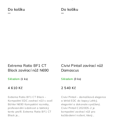
Do košíku
Do košíku
Extrema Ratio BF1 CT
Civivi Pintail zavírací nůž
Black zavírací nůž N690
Damascus
Skladem
(1 ks)
Skladem
(3 ks)
4 610 Kč
2 540 Kč
Extrema Ratio BF1 CT Black –
Civivi Pintail – damašková elegance
Kompaktní EDC zavírací nůž s ocelí
a lehké EDC do kapsy Lehký,
Böhler N690 Kompaktní rozměry,
elegantní a dokonale vyvážený.
profesionální odolnost a taktický
Civivi Pintail C2020DS-2 je
tanto profil. Extrema Ratio BF1 CT
kompaktní zavírací nůž pro
Black je...
každodenní nošení, který...