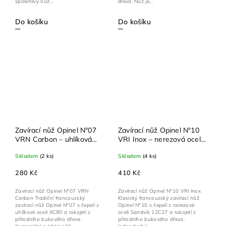
spolehlivý nůž...
dřeva. Nůž je...
Do košíku
Do košíku
Zavírací nůž Opinel N°07
Zavírací nůž Opinel N°10
VRN Carbon – uhlíková
VRI Inox – nerezová ocel
ocel XC90, buková rukojeť
Sandvik 12C27, buková
Skladem
(2 ks)
Skladem
(4 ks)
rukojeť
280 Kč
410 Kč
Zavírací nůž Opinel N°07 VRN
Zavírací nůž Opinel N°10 VRI Inox
Carbon Tradiční francouzský
Klasický francouzský zavírací nůž
zavírací nůž Opinel N°07 s čepelí z
Opinel N°10 s čepelí z nerezové
uhlíkové oceli XC90 a rukojetí z
oceli Sandvik 12C27 a rukojetí z
přírodního bukového dřeva.
přírodního bukového dřeva.