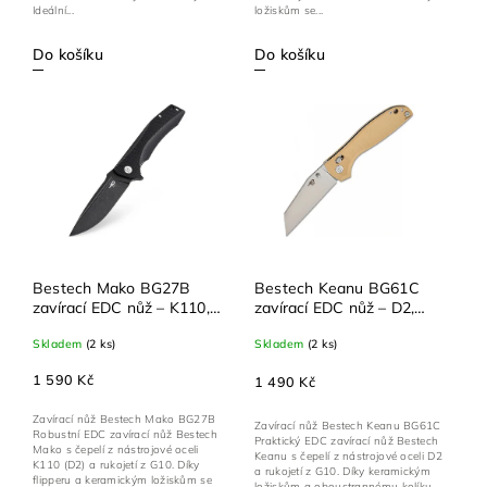
Ideální...
ložiskům se...
Do košíku
Do košíku
Bestech Mako BG27B
Bestech Keanu BG61C
zavírací EDC nůž – K110,
zavírací EDC nůž – D2,
flipper, G10, liner lock
G10, Bar Lock, thumb
Skladem
(2 ks)
Skladem
(2 ks)
stud
1 590 Kč
1 490 Kč
Zavírací nůž Bestech Mako BG27B
Zavírací nůž Bestech Keanu BG61C
Robustní EDC zavírací nůž Bestech
Praktický EDC zavírací nůž Bestech
Mako s čepelí z nástrojové oceli
Keanu s čepelí z nástrojové oceli D2
K110 (D2) a rukojetí z G10. Díky
a rukojetí z G10. Díky keramickým
flipperu a keramickým ložiskům se
ložiskům a oboustrannému kolíku...