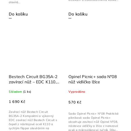
otevírá...
Do košíku
Do košíku
Bestech Circuit BG35A-2
Opinel Picnic+ sada N°08
zavírací nůž – EDC K110,
nůž vidlička lžíce
flipper, G10
Skladem
(1 ks)
Vyprodáno
1 690 Kč
570 Kč
Zavírací nůž Bestech Circuit
Sada Opinel Picnic+ N°08 Praktická
BG35A-2 Kompaktní a výkonný
pikniková sada Opinel Picnic+
EDC zavírací nůž Bestech Circuit s
obsahuje zavírací nůž Opinel N°08,
čepelí z nástrojové oceli K110 a
nástavce vidličky a lžíce z nerezové
rychlým flipper otevíráním na
oceli a mikrovláknový ručník. Díky...