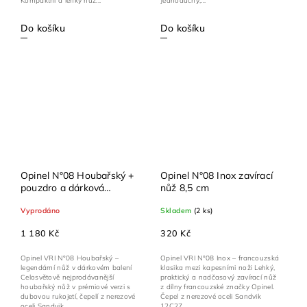
Kompaktní a lehký nůž...
Jednoduchý,...
Do košíku
Do košíku
Opinel N°08 Houbařský +
Opinel N°08 Inox zavírací
pouzdro a dárková
nůž 8,5 cm
krabička – zavírací nůž 8,5
Vyprodáno
Skladem
(2 ks)
cm, dubová rukojeť,
Sandvik 12C27M,
1 180 Kč
320 Kč
Viroblock
Opinel VRI N°08 Houbařský –
Opinel VRI N°08 Inox – francouzská
legendární nůž v dárkovém balení
klasika mezi kapesními noži Lehký,
Celosvětově nejprodávanější
praktický a nadčasový zavírací nůž
houbařský nůž v prémiové verzi s
z dílny francouzské značky Opinel.
dubovou rukojetí, čepelí z nerezové
Čepel z nerezové oceli Sandvik
oceli Sandvik...
12C27...