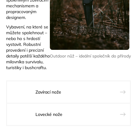
spolehlivým zavíracím
mechanismem a
propracovaným
designem.
Vybavení, na které se
můžete spolehnout –
nebo ho s hrdostí
vystavit. Robustní
provedení i precizní
Outdoor nůž – ideální společník do přírody
detaily potěší každého
milovníka survivalu,
turistiky i bushcraftu.
Zavírací nože
Lovecké nože