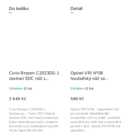
Do košíku
Detail
Civivi Brazen C2023DS-1
Opinel VRI N°08
zavírací EDC nůž s
houbařský nůž se
damaškovou tanto čepelí
štětečkem
Skladem
(1 ks)
Skladem
(1 ks)
a černou micartou
2 640 Kč
580 Kč
Civivi Brazen C2023DS-1
Opinel VRI N°08 – legendární nůž
Damascus – Tanto EDC Stylový
pro houbaře Nejoblíbenější
zavírací EDC nůž, který kombinuje
houbařský nůž na světě, navržený
krásu damaškové oceli s moderní
speciálně pro sběr hub a pohodlné
konstrukcí pro každodenní použití.
použití v lese. Opinel VRI N°08 má
Tanto čepel dlouhá 8,8...
speciálně...