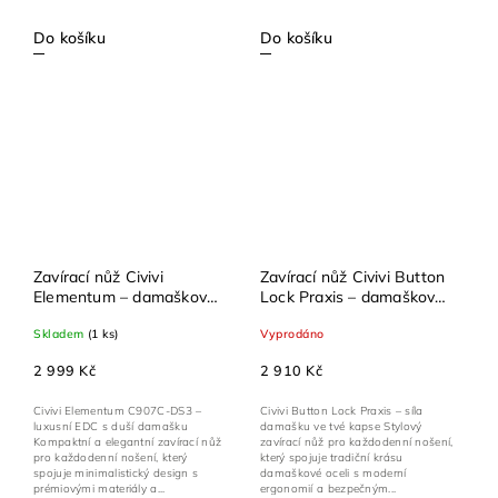
Do košíku
Do košíku
Zavírací nůž Civivi
Zavírací nůž Civivi Button
Elementum – damašková
Lock Praxis – damašková
čepel, měděné karbon
ocel, černý hliník, 21,8 cm
Skladem
(1 ks)
Vyprodáno
vlákno, 17,76 cm
2 999 Kč
2 910 Kč
Civivi Elementum C907C-DS3 –
Civivi Button Lock Praxis – síla
luxusní EDC s duší damašku
damašku ve tvé kapse Stylový
Kompaktní a elegantní zavírací nůž
zavírací nůž pro každodenní nošení,
pro každodenní nošení, který
který spojuje tradiční krásu
spojuje minimalistický design s
damaškové oceli s moderní
prémiovými materiály a...
ergonomií a bezpečným...