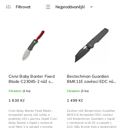
Nejprodávanější
Nejlevnější
Nejdražší
Abecedně
Civivi Baby Banter Fixed
Bestechman Guardian
Blade C23045-2 nůž s
BMK11E zavírací EDC nůž
pevnou čepelí – Nitro-V,
– D2, G10, button lock,
Skladem
(1 ks)
Skladem
(3 ks)
micarta, kydex
thumb hole
1 630 Kč
1 499 Kč
Civivi Baby Banter Fixed Blade –
Zavírací nůž Bestechman Guardian
kompaktní pevný nůž Lehký a
BMK11E Kompaktní EDC zavírací
praktický nůž s pevnou čepelí Civivi
nůž Bestechman Guardian s čepelí
Baby Banter s čepelí z nerezové
z nástrojové oceli D2 a rukojetí z
oceli Nitro-V a rukojetí z micarty.
G10. Díky thumb hole a keramickým