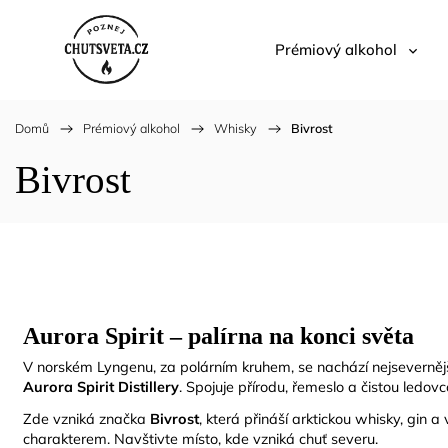
Prémiový alkohol
Domů
/
Prémiový alkohol
/
Whisky
/
Bivrost
Bivrost
Aurora Spirit – palírna na konci světa
V norském Lyngenu, za polárním kruhem, se nachází nejsevernějš
Aurora Spirit Distillery
. Spojuje přírodu, řemeslo a čistou ledov
Zde vzniká značka
Bivrost
, která přináší arktickou whisky, gin 
charakterem. Navštivte místo, kde vzniká chuť severu.