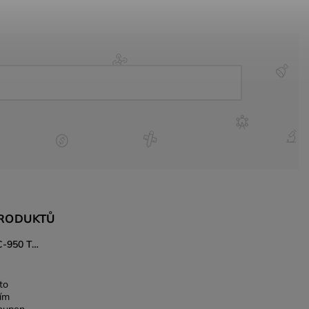
PRODUKTŮ
Japonský nůž Gyuto Kanetsune KC-950 Tsuchime 240 mm – DSR-1K6 ocel, Tsuchime povrch
to
ním