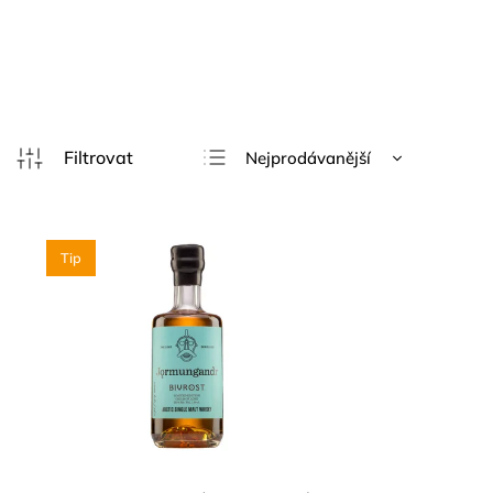
Nejprodávanější
Nejlevnější
Nejdražší
Tip
Abecedně