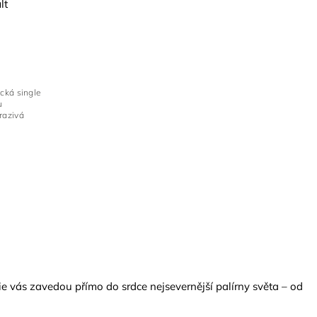
lt
ická single
u
razivá
e vás zavedou přímo do srdce nejsevernější palírny světa – od