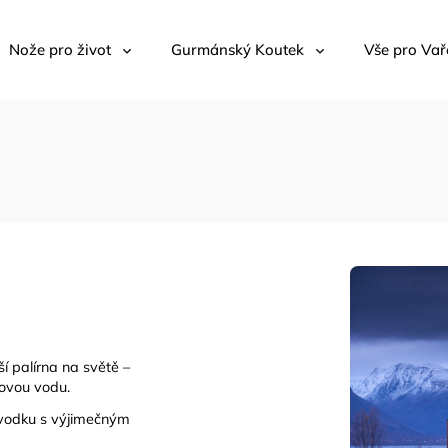
Nože pro život
Gurmánský Koutek
Vše pro Vař
í palírna na světě –
covou vodu.
a vodku s výjimečným