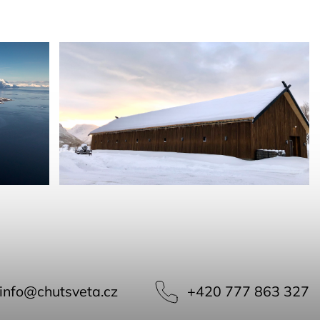
info
@
chutsveta.cz
+420 777 863 327