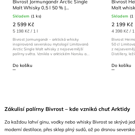
Bivrost Jormungandr Arctic Single
Bivrost He
Malt Whisky 0,5 l 50 % |
Limitovaná edice
Skladem
(1 ks)
Skladem
(1
2 599 Kč
2 199 Kč
5 198 Kč / 1 l
4 398 Kč / 1 
Bivrost Jormungandr – arktická whisky
Bivrost Heimd
inspirovaná severskou mytologií Limitovaná
50 cl Limitov
Arctic Single Malt whisky z nejsevernější
z nejseverněj
palírny světa. Vznikla v arktickém Norsku a...
Distillery, le
Do košíku
Do košíku
Zákulisí palírny Bivrost – kde vzniká chuť Arktidy
Za každou lahví ginu, vodky nebo whisky Bivrost se skrývá jed
moderní destilace, přes sklep plný sudů, až po drsnou seversko