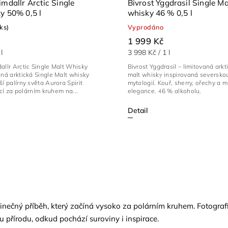
imdallr Arctic Single
Bivrost Yggdrasil Single Ma
Malt whisky 50% 0,5 l
whisky 46 % 0,5 l
 ks)
Vyprodáno
1 999 Kč
l
3 998 Kč / 1 l
allr Arctic Single Malt Whisky
Bivrost Yggdrasil – limitovaná arkt
aná arktická Single Malt whisky
malt whisky inspirovaná seversko
ší palírny světa Aurora Spirit
mytologií. Kouř, sherry, ořechy a m
žící za polárním kruhem na...
elegance. 46 % alkoholu.
Detail
inečný příběh, který začíná vysoko za polárním kruhem. Fotografi
u přírodu, odkud pochází suroviny i inspirace.