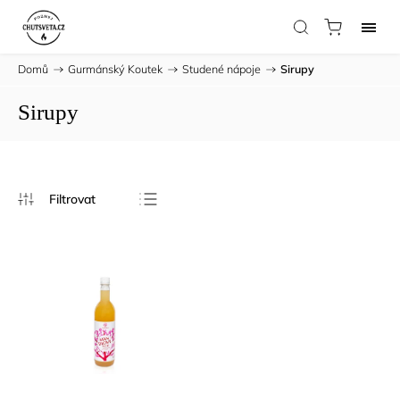
Domů
/
Gurmánský Koutek
/
Studené nápoje
/
Sirupy
Sirupy
Nejprodávanější
Nejlevnější
Nejdražší
Abecedně