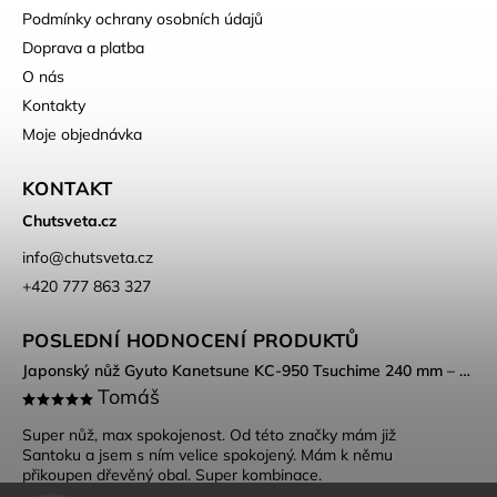
Podmínky ochrany osobních údajů
Doprava a platba
O nás
Kontakty
Moje objednávka
KONTAKT
Chutsveta.cz
info
@
chutsveta.cz
+420 777 863 327
POSLEDNÍ HODNOCENÍ PRODUKTŮ
Japonský nůž Gyuto Kanetsune KC-950 Tsuchime 240 mm – DSR-1K6 ocel, Tsuchime povrch
Tomáš
Super nůž, max spokojenost. Od této značky mám již
Santoku a jsem s ním velice spokojený. Mám k němu
přikoupen dřevěný obal. Super kombinace.