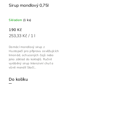
Sirup mandlový 0,75l
Skladem
(1 ks)
190 Kč
253,33 Kč / 1 l
Domácí mandlový sirup z
Hustopečí pro přípravu osvěžujících
limonád, ochucených čajů nebo
jako základ do koktejlů. Ručně
vyráběný sirup Intenzivní chuť a
vůně mandlí Stačí...
Do košíku