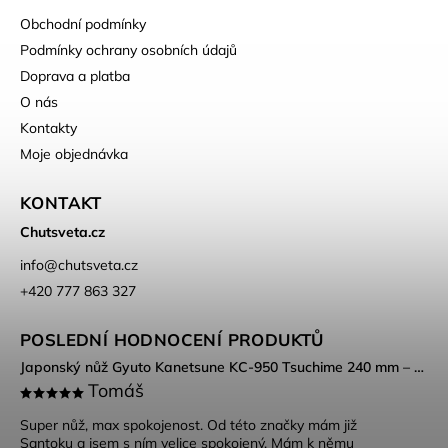
Obchodní podmínky
Podmínky ochrany osobních údajů
Doprava a platba
O nás
Kontakty
Moje objednávka
KONTAKT
Chutsveta.cz
info
@
chutsveta.cz
+420 777 863 327
POSLEDNÍ HODNOCENÍ PRODUKTŮ
Japonský nůž Gyuto Kanetsune KC-950 Tsuchime 240 mm – DSR-1K6 ocel, Tsuchime povrch
Tomáš
Super nůž, max spokojenost. Od této značky mám již
Santoku a jsem s ním velice spokojený. Mám k němu