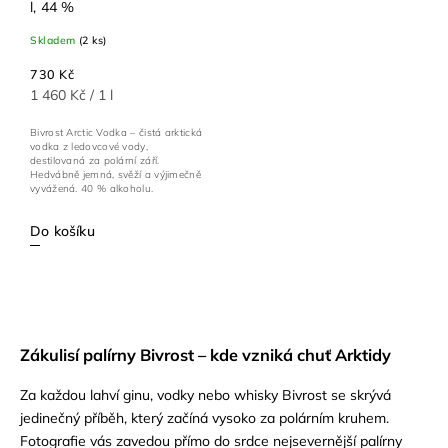
l, 44 %
Skladem
(2 ks)
730 Kč
1 460 Kč / 1 l
Bivrost Arctic Vodka – čistá arktická
vodka z ledovcové vody,
destilovaná za polární září.
Hedvábně jemná, svěží a výjimečně
vyvážená. 40 % alkoholu.
Do košíku
Zákulisí palírny Bivrost – kde vzniká chuť Arktidy
Za každou lahví ginu, vodky nebo whisky Bivrost se skrývá
jedinečný příběh, který začíná vysoko za polárním kruhem.
Fotografie vás zavedou přímo do srdce nejsevernější palírny