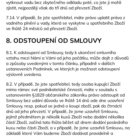
vytknout vadu bez zbytečného odkladu poté, co jste ji mohli
zjistit, nejpozději však do tří dnů od převzetí Zboží.
7.14. V případě, že jste spotřebitel, máte právo uplatit práva z
vadného plnění u vady, která se vyskytne u spotřebního Zboží
ve lhůtě 24 měsíců od převzetí Zboží.
8. ODSTOUPENÍ OD SMLOUVY
8.1. K odstoupení od Smlouvy, tedy k ukončení smluvního
vztahu mezi Námi a Vámi od jeho počátku, může dojít z důvodů
a způsoby uvedenými v tomto článku, případně v dalších
ustanoveních Podmínek, ve kterých je možnost odstoupení
výslovně uvedena.
8.2. V případě, že jste spotřebitel, tedy osoba kupující Zboží
mimo rámec své podnikatelské činnosti, máte v souladu s
ustanovením §1829 občanského zákoníku právo odstoupit od
Smlouvy bez udání důvodu ve lhůtě 14 dnů ode dne uzavření
Smlouvy, resp. pokud se jedná o koupi zboží, pak do čtrnácti
dnů od jeho převzetí. V případě, že jsme uzavřeli Smlouvu,
jejímž předmětem je několik kusů Zboží nebo dodání několika
částí Zboží, začíná tato lhůta běžet až dnem dodání posledního
kusu nebo části Zboží, a v případě, že jsme uzavřeli Smlouvu, na
základě které Vám budeme Zboží dodávat pravidelně a