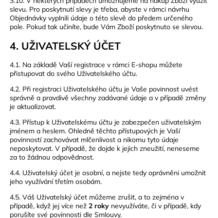
3.10. V některých případech umožňujeme na nákup Zboží využít
slevu. Pro poskytnutí slevy je třeba, abyste v rámci návrhu
Objednávky vyplnili údaje o této slevě do předem určeného
pole. Pokud tak učiníte, bude Vám Zboží poskytnuto se slevou.
4. UŽIVATELSKÝ ÚČET
4.1. Na základě Vaší registrace v rámci E-shopu můžete
přistupovat do svého Uživatelského účtu.
4.2. Při registraci Uživatelského účtu je Vaše povinnost uvést
správně a pravdivě všechny zadávané údaje a v případě změny
je aktualizovat.
4.3. Přístup k Uživatelskému účtu je zabezpečen uživatelským
jménem a heslem. Ohledně těchto přístupových je Vaší
povinností zachovávat mlčenlivost a nikomu tyto údaje
neposkytovat. V případě, že dojde k jejich zneužití, neneseme
za to žádnou odpovědnost.
4.4. Uživatelský účet je osobní, a nejste tedy oprávněni umožnit
jeho využívání třetím osobám.
4.5. Váš Uživatelský účet můžeme zrušit, a to zejména v
případě, když jej více než
2 roky
nevyužíváte, či v případě, kdy
porušíte své povinnosti dle Smlouvy.