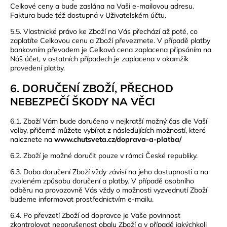
Celkové ceny a bude zaslána na Vaši e-mailovou adresu.
Faktura bude též dostupná v Uživatelském účtu.
5.5. Vlastnické právo ke Zboží na Vás přechází až poté, co
zaplatíte Celkovou cenu a Zboží převezmete. V případě platby
bankovním převodem je Celková cena zaplacena připsáním na
Náš účet, v ostatních případech je zaplacena v okamžik
provedení platby.
6. DORUČENÍ ZBOŽÍ, PŘECHOD
NEBEZPEČÍ ŠKODY NA VĚCI
6.1. Zboží Vám bude doručeno v nejkratší možný čas dle Vaší
volby, přičemž můžete vybírat z následujících možností, které
naleznete na
www.chutsveta.cz/doprava-a-platba/
6.2. Zboží je možné doručit pouze v rámci České republiky.
6.3. Doba doručení Zboží vždy závisí na jeho dostupnosti a na
zvoleném způsobu doručení a platby. V případě osobního
odběru na provozovně Vás vždy o možnosti vyzvednutí Zboží
budeme informovat prostřednictvím e-mailu.
6.4. Po převzetí Zboží od dopravce je Vaše povinnost
zkontrolovat neporušenost obalu Zboží a v případě jakýchkoli