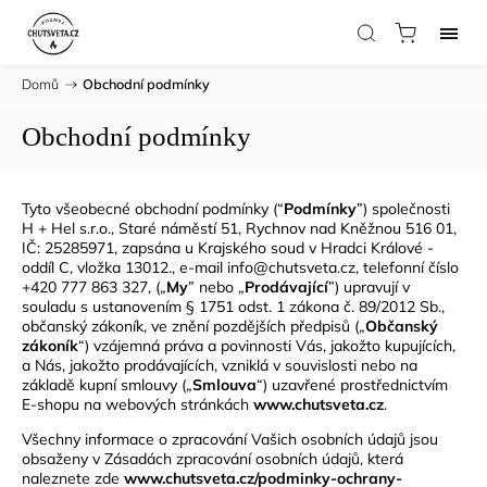
Domů
/
Obchodní podmínky
Obchodní podmínky
Tyto všeobecné obchodní podmínky (“
Podmínky
”) společnosti
H + Hel s.r.o., Staré náměstí 51, Rychnov nad Kněžnou 516 01,
IČ: 25285971, zapsána u Krajského soud v Hradci Králové -
oddíl C, vložka 13012., e-mail info@chutsveta.cz, telefonní číslo
+420 777 863 327, („
My
” nebo „
Prodávající
”) upravují v
souladu s ustanovením § 1751 odst. 1 zákona č. 89/2012 Sb.,
občanský zákoník, ve znění pozdějších předpisů („
Občanský
zákoník
“) vzájemná práva a povinnosti Vás, jakožto kupujících,
a Nás, jakožto prodávajících, vzniklá v souvislosti nebo na
základě kupní smlouvy („
Smlouva
“) uzavřené prostřednictvím
E-shopu na webových stránkách
www.chutsveta.cz
.
Všechny informace o zpracování Vašich osobních údajů jsou
obsaženy v Zásadách zpracování osobních údajů, která
naleznete zde
www.chutsveta.cz/podminky-ochrany-