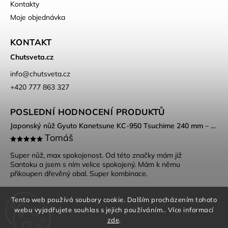
Kontakty
Moje objednávka
KONTAKT
Chutsveta.cz
info
@
chutsveta.cz
+420 777 863 327
POSLEDNÍ HODNOCENÍ PRODUKTŮ
Japonský nůž Gyuto Kanetsune KC-950 Tsuchime 240 mm – DSR-1K6 ocel, Tsuchime povrch
Tomáš
Super nůž, max spokojenost. Od této značky mám již
Santoku a jsem s ním velice spokojený. Mám k němu
přikoupen dřevěný obal. Super kombinace.
Tento web používá soubory cookie. Dalším procházením tohoto
webu vyjadřujete souhlas s jejich používáním.. Více informací
zde
.