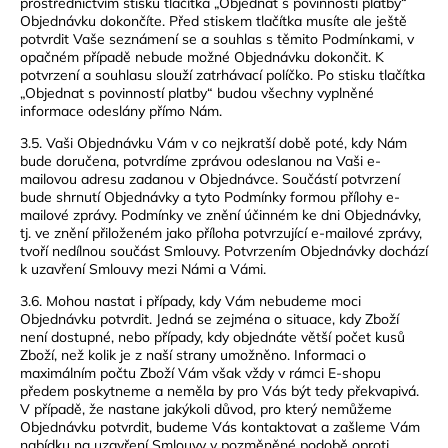
prostřednictvím stisku tlačítka „Objednat s povinností platby“
Objednávku dokončíte. Před stiskem tlačítka musíte ale ještě
potvrdit Vaše seznámení se a souhlas s těmito Podmínkami, v
opačném případě nebude možné Objednávku dokončit. K
potvrzení a souhlasu slouží zatrhávací políčko. Po stisku tlačítka
„Objednat s povinností platby“ budou všechny vyplněné
informace odeslány přímo Nám.
3.5. Vaši Objednávku Vám v co nejkratší době poté, kdy Nám
bude doručena, potvrdíme zprávou odeslanou na Vaši e-
mailovou adresu zadanou v Objednávce. Součástí potvrzení
bude shrnutí Objednávky a tyto Podmínky formou přílohy e-
mailové zprávy. Podmínky ve znění účinném ke dni Objednávky,
tj. ve znění přiloženém jako příloha potvrzující e-mailové zprávy,
tvoří nedílnou součást Smlouvy. Potvrzením Objednávky dochází
k uzavření Smlouvy mezi Námi a Vámi.
3.6. Mohou nastat i případy, kdy Vám nebudeme moci
Objednávku potvrdit. Jedná se zejména o situace, kdy Zboží
není dostupné, nebo případy, kdy objednáte větší počet kusů
Zboží, než kolik je z naší strany umožněno. Informaci o
maximálním počtu Zboží Vám však vždy v rámci E-shopu
předem poskytneme a neměla by pro Vás být tedy překvapivá.
V případě, že nastane jakýkoli důvod, pro který nemůžeme
Objednávku potvrdit, budeme Vás kontaktovat a zašleme Vám
nabídku na uzavření Smlouvy v pozměněné podobě oproti