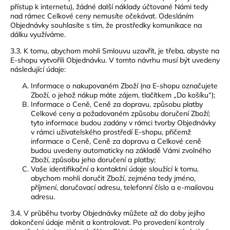
přístup k internetu), žádné další náklady účtované Námi tedy
nad rámec Celkové ceny nemusíte očekávat. Odesláním
Objednávky souhlasíte s tím, že prostředky komunikace na
dálku využíváme.
3.3. K tomu, abychom mohli Smlouvu uzavřít, je třeba, abyste na
E-shopu vytvořili Objednávku. V tomto návrhu musí být uvedeny
následující údaje:
Informace o nakupovaném Zboží (na E-shopu označujete
Zboží, o jehož nákup máte zájem, tlačítkem „Do košíku“);
Informace o Ceně, Ceně za dopravu, způsobu platby
Celkové ceny a požadovaném způsobu doručení Zboží;
tyto informace budou zadány v rámci tvorby Objednávky
v rámci uživatelského prostředí E-shopu, přičemž
informace o Ceně, Ceně za dopravu a Celkové ceně
budou uvedeny automaticky na základě Vámi zvolného
Zboží, způsobu jeho doručení a platby;
Vaše identifikační a kontaktní údaje sloužící k tomu,
abychom mohli doručit Zboží, zejména tedy jméno,
příjmení, doručovací adresu, telefonní číslo a e-mailovou
adresu.
3.4. V průběhu tvorby Objednávky můžete až do doby jejího
dokončení údaje měnit a kontrolovat. Po provedení kontroly