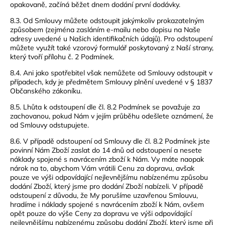
opakovaně, začíná běžet dnem dodání první dodávky.
8.3. Od Smlouvy můžete odstoupit jakýmkoliv prokazatelným
způsobem (zejména zasláním e-mailu nebo dopisu na Naše
adresy uvedené u Našich identifikačních údajů). Pro odstoupení
můžete využít také vzorový formulář poskytovaný z Naší strany,
který tvoří přílohu č. 2 Podmínek.
8.4. Ani jako spotřebitel však nemůžete od Smlouvy odstoupit v
případech, kdy je předmětem Smlouvy plnění uvedené v § 1837
Občanského zákoníku.
8.5. Lhůta k odstoupení dle čl. 8.2 Podmínek se považuje za
zachovanou, pokud Nám v jejím průběhu odešlete oznámení, že
od Smlouvy odstupujete.
8.6. V případě odstoupení od Smlouvy dle čl. 8.2 Podmínek jste
povinní Nám Zboží zaslat do 14 dnů od odstoupení a nesete
náklady spojené s navrácením zboží k Nám. Vy máte naopak
nárok na to, abychom Vám vrátili Cenu za dopravu, avšak
pouze ve výši odpovídající nejlevnějšímu nabízenému způsobu
dodání Zboží, který jsme pro dodání Zboží nabízeli. V případě
odstoupení z důvodu, že My porušíme uzavřenou Smlouvu,
hradíme i náklady spojené s navrácením zboží k Nám, ovšem
opět pouze do výše Ceny za dopravu ve výši odpovídající
nejlevnějšímu nabízenému způsobu dodání Zboží, který jsme při