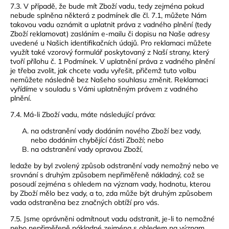
7.3. V případě, že bude mít Zboží vadu, tedy zejména pokud
nebude splněna některá z podmínek dle čl. 7.1, můžete Nám
takovou vadu oznámit a uplatnit práva z vadného plnění (tedy
Zboží reklamovat) zasláním e-mailu či dopisu na Naše adresy
uvedené u Našich identifikačních údajů. Pro reklamaci můžete
využít také vzorový formulář poskytovaný z Naší strany, který
tvoří přílohu č. 1 Podmínek. V uplatnění práva z vadného plnění
je třeba zvolit, jak chcete vadu vyřešit, přičemž tuto volbu
nemůžete následně bez Našeho souhlasu změnit. Reklamaci
vyřídíme v souladu s Vámi uplatněným právem z vadného
plnění.
7.4. Má-li Zboží vadu, máte následující práva:
na odstranění vady dodáním nového Zboží bez vady,
nebo dodáním chybějící části Zboží; nebo
na odstranění vady opravou Zboží,
ledaže by byl zvolený způsob odstranění vady nemožný nebo ve
srovnání s druhým způsobem nepřiměřeně nákladný, což se
posoudí zejména s ohledem na význam vady, hodnotu, kterou
by Zboží mělo bez vady, a to, zda může být druhým způsobem
vada odstraněna bez značných obtíží pro vás.
7.5. Jsme oprávněni odmítnout vadu odstranit, je-li to nemožné
nebo nepřiměřeně nákladné zejména s ohledem na význam