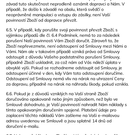
závad tuto skutečnost neprodleně oznámit dopravci a Nám. V
případě, že došlo k závadě na obalu, která svědčí o
neoprávněné manipulaci a vstupu do zásilky, není Vaší
povinností Zboží od dopravce převzít.
6.5. V případě, kdy porušíte svoji povinnost převzít Zboží, s
výjimkou případů dle čl. 6.4 Podmínek, nemá to za následek
porušení Naší povinnosti Vám Zboží doručit. Zároveň to, že
Zboží nepřevezmete, není odstoupení od Smlouvy mezi Námi a
Vámi. Nám ale v takovém případě vzniká právo od Smlouvy
odstoupit z důvodu Vašeho podstatného porušení Smlouvy,
případně Zboží uskladnit, za což nám od Vás náleží úplata v
obvyklé výši. Pokud se rozhodneme odstoupit od Smlouvy, je
odstoupení účinné v den, kdy Vám toto odstoupení doručíme.
Odstoupení od Smlouvy nemá vliv na nárok na uhrazení Ceny
za dopravu, případně na nárok na náhradu škody, pokud vznikla.
6.6. Pokud je z důvodů vzniklých na Vaší straně Zboží
doručováno opakovaně nebo jiným způsobem, než bylo ve
Smlouvě dohodnuto, je Vaší povinností nahradit Nám náklady s
tímto opakovaným doručením spojené. Platební údaje pro
zaplacení těchto nákladů Vám zašleme na Vaši e-mailovou
adresu uvedenou ve Smlouvě a jsou splatné 14 dnů od
doručení e-mailu.