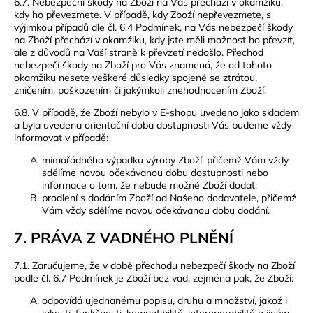
6.7. Nebezpeční škody na Zboží na Vás přechází v okamžiku,
kdy ho převezmete. V případě, kdy Zboží nepřevezmete, s
výjimkou případů dle čl. 6.4 Podmínek, na Vás nebezpečí škody
na Zboží přechází v okamžiku, kdy jste měli možnost ho převzít,
ale z důvodů na Vaší straně k převzetí nedošlo. Přechod
nebezpečí škody na Zboží pro Vás znamená, že od tohoto
okamžiku nesete veškeré důsledky spojené se ztrátou,
zničením, poškozením či jakýmkoli znehodnocením Zboží.
6.8. V případě, že Zboží nebylo v E-shopu uvedeno jako skladem
a byla uvedena orientační doba dostupnosti Vás budeme vždy
informovat v případě:
mimořádného výpadku výroby Zboží, přičemž Vám vždy
sdělíme novou očekávanou dobu dostupnosti nebo
informace o tom, že nebude možné Zboží dodat;
prodlení s dodáním Zboží od Našeho dodavatele, přičemž
Vám vždy sdělíme novou očekávanou dobu dodání.
7. PRÁVA Z VADNÉHO PLNĚNÍ
7.1. Zaručujeme, že v době přechodu nebezpečí škody na Zboží
podle čl. 6.7 Podmínek je Zboží bez vad, zejména pak, že Zboží:
odpovídá ujednanému popisu, druhu a množství, jakož i
jakosti, funkčnosti, kompatibilitě, interoperabilitě a jiným