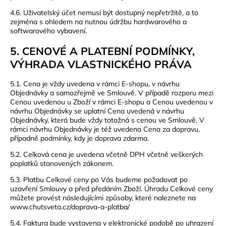
4.6. Uživatelský účet nemusí být dostupný nepřetržitě, a to
zejména s ohledem na nutnou údržbu hardwarového a
softwarového vybavení.
5. CENOVÉ A PLATEBNÍ PODMÍNKY,
VÝHRADA VLASTNICKÉHO PRÁVA
5.1. Cena je vždy uvedena v rámci E-shopu, v návrhu
Objednávky a samozřejmě ve Smlouvě. V případě rozporu mezi
Cenou uvedenou u Zboží v rámci E-shopu a Cenou uvedenou v
návrhu Objednávky se uplatní Cena uvedená v návrhu
Objednávky, která bude vždy totožná s cenou ve Smlouvě. V
rámci návrhu Objednávky je též uvedena Cena za dopravu,
případně podmínky, kdy je doprava zdarma.
5.2. Celková cena je uvedena včetně DPH včetně veškerých
poplatků stanovených zákonem.
5.3. Platbu Celkové ceny po Vás budeme požadovat po
uzavření Smlouvy a před předáním Zboží. Úhradu Celkové ceny
můžete provést následujícími způsoby, které naleznete na
www.chutsveta.cz/doprava-a-platba/
5.4. Faktura bude vystavena v elektronické podobě po uhrazení