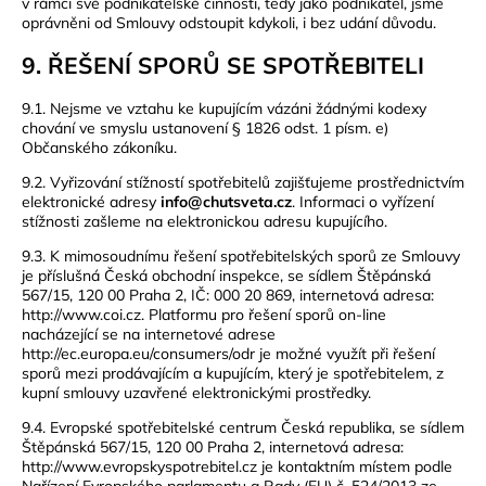
v rámci své podnikatelské činnosti, tedy jako podnikatel, jsme
oprávněni od Smlouvy odstoupit kdykoli, i bez udání důvodu.
9. ŘEŠENÍ SPORŮ SE SPOTŘEBITELI
9.1. Nejsme ve vztahu ke kupujícím vázáni žádnými kodexy
chování ve smyslu ustanovení § 1826 odst. 1 písm. e)
Občanského zákoníku.
9.2. Vyřizování stížností spotřebitelů zajišťujeme prostřednictvím
elektronické adresy
info@chutsveta.cz
. Informaci o vyřízení
stížnosti zašleme na elektronickou adresu kupujícího.
9.3. K mimosoudnímu řešení spotřebitelských sporů ze Smlouvy
je příslušná Česká obchodní inspekce, se sídlem Štěpánská
567/15, 120 00 Praha 2, IČ: 000 20 869, internetová adresa:
http://www.coi.cz
. Platformu pro řešení sporů on-line
nacházející se na internetové adrese
http://ec.europa.eu/consumers/odr
je možné využít při řešení
sporů mezi prodávajícím a kupujícím, který je spotřebitelem, z
kupní smlouvy uzavřené elektronickými prostředky.
9.4. Evropské spotřebitelské centrum Česká republika, se sídlem
Štěpánská 567/15, 120 00 Praha 2, internetová adresa:
http://www.evropskyspotrebitel.cz
je kontaktním místem podle
Nařízení Evropského parlamentu a Rady (EU) č. 524/2013 ze