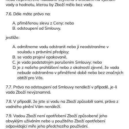
vady a hodnotu, kterou by Zboží mělo bez vady.
7.6. Dále máte právo na:
přiměřenou slevu z Ceny; nebo
odstoupení od Smlouvy,
jestliže:
odmítneme vadu odstranit nebo ji neodstraníme v
souladu s právními předpisy;
se vada projeví opakovaně,
je vada podstatným porušením Smlouvy; nebo
je z našeho prohlášení nebo z okolností zjevné, že vada
nebude odstraněna v přiměřené době nebo bez značných
obtíží pro Vás.
7.7. Právo na odstoupení od Smlouvy nenáleží v případě, je-li
vada Zboží nevýznamná.
7.8. V případě, že jste si vadu na Zboží způsobili sami, práva z
vadného plnění Vám nenáleží.
7.9. Vadou Zboží není opotřebení Zboží způsobené jeho
obvyklým užíváním nebo u použitého Zboží opotřebení
odpovídající míře jeho předchozího používání.