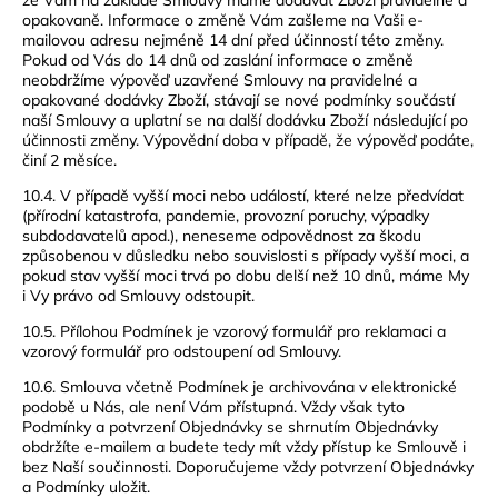
že Vám na základě Smlouvy máme dodávat Zboží pravidelně a
opakovaně. Informace o změně Vám zašleme na Vaši e-
mailovou adresu nejméně 14 dní před účinností této změny.
Pokud od Vás do 14 dnů od zaslání informace o změně
neobdržíme výpověď uzavřené Smlouvy na pravidelné a
opakované dodávky Zboží, stávají se nové podmínky součástí
naší Smlouvy a uplatní se na další dodávku Zboží následující po
účinnosti změny. Výpovědní doba v případě, že výpověď podáte,
činí 2 měsíce.
10.4. V případě vyšší moci nebo událostí, které nelze předvídat
(přírodní katastrofa, pandemie, provozní poruchy, výpadky
subdodavatelů apod.), neneseme odpovědnost za škodu
způsobenou v důsledku nebo souvislosti s případy vyšší moci, a
pokud stav vyšší moci trvá po dobu delší než 10 dnů, máme My
i Vy právo od Smlouvy odstoupit.
10.5. Přílohou Podmínek je vzorový formulář pro reklamaci a
vzorový formulář pro odstoupení od Smlouvy.
10.6. Smlouva včetně Podmínek je archivována v elektronické
podobě u Nás, ale není Vám přístupná. Vždy však tyto
Podmínky a potvrzení Objednávky se shrnutím Objednávky
obdržíte e-mailem a budete tedy mít vždy přístup ke Smlouvě i
bez Naší součinnosti. Doporučujeme vždy potvrzení Objednávky
a Podmínky uložit.