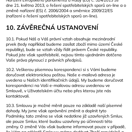
dne 21. května 2013, o řešení spotřebitelských sporů on-line a o
změně nařízení (ES) č. 2006/2004 a směrnice 2009/22/ES
(nařízení o řešení spotřebitelských sporů on-line).
10. ZÁVĚREČNÁ USTANOVENÍ
10.1. Pokud Náš a Váš právní vztah obsahuje mezinárodní
prvek (tedy například budeme zasílat zboží mimo území České
republiky), bude se vztah vždy řídit právem České republiky.
Pokud jste však spotřebitelé, nejsou tímto ujednáním dotčena
Vaše práva plynoucí z právních předpisů.
10.2. Veškerou písemnou korespondenci si s Vámi budeme
doručovat elektronickou poštou. Naše e-mailová adresa je
uvedena u Našich identifikačních údajů. My budeme doručovat
korespondenci na Vaši e-mailovou adresu uvedenou ve
Smlouvě, v Uživatelském účtu nebo přes kterou jste nás
kontaktovali.
10.3. Smlouvu je možné měnit pouze na základě naší písemné
dohody. My jsme však oprávněni změnit a doplnit tyto
Podmínky, tato změna se však nedotkne již uzavřených Smluv,
ale pouze Smluv, které budou uzavřeny po účinnosti této
změny. O změně Vás však budeme informovat pouze v případě,