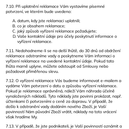
7.10. Při uplatnění reklamace Vám vystavíme písemné
potvrzení, ve kterém bude uvedeno:
datum, kdy jste reklamaci uplatnili;
co je obsahem reklamace;
jaký způsob vyřízení reklamace požadujete;
Vaše kontaktní údaje pro účely poskytnutí informace o
vyřízení reklamace.
7.11. Nedohodneme-li se na delší lhůtě, do 30 dnů od obdržení
reklamace odstraníme vady a poskytneme Vám informaci o
vyřízení reklamace na uvedené kontaktní údaje. Pokud tato
lhůta marně uplyne, můžete odstoupit od Smlouvy nebo
požadovat přiměřenou slevu.
7.12. O vyřízení reklamace Vás budeme informovat e-mailem a
vydáme Vám potvrzení o datu a způsobu vyřízení reklamace.
Pokud je reklamace oprávněná, náleží Vám náhrada účelně
vynaložených nákladů. Tyto náklady jste povinni prokázat, např.
účtenkami či potvrzeními o ceně za dopravu. V případě, že
došlo k odstranění vady dodáním nového Zboží, je Vaší
povinností Nám původní Zboží vrátit, náklady na toto vrácení
však hradíme My.
7.13. V případě, že jste podnikateli, je Vaší povinností oznámit a