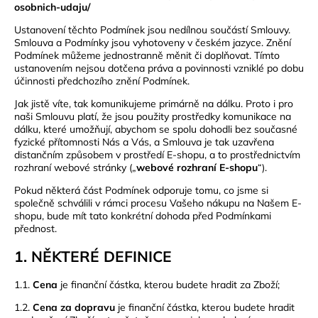
osobnich-udaju/
Ustanovení těchto Podmínek jsou nedílnou součástí Smlouvy.
Smlouva a Podmínky jsou vyhotoveny v českém jazyce. Znění
Podmínek můžeme jednostranně měnit či doplňovat. Tímto
ustanovením nejsou dotčena práva a povinnosti vzniklé po dobu
účinnosti předchozího znění Podmínek.
Jak jistě víte, tak komunikujeme primárně na dálku. Proto i pro
naši Smlouvu platí, že jsou použity prostředky komunikace na
dálku, které umožňují, abychom se spolu dohodli bez současné
fyzické přítomnosti Nás a Vás, a Smlouva je tak uzavřena
distančním způsobem v prostředí E-shopu, a to prostřednictvím
rozhraní webové stránky („
webové rozhraní E-shopu
“).
Pokud některá část Podmínek odporuje tomu, co jsme si
společně schválili v rámci procesu Vašeho nákupu na Našem E-
shopu, bude mít tato konkrétní dohoda před Podmínkami
přednost.
1. NĚKTERÉ DEFINICE
1.1.
Cena
je finanční částka, kterou budete hradit za Zboží;
1.2.
Cena za dopravu
je finanční částka, kterou budete hradit