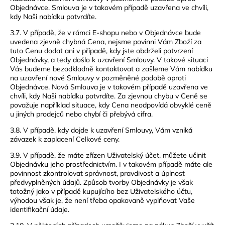
Objednávce. Smlouva je v takovém případě uzavřena ve chvíli,
kdy Naši nabídku potvrdíte.
3.7. V případě, že v rámci E-shopu nebo v Objednávce bude
uvedena zjevně chybná Cena, nejsme povinni Vám Zboží za
tuto Cenu dodat ani v případě, kdy jste obdrželi potvrzení
Objednávky, a tedy došlo k uzavření Smlouvy. V takové situaci
Vás budeme bezodkladně kontaktovat a zašleme Vám nabídku
na uzavření nové Smlouvy v pozměněné podobě oproti
Objednávce. Nová Smlouva je v takovém případě uzavřena ve
chvíli, kdy Naši nabídku potvrdíte. Za zjevnou chybu v Ceně se
považuje například situace, kdy Cena neodpovídá obvyklé ceně
u jiných prodejců nebo chybí či přebývá cifra.
3.8. V případě, kdy dojde k uzavření Smlouvy, Vám vzniká
závazek k zaplacení Celkové ceny.
3.9. V případě, že máte zřízen Uživatelský účet, můžete učinit
Objednávku jeho prostřednictvím. I v takovém případě máte ale
povinnost zkontrolovat správnost, pravdivost a úplnost
předvyplněných údajů. Způsob tvorby Objednávky je však
totožný jako v případě kupujícího bez Uživatelského účtu,
výhodou však je, že není třeba opakovaně vyplňovat Vaše
identifikační údaje.