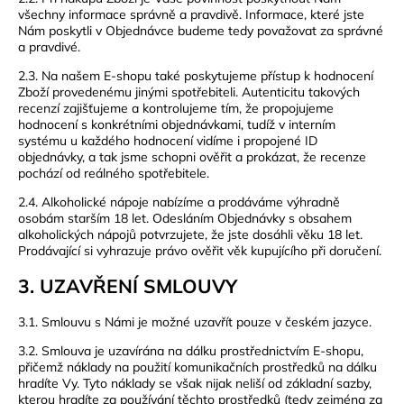
všechny informace správně a pravdivě. Informace, které jste
Nám poskytli v Objednávce budeme tedy považovat za správné
a pravdivé.
2.3. Na našem E-shopu také poskytujeme přístup k hodnocení
Zboží provedenému jinými spotřebiteli. Autenticitu takových
recenzí zajišťujeme a kontrolujeme tím, že propojujeme
hodnocení s konkrétními objednávkami, tudíž v interním
systému u každého hodnocení vidíme i propojené ID
objednávky, a tak jsme schopni ověřit a prokázat, že recenze
pochází od reálného spotřebitele.
2.4. Alkoholické nápoje nabízíme a prodáváme výhradně
osobám starším 18 let. Odesláním Objednávky s obsahem
alkoholických nápojů potvrzujete, že jste dosáhli věku 18 let.
Prodávající si vyhrazuje právo ověřit věk kupujícího při doručení.
3. UZAVŘENÍ SMLOUVY
3.1. Smlouvu s Námi je možné uzavřít pouze v českém jazyce.
3.2. Smlouva je uzavírána na dálku prostřednictvím E-shopu,
přičemž náklady na použití komunikačních prostředků na dálku
hradíte Vy. Tyto náklady se však nijak neliší od základní sazby,
kterou hradíte za používání těchto prostředků (tedy zejména za