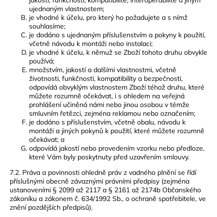
ujednaným vlastnostem;
je vhodné k účelu, pro který ho požadujete a s nímž
souhlasíme;
je dodáno s ujednaným příslušenstvím a pokyny k použití,
včetně návodu k montáži nebo instalaci;
je vhodné k účelu, k němuž se Zboží tohoto druhu obvykle
používá;
množstvím, jakostí a dalšími vlastnostmi, včetně
životnosti, funkčnosti, kompatibility a bezpečnosti,
odpovídá obvyklým vlastnostem Zboží téhož druhu, které
můžete rozumně očekávat, i s ohledem na veřejná
prohlášení učiněná námi nebo jinou osobou v témže
smluvním řetězci, zejména reklamou nebo označením;
je dodáno s příslušenstvím, včetně obalu, návodu k
montáži a jiných pokynů k použití, které můžete rozumně
očekávat; a
odpovídá jakostí nebo provedením vzorku nebo předloze,
které Vám byly poskytnuty před uzavřením smlouvy.
7.2. Práva a povinnosti ohledně práv z vadného plnění se řídí
příslušnými obecně závaznými právními předpisy (zejména
ustanoveními § 2099 až 2117 a § 2161 až 2174b Občanského
zákoníku a zákonem č. 634/1992 Sb., o ochraně spotřebitele, ve
znění pozdějších předpisů).