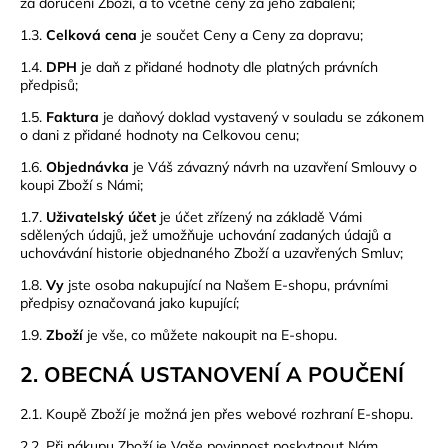
za doručení Zboží, a to včetně ceny za jeho zabalení;
1.3.
Celková cena
je součet Ceny a Ceny za dopravu;
1.4.
DPH
je daň z přidané hodnoty dle platných právních
předpisů;
1.5.
Faktura
je daňový doklad vystavený v souladu se zákonem
o dani z přidané hodnoty na Celkovou cenu;
1.6.
Objednávka
je Váš závazný návrh na uzavření Smlouvy o
koupi Zboží s Námi;
1.7.
Uživatelský účet
je účet zřízený na základě Vámi
sdělených údajů, jež umožňuje uchování zadaných údajů a
uchovávání historie objednaného Zboží a uzavřených Smluv;
1.8.
Vy
jste osoba nakupující na Našem E-shopu, právními
předpisy označovaná jako kupující;
1.9.
Zboží
je vše, co můžete nakoupit na E-shopu.
2. OBECNÁ USTANOVENÍ A POUČENÍ
2.1. Koupě Zboží je možná jen přes webové rozhraní E-shopu.
2.2. Při nákupu Zboží je Vaše povinnost poskytnout Nám