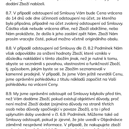
dodání Zboží nabízeli.
8.7. V případě odstoupení od Smlouvy Vám bude Cena vrácena
do 14 dnů ode dne účinnosti odstoupení na účet, ze kterého
byla připsána, případně na účet zvolený odstoupení od Smlouvy.
Částka však nebude vrácena dříve, než Zboží obdržíme, nebo
Nám prokážete, že došlo k jeho zaslání zpět Nám. Zboží Nám
prosím vracejte čisté, pokud možno včetně originálního obalu.
8.8. V případě odstoupení od Smlouvy dle čl. 8.2 Podmínek Nám
však odpovídáte za snížení hodnoty Zboží, které vzniklo v
důsledku nakládání s tímto zbožím jinak, než je nutné k tomu,
abyste se seznámili s povahou, vlastnostmi a funkčností Zboží,
tj. způsobem, jakým byste se se Zbožím seznamovali v
kamenné prodejně. V případě, že jsme Vám ještě nevrátili Cenu,
jsme oprávněni pohledávku z titulu nákladů započíst na Vaši
pohledávku na vrácení Ceny.
8.9. My jsme oprávněni odstoupit od Smlouvy kdykoliv před tím,
než Vám dodáme Zboží, pokud existují objektivní důvody, proč
není možné Zboží dodat (zejména důvody na straně třetích
osob nebo důvody spočívající v povaze Zboží), a to i před
uplynutím doby uvedené v čl. 6.9. Podmínek. Můžeme také od
Smlouvy odstoupit, pokud je zjevné, že jste uvedli v Objednávce
záměrně nesprávné informace. V případě, že nakupujete zboží