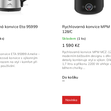
ná konvice Eta 95999
Rychlovarná konvice MPM
128/C
 ks)
Skladem
(1 ks)
1 590 Kč
Rychlovarná konvice MPM MCZ-12
konvice ETA 95999 Amelie –
moderním béžovém designu s dře
rezová konvice s výkonným
detaily kombinuje styl a výkon. D
azem na styl i komfort při
1,7 litru a příkonu 2200 W ohřeje
používání.
během chvilky....
Do košíku
Novinka