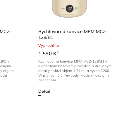
 MCZ-
Rychlovarná konvice MPM MCZ-
128/B1
Vyprodáno
1 590 Kč
8/C v
Rychlovarná konvice MPM MCZ-128/B1 v
věnými
elegantním béžovém provedení s dřevěnými
íky objemu
detaily nabízí objem 1,7 litru a výkon 2200
 vodu
W pro rychlý ohřev vody. Moderní design s
nádechem...
Detail