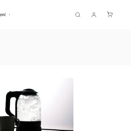
ení
Bytové vůně a dekorace
Sestavte si vlastní 