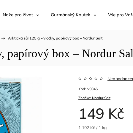
Nože pro život
Gurmánský Koutek
Vše pro Vař
/
Arktická sůl 125 g – vločky, papírový box – Nordur Salt
y, papírový box – Nordur Sal
Neohodnoce
Kód:
NS946
Značka:
Nordur Salt
149 Kč
1 192 Kč / 1 kg