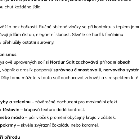
ou chuť každého jídla.
svěží a bez hořkosti. Ručně sbírané vločky se při kontaktu s teplem je
vají jídlům čistou, elegantní slanost. Skvěle se hodí k finálnímu
 přehlušily ostatní suroviny.
ganismus
yslově upravených solí si
Nordur Salt zachovává přírodní obsah
, vápník a draslík podporují
správnou činnost svalů, nervového syst
. Díky tomu můžete s touto solí dochucovat zdravěji a s respektem k těl
ryby a zeleninu
– závěrečné dochucení pro maximální efekt.
a těstovin
– křupavá textura dodá kontrast.
 nebo máslo
– pár vloček promění obyčejný krajíc v zážitek.
 pokrmy
– skvěle zvýrazní čokoládu nebo karamel.
ří přírodu