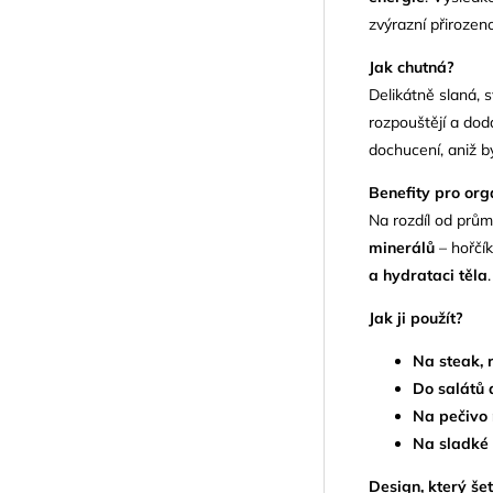
zvýrazní přirozen
Jak chutná?
Delikátně slaná, 
rozpouštějí a dodá
dochucení, aniž by
Benefity pro or
Na rozdíl od prům
minerálů
– hořčík
a hydrataci těla
Jak ji použít?
Na steak, 
Do salátů 
Na pečivo
Na sladké
Design, který šet