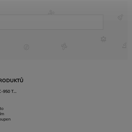
PRODUKTŮ
Japonský nůž Gyuto Kanetsune KC-950 Tsuchime 240 mm – DSR-1K6 ocel, Tsuchime povrch
to
ním
koupen