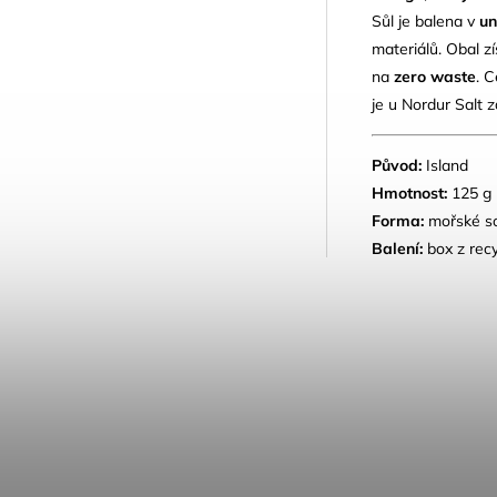
Sůl je balena v
un
materiálů. Obal z
na
zero waste
. 
je u Nordur Salt z
Původ:
Island
Hmotnost:
125 g 
Forma:
mořské so
Balení:
box z recy