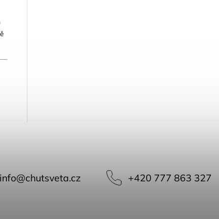
m
dě
info
@
chutsveta.cz
+420 777 863 327