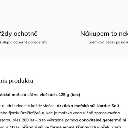
Vždy ochotně
Nákupem to nek
řístup a odborné poradenství
prémiová péče i po nák
pis produktu
ktická mořská sůl ve vločkách, 125 g (box)
t a udržitelnost v každé vločce.
Arktická mořská sůl Nordur Salt
kého fjordu Breiðafjörður, kde je mořská voda ručně zpracovávána
starou přes 260 let – a to výhradně pomocí
obnovitelné geotermální
em je
100% přírodní sůl ve formě jemně křupavých vloček
, která