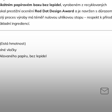
ikátním papírovém boxu bez lepidel
, vyrobeném z recyklovaných
ískal prestižní ocenění
Red Dot Design Award
a je navržen s důraze
Celý proces výroby má téměř nulovou uhlíkovou stopu – respekt k příro
ákladní ingrediencí.
(čistá hmotnost)
lné vločky
klovaného papíru, bez lepidel