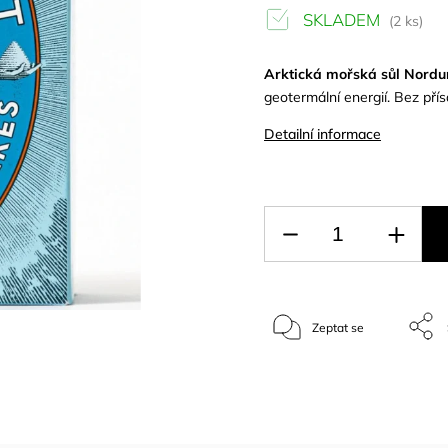
SKLADEM
(2 ks)
Arktická mořská sůl Nordur
geotermální energií. Bez pří
Detailní informace
Zeptat se