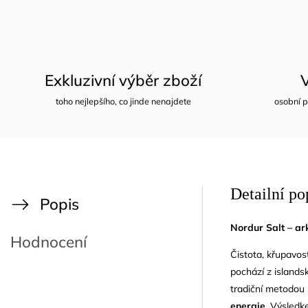
Exkluzivní výběr zboží
toho nejlepšího, co jinde nenajdete
osobní p
Detailní po
Popis
Nordur Salt – ar
Hodnocení
Čistota, křupavos
pochází z islands
tradiční metodou 
energie
. Výsledk