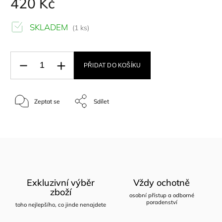
420 Kč
SKLADEM
(1 ks)
PŘIDAT DO KOŠÍKU
Zeptat se
Sdílet
Exkluzivní výběr
Vždy ochotně
zboží
osobní přístup a odborné
poradenství
toho nejlepšího, co jinde nenajdete