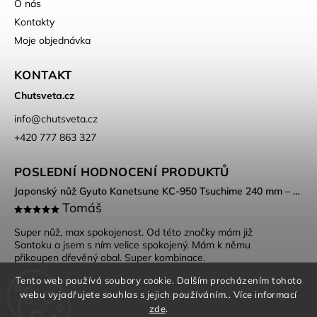
O nás
Kontakty
Moje objednávka
KONTAKT
Chutsveta.cz
info
@
chutsveta.cz
+420 777 863 327
POSLEDNÍ HODNOCENÍ PRODUKTŮ
Japonský nůž Gyuto Kanetsune KC-950 Tsuchime 240 mm – DSR-1K6 ocel, Tsuchime povrch
Tomáš
Super nůž, max spokojenost. Od této značky mám již
Santoku a jsem s ním velice spokojený. Mám k němu
přikoupen dřevěný obal. Super kombinace.
Tento web používá soubory cookie. Dalším procházením tohoto
webu vyjadřujete souhlas s jejich používáním.. Více informací
zde
.