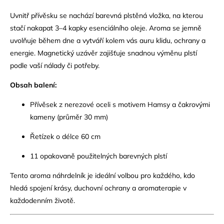
Uvnitř přívěsku se nachází barevná plstěná vložka, na kterou
stačí nakapat 3–4 kapky esenciálního oleje. Aroma se jemně
uvolňuje během dne a vytváří kolem vás auru klidu, ochrany a
energie. Magnetický uzávěr zajišťuje snadnou výměnu plstí
podle vaší nálady či potřeby.
Obsah balení:
Přívěsek z nerezové oceli s motivem Hamsy a čakrovými
kameny (průměr 30 mm)
Řetízek o délce 60 cm
11 opakovaně použitelných barevných plstí
Tento aroma náhrdelník je ideální volbou pro každého, kdo
hledá spojení krásy, duchovní ochrany a aromaterapie v
každodenním životě.