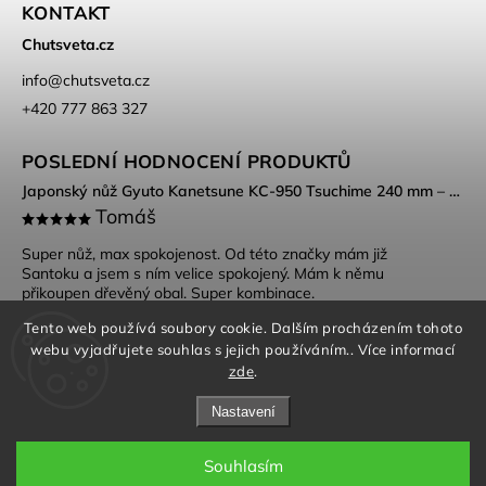
KONTAKT
Chutsveta.cz
info
@
chutsveta.cz
+420 777 863 327
POSLEDNÍ HODNOCENÍ PRODUKTŮ
Japonský nůž Gyuto Kanetsune KC-950 Tsuchime 240 mm – DSR-1K6 ocel, Tsuchime povrch
Tomáš
Super nůž, max spokojenost. Od této značky mám již
Santoku a jsem s ním velice spokojený. Mám k němu
přikoupen dřevěný obal. Super kombinace.
Tento web používá soubory cookie. Dalším procházením tohoto
webu vyjadřujete souhlas s jejich používáním.. Více informací
zde
.
Nastavení
Souhlasím
Obchodní podmínky
|
Ochrana osobních údajů