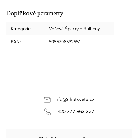
Doplňkové parametry
Kategorie
:
Voňavé Šperky a Roll-ony
EAN
:
5055796532551
info
@
chutsveta.cz
+420 777 863 327