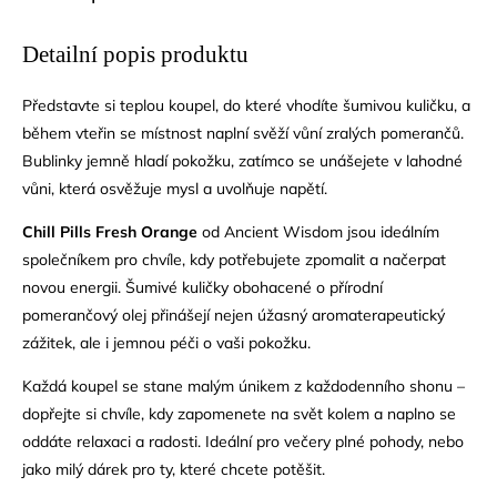
Detailní popis produktu
Představte si teplou koupel, do které vhodíte šumivou kuličku, a
během vteřin se místnost naplní svěží vůní zralých pomerančů.
Bublinky jemně hladí pokožku, zatímco se unášejete v lahodné
vůni, která osvěžuje mysl a uvolňuje napětí.
Chill Pills Fresh Orange
od Ancient Wisdom jsou ideálním
společníkem pro chvíle, kdy potřebujete zpomalit a načerpat
novou energii. Šumivé kuličky obohacené o přírodní
pomerančový olej přinášejí nejen úžasný aromaterapeutický
zážitek, ale i jemnou péči o vaši pokožku.
Každá koupel se stane malým únikem z každodenního shonu –
dopřejte si chvíle, kdy zapomenete na svět kolem a naplno se
oddáte relaxaci a radosti. Ideální pro večery plné pohody, nebo
jako milý dárek pro ty, které chcete potěšit.