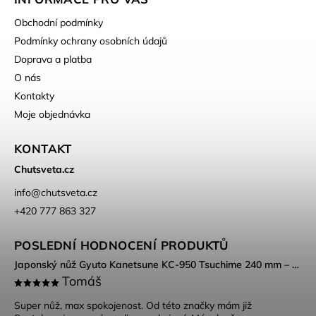
Obchodní podmínky
Podmínky ochrany osobních údajů
Doprava a platba
O nás
Kontakty
Moje objednávka
KONTAKT
Chutsveta.cz
info
@
chutsveta.cz
+420 777 863 327
POSLEDNÍ HODNOCENÍ PRODUKTŮ
Japonský nůž Gyuto Kanetsune KC-950 Tsuchime 240 mm – DSR-1K6 ocel, Tsuchime povrch
Tomáš
Super nůž, max spokojenost. Od této značky mám již