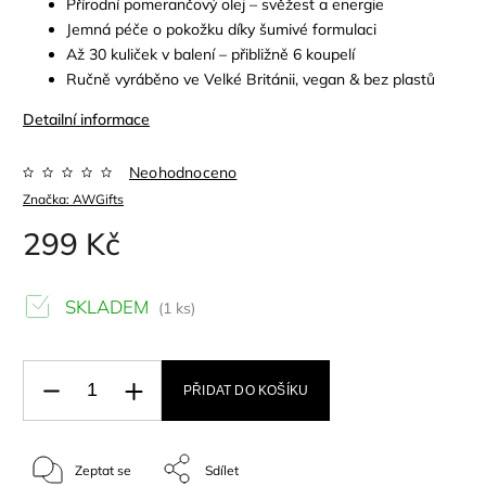
Přírodní pomerančový olej – svěžest a energie
Jemná péče o pokožku díky šumivé formulaci
Až 30 kuliček v balení – přibližně 6 koupelí
Ručně vyráběno ve Velké Británii, vegan & bez plastů
Detailní informace
Neohodnoceno
Značka:
AWGifts
299 Kč
SKLADEM
(1 ks)
PŘIDAT DO KOŠÍKU
Zeptat se
Sdílet