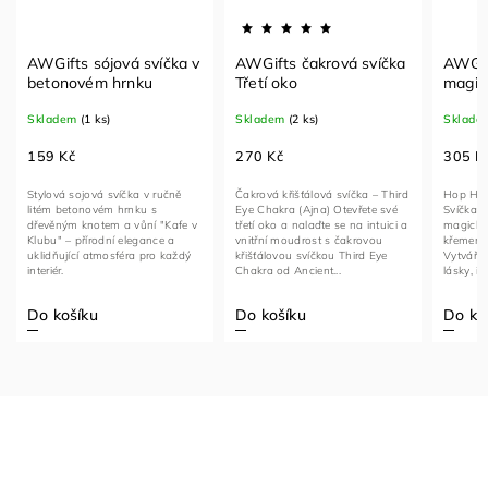
AWGifts sójová svíčka v
AWGifts čakrová svíčka
AWGif
betonovém hrnku
Třetí oko
magic
krysta
Skladem
(1 ks)
Skladem
(2 ks)
Sklade
159 Kč
270 Kč
305 K
Stylová sojová svíčka v ručně
Čakrová křišťálová svíčka – Third
Hop Har
litém betonovém hrnku s
Eye Chakra (Ajna) Otevřete své
Svíčka –
dřevěným knotem a vůní "Kafe v
třetí oko a nalaďte se na intuici a
magická
Klubu" – přírodní elegance a
vnitřní moudrost s čakrovou
křemene
uklidňující atmosféra pro každý
křišťálovou svíčkou Third Eye
Vytváří 
interiér.
Chakra od Ancient...
lásky, id
Do košíku
Do košíku
Do ko