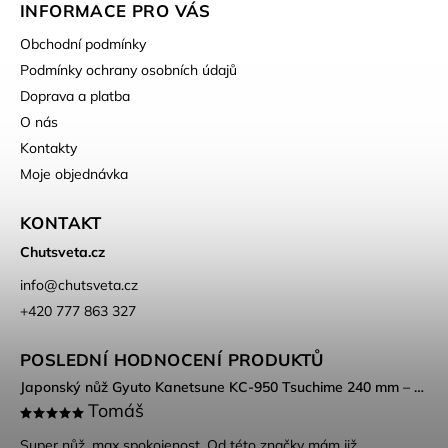
INFORMACE PRO VÁS
Obchodní podmínky
Podmínky ochrany osobních údajů
Doprava a platba
O nás
Kontakty
Moje objednávka
KONTAKT
Chutsveta.cz
info
@
chutsveta.cz
+420 777 863 327
POSLEDNÍ HODNOCENÍ PRODUKTŮ
Japonský nůž Gyuto Kanetsune KC-950 Tsuchime 240 mm – DSR-1K6 ocel, Tsuchime povrch
Tomáš
Super nůž, max spokojenost. Od této značky mám již