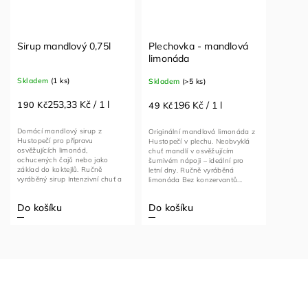
Sirup mandlový 0,75l
Plechovka - mandlová
limonáda
Skladem
(1 ks)
Skladem
(>5 ks)
253,33 Kč / 1 l
196 Kč / 1 l
190 Kč
49 Kč
Domácí mandlový sirup z
Originální mandlová limonáda z
Hustopečí pro přípravu
Hustopečí v plechu. Neobvyklá
osvěžujících limonád,
chuť mandlí v osvěžujícím
ochucených čajů nebo jako
šumivém nápoji – ideální pro
základ do koktejlů. Ručně
letní dny. Ručně vyráběná
vyráběný sirup Intenzivní chuť a
limonáda Bez konzervantů...
vůně mandlí Stačí...
Do košíku
Do košíku