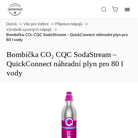
Domů
/
Vše pro Vaření
/
Příprava nápojů
/
Výrobník sycených nápojů
/
Bombička CO₂ CQC SodaStream – QuickConnect náhradní plyn pro
80 l vody
Bombička CO₂ CQC SodaStream –
QuickConnect náhradní plyn pro 80 l
vody