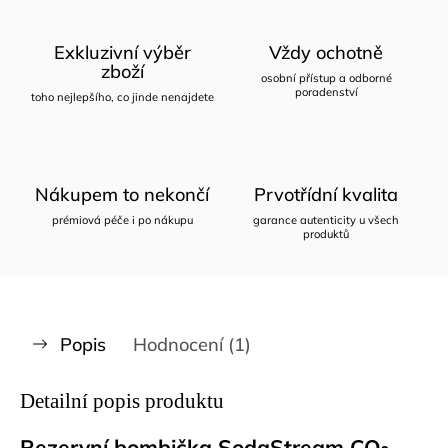
Exkluzivní výběr
Vždy ochotně
zboží
osobní přístup a odborné
poradenství
toho nejlepšího, co jinde nenajdete
Nákupem to nekončí
Prvotřídní kvalita
prémiová péče i po nákupu
garance autenticity u všech
produktů
Popis
Hodnocení (1)
Detailní popis produktu
Rezervní bombička SodaStream CO₂