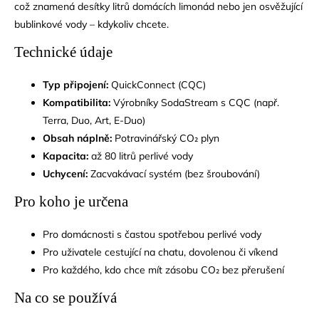
což znamená desítky litrů domácích limonád nebo jen osvěžující
bublinkové vody – kdykoliv chcete.
Technické údaje
Typ připojení:
QuickConnect (CQC)
Kompatibilita:
Výrobníky SodaStream s CQC (např.
Terra, Duo, Art, E-Duo)
Obsah náplně:
Potravinářský CO₂ plyn
Kapacita:
až 80 litrů perlivé vody
Uchycení:
Zacvakávací systém (bez šroubování)
Pro koho je určena
Pro domácnosti s častou spotřebou perlivé vody
Pro uživatele cestující na chatu, dovolenou či víkend
Pro každého, kdo chce mít zásobu CO₂ bez přerušení
Na co se používá