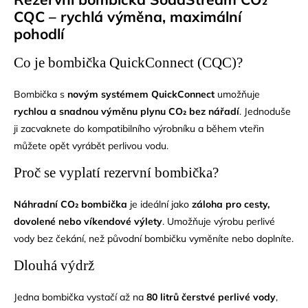
CQC – rychlá výměna, maximální
pohodlí
Co je bombička QuickConnect (CQC)?
Bombička s
novým systémem QuickConnect
umožňuje
rychlou a snadnou výměnu plynu CO₂ bez nářadí
. Jednoduše
ji zacvaknete do kompatibilního výrobníku a během vteřin
můžete opět vyrábět perlivou vodu.
Proč se vyplatí rezervní bombička?
Náhradní CO₂ bombička
je ideální jako
záloha pro cesty,
dovolené nebo víkendové výlety
. Umožňuje výrobu perlivé
vody bez čekání, než původní bombičku vyměníte nebo doplníte.
Dlouhá výdrž
Jedna bombička vystačí až na
80 litrů čerstvé perlivé vody
,