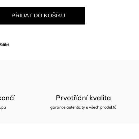
PŘIDAT DO KOŠÍKU
Sdílet
ončí
Prvotřídní kvalita
upu
garance autenticity u všech produktů