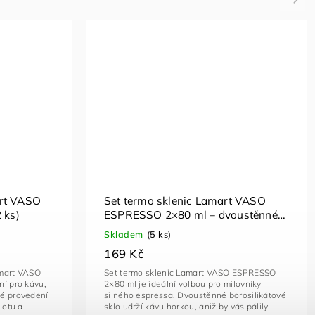
art VASO
Set termo sklenic Lamart VASO
 ks)
ESPRESSO 2×80 ml – dvoustěnné
sklenice na espresso LT9009
Skladem
(5 ks)
169 Kč
amart VASO
Set termo sklenic Lamart VASO ESPRESSO
ní pro kávu,
2×80 ml je ideální volbou pro milovníky
né provedení
silného espressa. Dvoustěnné borosilikátové
lotu a
sklo udrží kávu horkou, aniž by vás pálily