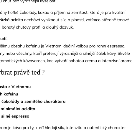
 chuť bez výraznější kyselosti.
óny hořké čokolády, kakaa a příjemná zemitost, která je pro kvalitní
Nízká acidita nechává vyniknout síle a plnosti, zatímco středně tmavé
 bohatý chuťový profil a dlouhý dozvuk.
udí.
ššímu obsahu kofeinu je Vietnam ideální volbou pro ranní espresso,
y nebo všechny, kteří preferují výraznější a silnější šálek kávy. Skvěle
tomatických kávovarech, kde vytváří bohatou cremu a intenzivní aroma
vybrat právě teď?
sta z Vietnamu
h kofeinu
 čokolády a zemitého charakteru
a minimální acidita
 silné espresso
am je káva pro ty, kteří hledají sílu, intenzitu a autentický charakter