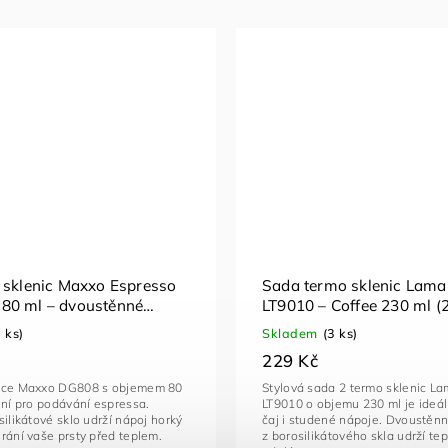
 sklenic Maxxo Espresso
Sada termo sklenic Lam
80 ml – dvoustěnné
LT9010 – Coffee 230 ml (2
na espresso
5 ks)
Skladem
(3 ks)
229 Kč
ice Maxxo DG808 s objemem 80
Stylová sada 2 termo sklenic L
lní pro podávání espressa.
LT9010 o objemu 230 ml je ideál
silikátové sklo udrží nápoj horký
čaj i studené nápoje. Dvoustěn
rání vaše prsty před teplem.
z borosilikátového skla udrží tep