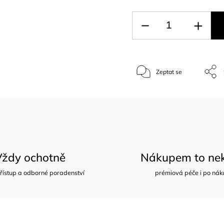
Zeptat se
Vždy ochotně
Nákupem to nek
řístup a odborné poradenství
prémiová péče i po nák