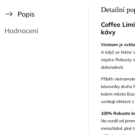
Detailní po
Popis
Coffee Limi
Hodnocení
kávy
Vietnam je svět
A když se řekne V
nejvíce Robusty na
dokonalosti.
Příběh vietnamské
kávovníky druhu R
kolem města Buon
vznikají některé 
100% Robusta b
Na rozdíl od jemn
mimořádně plné těl