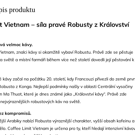
pis produktu
t Vietnam – síla pravé Robusty z Království
ová velmoc kávy.
ietnam, znalci kávy si okamžitě vybaví Robustu. Právě zde se pěstuje
 světě a místní farmáři během více než století dovedli její pěstování k
 kávy začal na počátku 20. století, kdy Francouzi přivezli do země prvn
obusta z Konga. Nejlepší podmínky našly v oblasti Centrální vysočiny
 Ma Thuot, které je dnes známé jako „Království kávy“. Právě zde
z nejvýraznějších robustových káv na světě.
ez kompromisů.
ější Arabiky nabízí Robusta výraznější charakter, vyšší obsah kofeinu a
o. Coffee Limit Vietnam je určena pro ty, kteří hledají intenzivní kávo