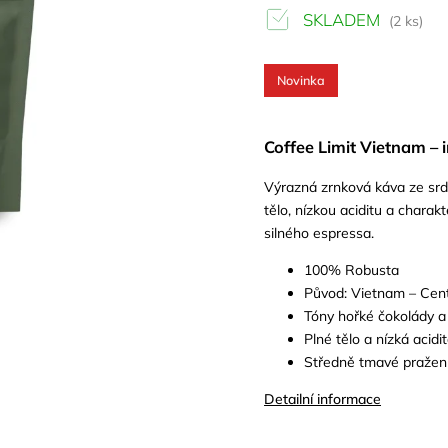
SKLADEM
(2 ks)
Novinka
Coffee Limit Vietnam –
Výrazná zrnková káva ze srd
tělo, nízkou aciditu a charak
silného espressa.
100% Robusta
Původ: Vietnam – Cent
Tóny hořké čokolády a
Plné tělo a nízká acidi
Středně tmavé pražen
Detailní informace