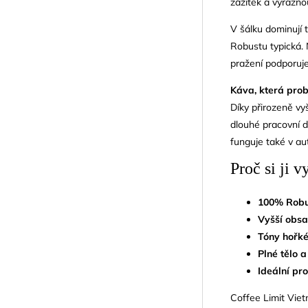
zážitek a výraznou
V šálku dominují t
Robustu typická. 
pražení podporuje
Káva, která prob
Díky přirozeně vy
dlouhé pracovní dn
funguje také v au
Proč si ji 
100% Robu
Vyšší obsa
Tóny hořké
Plné tělo 
Ideální pro
Coffee Limit Vietn