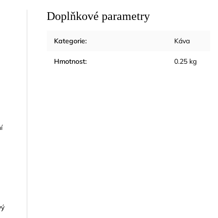
Doplňkové parametry
Kategorie
:
Káva
Hmotnost
:
0.25 kg
í
vý