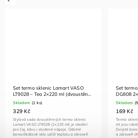
Set termo sklenic Lamart VASO
Set termo
LT9028 – Tea 2×220 ml (dvoustěnné
DG808 2×
sklenice)
sklenice 
Skladem
(1 ks)
Skladem
(
329 Kč
169 Kč
Stylová sada dvoustěnných termo sklenic
Termo sklen
Lamart VASO LT9028 (2×220 ml) je ideální
ml jsou ideá
pro čaj, kávu i studené nápoje. Odolné
Dvojité boro
borosilikátové sklo udrží teplotu a zároveň
a zároveň ch