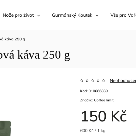
Nože pro život
Gurmánský Koutek
Vše pro Vař
ová káva 250 g
ová káva 250 g
Neohodnoce
Kód:
010666839
Značka:
Coffee limit
150 Kč
600 Kč / 1 kg