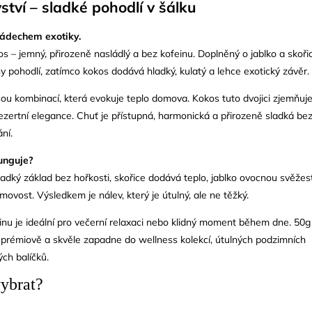
vství – sladké pohodlí v šálku
nádechem exotiky.
os – jemný, přirozeně nasládlý a bez kofeinu. Doplněný o jablko a skořic
y pohodlí, zatímco kokos dodává hladký, kulatý a lehce exotický závěr.
jsou kombinací, která evokuje teplo domova. Kokos tuto dvojici zjemňuj
zertní elegance. Chuť je přístupná, harmonická a přirozeně sladká be
ní.
unguje?
ladký základ bez hořkosti, skořice dodává teplo, jablko ovocnou svěžes
ovost. Výsledkem je nálev, který je útulný, ale ne těžký.
inu je ideální pro večerní relaxaci nebo klidný moment během dne. 50g
 prémiově a skvěle zapadne do wellness kolekcí, útulných podzimních
ch balíčků.
vybrat?