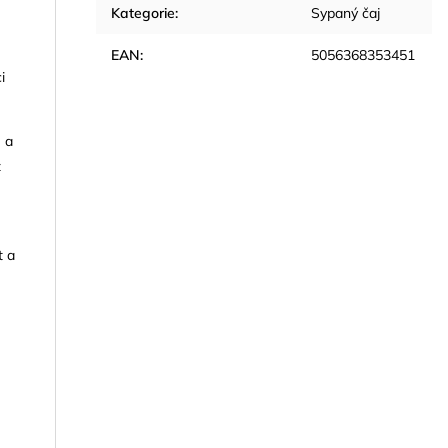
Kategorie
:
Sypaný čaj
EAN
:
5056368353451
i
e a
z
t a