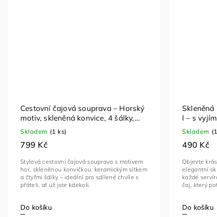
Cestovní čajová souprava – Horský
Skleněná 
motiv, skleněná konvice, 4 šálky,
l – s vyj
pouzdro
Skladem
(1 ks)
Skladem
(
799 Kč
490 Kč
Stylová cestovní čajová souprava s motivem
Objevte krás
hor, skleněnou konvičkou, keramickým sítkem
elegantní s
a čtyřmi šálky – ideální pro sdílené chvíle s
každé servír
přáteli, ať už jste kdekoli.
čaj, který pot
Do košíku
Do košíku