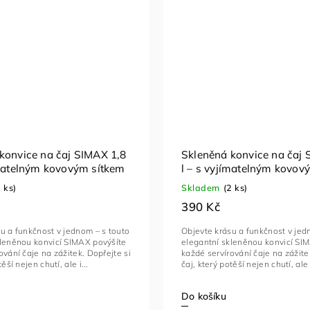
konvice na čaj SIMAX 1,8
Skleněná konvice na čaj 
ímatelným kovovým sítkem
l – s vyjímatelným kovov
1 ks)
Skladem
(2 ks)
390 Kč
u a funkčnost v jednom – s touto
Objevte krásu a funkčnost v jed
kleněnou konvicí SIMAX povýšíte
elegantní skleněnou konvicí SI
ování čaje na zážitek. Dopřejte si
každé servírování čaje na zážite
ěší nejen chutí, ale i...
čaj, který potěší nejen chutí, ale i
Do košíku