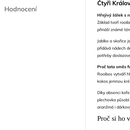
Čtyři Králo
Hodnocení
Hřejivý šálek s 
Základ tvoří rooib
přináší známé tón
Jablko a skořice 
přidává nádech de
potřeby doslazová
Proč tato směs f
Rooibos vytváří h
kokos jemnou krém
Díky absenci kofe
plechovka působí
aranžmá i dárkový
Proč si ho 