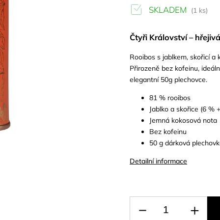
SKLADEM
(1 ks)
Čtyři Království – hřej
Rooibos s jablkem, skořicí a 
Přirozeně bez kofeinu, ideá
elegantní 50g plechovce.
81 % rooibos
Jablko a skořice (6 % 
Jemná kokosová nota
Bez kofeinu
50 g dárková plechov
Detailní informace