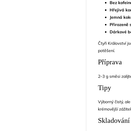
Bez kofein
Hřejivá k
Jemná kok
Přirozeně 
Dárkové b
Čtyři Království 
potěšení.
Příprava
2–3 g směsi zalij
Tipy
Výborný čistý, al
krémovější zážite
Skladování