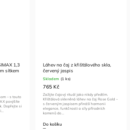
SIMAX 1,3
Láhev na čaj z křišťálového skla,
ým sítkem
červený jaspis
Skladem
(1 ks)
765 Kč
Zažijte čajový rituál jako nikdy předtím.
nom – s touto
Křišťálová skleněná láhev na čaj Rose Gold –
MAX povýšíte
s červeným jaspisem přináší harmonii
k. Dopřejte si
elegance, funkčnosti a síly přírodních
...
kamenů do...
Do košíku