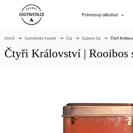
Prémiový alkohol
Domů
/
Gurmánský Koutek
/
Čaj
/
Sypaný čaj
/
Čtyři Královs
Čtyři Království | Rooibos 