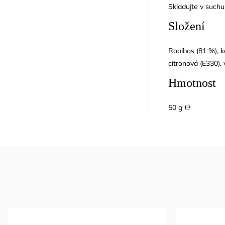
Skladujte v suchu
Složení
Rooibos (81 %), ko
citronová (E330), 
Hmotnost
50 g ℮