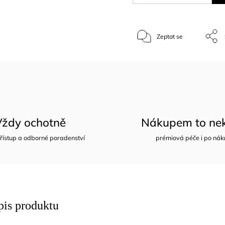
Zeptat se
Vždy ochotně
Nákupem to nek
řístup a odborné poradenství
prémiová péče i po nák
pis produktu