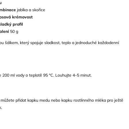
u
ombinace
jablka a skořice
osová krémovost
sladký profil
alení
50 g
jsou šálkem, který spojuje sladkost, teplo a jednoduché každodenní
te 200 ml vody o teplotě 95 °C. Louhujte 4–5 minut.
e můžete přidat kapku medu nebo kapku rostlinného mléka pro ještě
k.