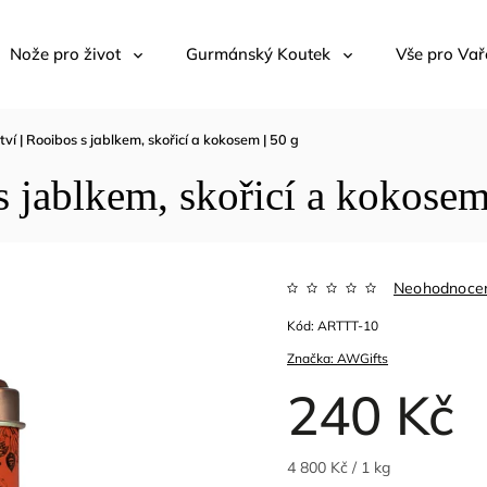
Nože pro život
Gurmánský Koutek
Vše pro Vař
tví | Rooibos s jablkem, skořicí a kokosem | 50 g
s jablkem, skořicí a kokosem
Neohodnoce
Kód:
ARTTT-10
Značka:
AWGifts
240 Kč
4 800 Kč / 1 kg