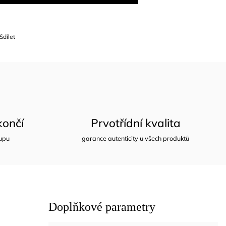
Sdílet
ončí
Prvotřídní kvalita
upu
garance autenticity u všech produktů
Doplňkové parametry