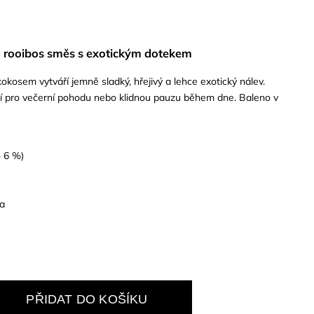
ivá rooibos směs s exotickým dotekem
kokosem vytváří jemně sladký, hřejivý a lehce exotický nálev.
lní pro večerní pohodu nebo klidnou pauzu během dne. Baleno v
+ 6 %)
ka
PŘIDAT DO KOŠÍKU