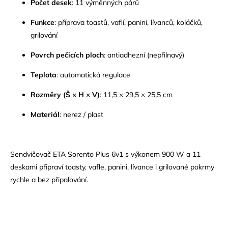
Počet desek
: 11 výměnných párů
Funkce
: příprava toastů, vaflí, panini, lívanců, koláčků,
grilování
Povrch pečicích ploch
: antiadhezní (nepřilnavý)
Teplota
: automatická regulace
Rozměry (Š × H × V)
: 11,5 × 29,5 × 25,5 cm
Materiál
: nerez / plast
Sendvičovač ETA Sorento Plus 6v1 s výkonem 900 W a 11
deskami připraví toasty, vafle, panini, lívance i grilované pokrmy
rychle a bez připalování.