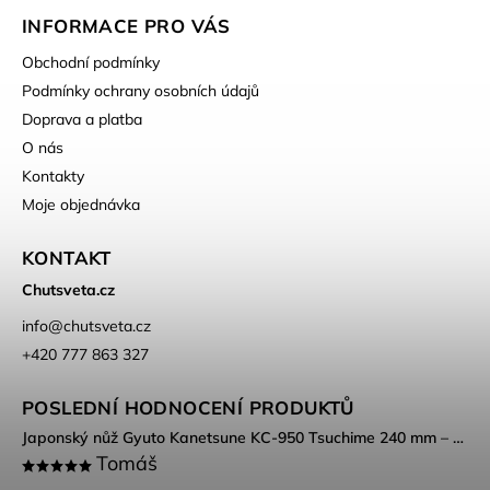
INFORMACE PRO VÁS
Obchodní podmínky
Podmínky ochrany osobních údajů
Doprava a platba
O nás
Kontakty
Moje objednávka
KONTAKT
Chutsveta.cz
info
@
chutsveta.cz
+420 777 863 327
POSLEDNÍ HODNOCENÍ PRODUKTŮ
Japonský nůž Gyuto Kanetsune KC-950 Tsuchime 240 mm – DSR-1K6 ocel, Tsuchime povrch
Tomáš