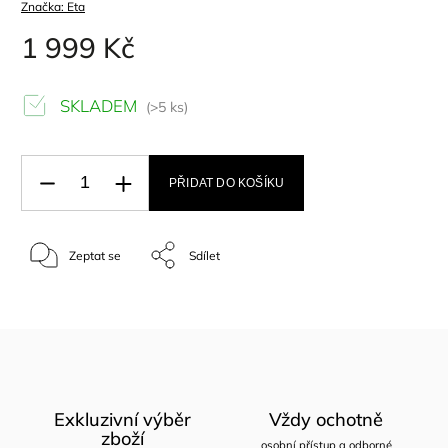
Značka:
Eta
1 999 Kč
SKLADEM
(>5 ks)
PŘIDAT DO KOŠÍKU
Zeptat se
Sdílet
Exkluzivní výběr
Vždy ochotně
zboží
osobní přístup a odborné