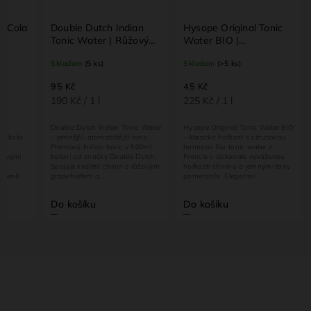
a Cola
Double Dutch Indian
Hysope Original Tonic
Tonic Water | Růžový
Water BIO |
ctivých
grep & jalovec | 500 ml
Francouzský bio tonic |
Skladem
(5 ks)
Skladem
(>5 ks)
200 ml
95 Kč
45 Kč
190 Kč / 1 l
225 Kč / 1 l
Double Dutch Indian Tonic Water
Hysope Original Tonic Water BIO
ní kola
– jemnější, aromatičtější tonic
– klasická hořkost s citrusovou
s
Prémiový Indian tonic v 500ml
harmonií Bio tonic water z
tivými
balení od značky Double Dutch.
Francie s dokonale vyváženou
ná
Spojuje kvalitní chinin s růžovým
hořkostí chininu a jemnými tóny
V ceně
grapefruitem a...
pomeranče. Elegantní...
Do košíku
Do košíku