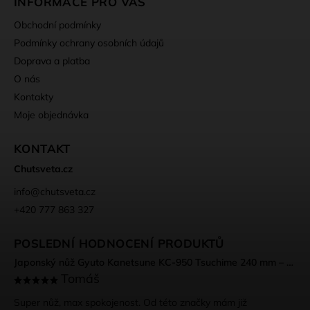
INFORMACE PRO VÁS
Obchodní podmínky
Podmínky ochrany osobních údajů
Doprava a platba
O nás
Kontakty
Moje objednávka
KONTAKT
Chutsveta.cz
info
@
chutsveta.cz
+420 777 863 327
POSLEDNÍ HODNOCENÍ PRODUKTŮ
Japonský nůž Gyuto Kanetsune KC-950 Tsuchime 240 mm – DSR-1K6 ocel, Tsuchime povrch
Tomáš
Super nůž, max spokojenost. Od této značky mám již