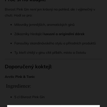
Bivrost Pink Gin není jen krásný na pohled, ale i výjimečný v
chuti. Hodí se pro:
Milovníky jemnějších, aromatických ginů
Zákazníky hledající
luxusní a originální dárek
Fanoušky skandinávského stylu a přírodních produktů
Ty, kteří chtějí v ginu cítit příběh, místo a čistotu
Doporučený koktejl:
Arctic Pink & Tonic
Ingredience:
5 cl Bivrost Pink Gin
10–15 cl kvalitního toniku (např. Fever-Tree Elderflower