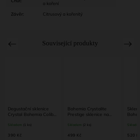
Chuť
:
a koření
Závěr
:
Citrusový a kořenitý
Související produkty
Previous
Next
gustační sklenice
Bohemia Crystalite
Sklenice na
ystal Bohemia Colibri
Prestige sklenice na
Bohemia Pre
85 ml – křišťálové sklo
brandy 2 ks
6×210 ml – k
ladem
(1 ks)
Skladem
(2 ks)
Skladem
(1 ks)
 rum a pálenku
sklo
0 Kč
499 Kč
520 Kč