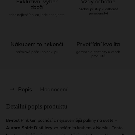
Exkluzivní výběr
Vždy ochotně
zboží
osobní přístup a odborné
poradenství
toho nejlepšího, co jinde nenajdete
Nákupem to nekončí
Prvotřídní kvalita
prémiová péče i po nákupu
garance autenticity u všech
produktů
Popis
Hodnocení
Detailní popis produktu
Bivrost Pink Gin pochází z nejsevernější palírny na světě –
Aurora Spirit Distillery
za polárním kruhem v Norsku. Tento