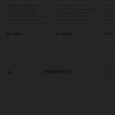
gantní degustační sklenice
Luxusní sada 2 sklenic na
Sada 6 sklenic 
stal Bohemia Colibri o
brandy Bohemia Prestige (objem
Bohemia Prestige
emu 85 ml jsou ideální na
530 ml) je ideální volbou pro
vyniká elegantním
, pálenku, likéry nebo grappu.
milovníky jemných destilátů.
moderním design
adě 6 kusů, vyrobeny z
Elegantně zaoblený tvar s
kvalitního českéh
olovnatého českého křišťálu
nožkou skvěle rozvíjí vůni a
skla, ideální pro...
chuť...
 košíku
Do košíku
Do košíku
Podobné (3)
Previous
Next