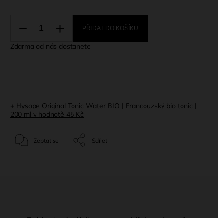
PŘIDAT DO KOŠÍKU
Zdarma od nás dostanete
+ Hysope Original Tonic Water BIO | Francouzský bio tonic |
200 ml
v hodnotě 45 Kč
Zeptat se
Sdílet