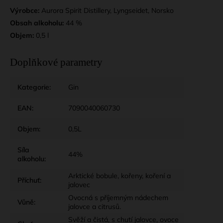
Výrobce:
Aurora Spirit Distillery, Lyngseidet, Norsko
Obsah alkoholu:
44 %
Objem:
0,5 l
Doplňkové parametry
Kategorie
:
Gin
EAN
:
7090040060730
Objem
:
0,5L
Síla
44%
alkoholu
:
Arktické bobule, kořeny, koření a
Příchuť
:
jalovec
Ovocná s příjemným nádechem
Vůně
:
jalovce a citrusů.
Svěží a čistá, s chutí jalovce, ovoce