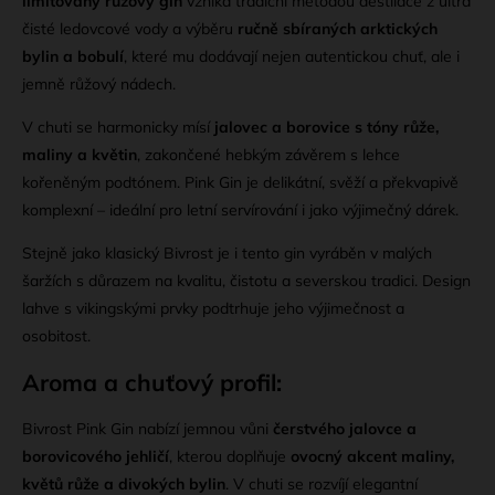
limitovaný růžový gin
vzniká tradiční metodou destilace z ultra
čisté ledovcové vody a výběru
ručně sbíraných arktických
bylin a bobulí
, které mu dodávají nejen autentickou chuť, ale i
jemně růžový nádech.
V chuti se harmonicky mísí
jalovec a borovice s tóny růže,
maliny a květin
, zakončené hebkým závěrem s lehce
kořeněným podtónem. Pink Gin je delikátní, svěží a překvapivě
komplexní – ideální pro letní servírování i jako výjimečný dárek.
Stejně jako klasický Bivrost je i tento gin vyráběn v malých
šaržích s důrazem na kvalitu, čistotu a severskou tradici. Design
lahve s vikingskými prvky podtrhuje jeho výjimečnost a
osobitost.
Aroma a chuťový profil:
Bivrost Pink Gin nabízí jemnou vůni
čerstvého jalovce a
borovicového jehličí
, kterou doplňuje
ovocný akcent maliny,
květů růže a divokých bylin
. V chuti se rozvíjí elegantní