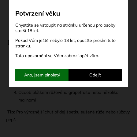
nebo Indian Tonic)
Potvrzení věku
Plátek grapefruitu nebo pár mražených malin
Chystáte se vstoupit na stránku určenou pro osoby
Led
starší 18 let.
Pokud Vám ještě nebylo 18 let, opusťte prosím tuto
Postup:
stránku.
Toto upozornění se Vám zobrazí opět zítra.
Do vysoké sklenice vlož několik kostek ledu
Nalij Pink Gin a zalij tonikem
Ano, jsem plnoletý
Odejít
Lehce promíchej barspoonem
Ozdob plátkem růžového grapefruitu nebo několika
malinami
Tip
: Pro výraznější chuť přidej špetku sušené růže nebo růžový
pepř.