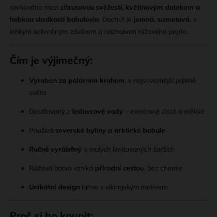
rovnováha mezi
citrusovou svěžestí, květinovým dotekem a
hebkou sladkostí bobulovin
. Dochuť je
jemná, sametová
, s
lehkým kořeněným závěrem a náznakem růžového pepře.
Čím je výjimečný:
Vyroben za polárním kruhem
, v nejsevernější palírně
světa
Destilovaný z
ledovcové vody
– extrémně čisté a měkké
Používá
severské byliny a arktické bobule
Ručně vyráběný
v malých limitovaných šaržích
Růžová barva vzniká
přírodní cestou
, bez chemie
Unikátní design
lahve s vikingským motivem
Proč si ho koupit: