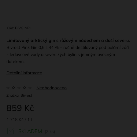
Kód:
BIVGINPI
Limitovaný arktický gin s růžovým nádechem a duší severu.
Bivrost Pink Gin 0,5 l, 44 % – ručně destilovaný pod polární září
z ledovcové vody a severských bylin s jemným ovocným
dotekem.
Detailní informace
Neohodnoceno
Značka:
Bivrost
859 Kč
1 718 Kč / 1 l
SKLADEM
(2 ks)