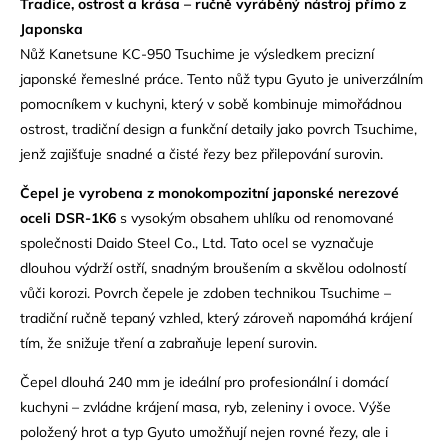
Tradice, ostrost a krása – ručně vyráběný nástroj přímo z
Japonska
Nůž Kanetsune KC-950 Tsuchime je výsledkem precizní
japonské řemeslné práce. Tento nůž typu Gyuto je univerzálním
pomocníkem v kuchyni, který v sobě kombinuje mimořádnou
ostrost, tradiční design a funkční detaily jako povrch Tsuchime,
jenž zajišťuje snadné a čisté řezy bez přilepování surovin.
Čepel je vyrobena z monokompozitní japonské nerezové
oceli DSR-1K6
s vysokým obsahem uhlíku od renomované
společnosti Daido Steel Co., Ltd. Tato ocel se vyznačuje
dlouhou výdrží ostří, snadným broušením a skvělou odolností
vůči korozi. Povrch čepele je zdoben technikou Tsuchime –
tradiční ručně tepaný vzhled, který zároveň napomáhá krájení
tím, že snižuje tření a zabraňuje lepení surovin.
Čepel dlouhá 240 mm je ideální pro profesionální i domácí
kuchyni – zvládne krájení masa, ryb, zeleniny i ovoce. Výše
položený hrot a typ Gyuto umožňují nejen rovné řezy, ale i