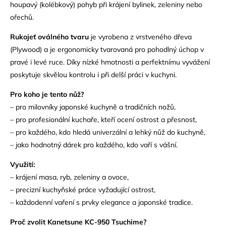
houpavý (kolébkový) pohyb při krájení bylinek, zeleniny nebo
ořechů.
Rukojeť oválného tvaru
je vyrobena z vrstveného dřeva
(Plywood) a je ergonomicky tvarovaná pro pohodlný úchop v
pravé i levé ruce. Díky nízké hmotnosti a perfektnímu vyvážení
poskytuje skvělou kontrolu i při delší práci v kuchyni.
Pro koho je tento nůž?
– pro milovníky japonské kuchyně a tradičních nožů,
– pro profesionální kuchaře, kteří ocení ostrost a přesnost,
– pro každého, kdo hledá univerzální a lehký nůž do kuchyně,
– jako hodnotný dárek pro každého, kdo vaří s vášní.
Využití:
– krájení masa, ryb, zeleniny a ovoce,
– precizní kuchyňské práce vyžadující ostrost,
– každodenní vaření s prvky elegance a japonské tradice.
Proč zvolit Kanetsune KC-950 Tsuchime?