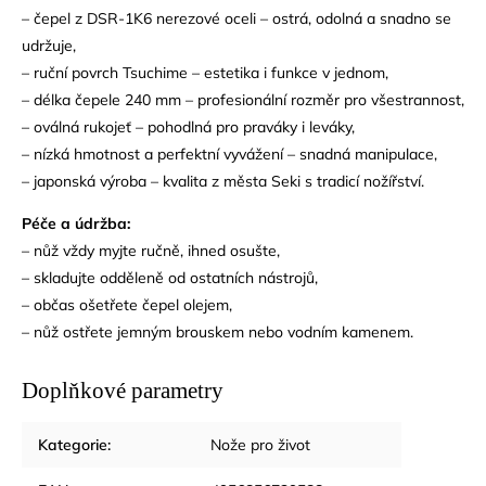
– čepel z DSR-1K6 nerezové oceli – ostrá, odolná a snadno se
udržuje,
– ruční povrch Tsuchime – estetika i funkce v jednom,
– délka čepele 240 mm – profesionální rozměr pro všestrannost,
– oválná rukojeť – pohodlná pro praváky i leváky,
– nízká hmotnost a perfektní vyvážení – snadná manipulace,
– japonská výroba – kvalita z města Seki s tradicí nožířství.
Péče a údržba:
– nůž vždy myjte ručně, ihned osušte,
– skladujte odděleně od ostatních nástrojů,
– občas ošetřete čepel olejem,
– nůž ostřete jemným brouskem nebo vodním kamenem.
Doplňkové parametry
Kategorie
:
Nože pro život