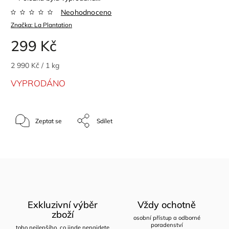
Neohodnoceno
Značka:
La Plantation
299 Kč
2 990 Kč / 1 kg
VYPRODÁNO
Zeptat se
Sdílet
Exkluzivní výběr
Vždy ochotně
zboží
osobní přístup a odborné
poradenství
toho nejlepšího, co jinde nenajdete