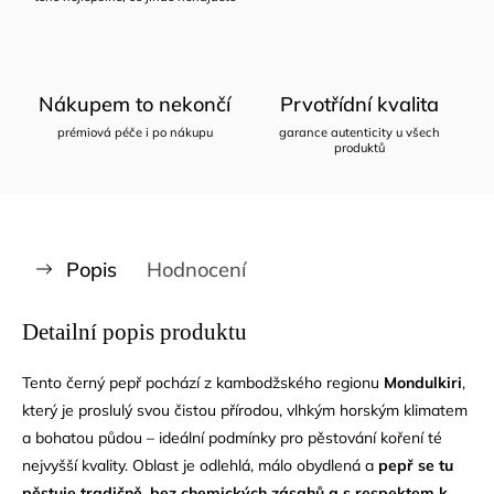
Nákupem to nekončí
Prvotřídní kvalita
prémiová péče i po nákupu
garance autenticity u všech
produktů
Popis
Hodnocení
Detailní popis produktu
Tento černý pepř pochází z kambodžského regionu
Mondulkiri
,
který je proslulý svou čistou přírodou, vlhkým horským klimatem
a bohatou půdou – ideální podmínky pro pěstování koření té
nejvyšší kvality. Oblast je odlehlá, málo obydlená a
pepř se tu
pěstuje tradičně, bez chemických zásahů a s respektem k