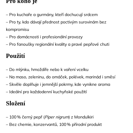
Pro koho je
– Pro kuchaře a gurmány, kteří dochucují srdcem
– Pro ty, kdo dávají přednost poctivým surovinám bez
kompromisu
– Pro domácnosti i profesionální provozy
– Pro fanoušky regionální kvality a pravé pepřové chuti
Použití
– Do mlýnku, hmoždíře nebo k vaření vcelku
– Na maso, zeleninu, do omáček, polévek, marinád i směsí
– Skvěle doplňuje i jemnější pokrmy, kde vynikne aroma
– Ideální pro každodenní kuchyňské použití
Složení
– 100 % černý pepř (
Piper nigrum
) z Mondulkiri
– Bez chemie, konzervantů, 100 % přírodní produkt