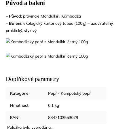
Původ a balení
–
Původ:
provincie Mondulkiri, Kambodža
–
Balení:
ekologický kartonový tubus (100 g) – uzavíratelný,
praktický, stylový
Doplňkové parametry
Kategorie
:
Pepř - Kampotský pepř
Hmotnost
:
0.1 kg
EAN
:
8847103553079
Položka byla vyprodána…