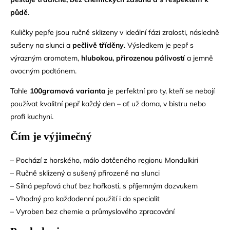
půdě
.
Kuličky pepře jsou ručně sklizeny v ideální fázi zralosti, následně
sušeny na slunci a
pečlivě tříděny
. Výsledkem je pepř s
výrazným aromatem,
hlubokou, přirozenou pálivostí
a jemně
ovocným podtónem.
Tahle
100gramová varianta
je perfektní pro ty, kteří se nebojí
používat kvalitní pepř každý den – ať už doma, v bistru nebo
profi kuchyni.
Čím je výjimečný
– Pochází z horského, málo dotčeného regionu Mondulkiri
– Ručně sklizený a sušený přirozeně na slunci
– Silná pepřová chuť bez hořkosti, s příjemným dozvukem
– Vhodný pro každodenní použití i do specialit
– Vyroben bez chemie a průmyslového zpracování