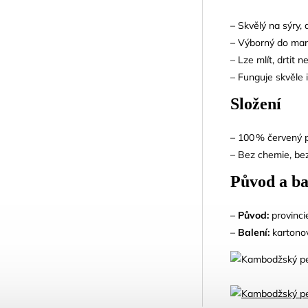
– Skvělý na sýry,
– Výborný do mar
– Lze mlít, drtit n
– Funguje skvěle i
Složení
– 100 % červený p
– Bez chemie, bez
Původ a ba
–
Původ:
provinci
–
Balení:
kartonov