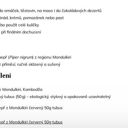
 do omáček, těstovin, na maso i do čokoládových dezertů
inád, krémů, pomazánek nebo past
ebo použít celé kuličky
 při finálním dochucení
epř (
Piper nigrum
) z regionu Mondulkiri
 příměsí, ručně sklizený a sušený
lení
e Mondulkiri, Kambodža
ý tubus (50 g) – ekologický, stylový a opakovaně uzavíratelný