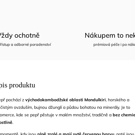
Vždy ochotně
Nákupem to nek
řístup a odborné poradenství
prémiová péče i po nák
pis produktu
epř pochází z
východokambodžské oblasti Mondulkiri
, horského a
 čistým ovzduším, bujnou džunglí a půdou bohatou na minerály. Je to
komerce, kde se pepř pěstuje v malém množství, tradičně a
bez chemie
ostlině
.
v momentě, kdy jsou
plně zralé a mají sytě červenou barvu
, poté jsou