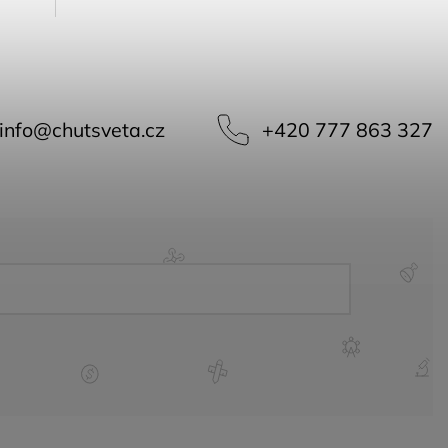
info
@
chutsveta.cz
+420 777 863 327