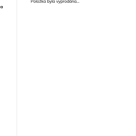
Položka byla vyprodána…
ma