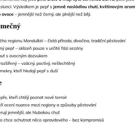
slunci. Výsledkem je pepř s
jemně nasládlou chutí, květinovým aro
o ovoce
– jemnější než černý, ale plnější než bílý.
jimečný
ho regionu Mondulkiri – čistá příroda, divočina, tradiční pěstování
ný pepř – sklizeň pouze v určité fázi sezóny
chuť s ovocným dozvukem
ozšířený – vzácný, poctivý, nešlechtěný
šmekry, kteří hledají pepř s duší
e
pře, kteří chtějí poznat nové terroir
eří ocení nuance mezi regiony a způsoby pěstování
erují jemnější, ale hlubokou chuť
do chce ochutnat něco opravdového – bez kompromisů