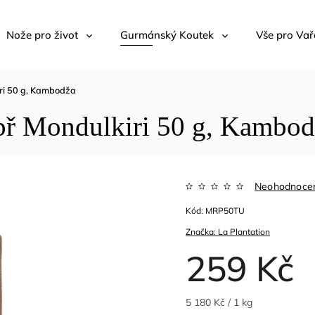
Nože pro život
Gurmánský Koutek
Vše pro Vař
iri 50 g, Kambodža
epř Mondulkiri 50 g, Kambo
Neohodnoce
Kód:
MRP50TU
Značka:
La Plantation
259 Kč
5 180 Kč / 1 kg