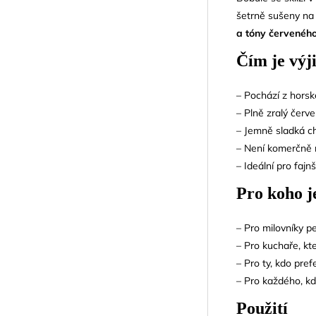
šetrně sušeny na 
a tóny červenéh
Čím je vý
– Pochází z horské
– Plně zralý červe
– Jemně sladká 
– Není komerčně r
– Ideální pro fajn
Pro koho j
– Pro milovníky pe
– Pro kuchaře, kt
– Pro ty, kdo pref
– Pro každého, k
Použití