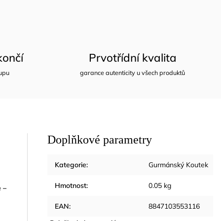
ončí
Prvotřídní kvalita
upu
garance autenticity u všech produktů
Doplňkové parametry
Kategorie
:
Gurmánský Koutek
Hmotnost
:
0.05 kg
 –
EAN
:
8847103553116