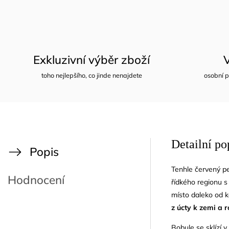
Exkluzivní výběr zboží
toho nejlepšího, co jinde nenajdete
osobní p
Detailní po
Popis
Tenhle červený p
Hodnocení
řídkého regionu s
místo daleko od 
z úcty k zemi a r
Bobule se sklízí 