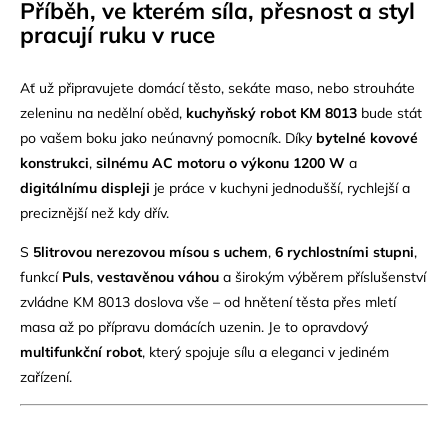
Příběh, ve kterém síla, přesnost a styl
pracují ruku v ruce
Ať už připravujete domácí těsto, sekáte maso, nebo strouháte
zeleninu na nedělní oběd,
kuchyňský robot KM 8013
bude stát
po vašem boku jako neúnavný pomocník. Díky
bytelné kovové
konstrukci
,
silnému AC motoru o výkonu 1200 W
a
digitálnímu displeji
je práce v kuchyni jednodušší, rychlejší a
preciznější než kdy dřív.
S
5litrovou nerezovou mísou s uchem
,
6 rychlostními stupni
,
funkcí
Puls
,
vestavěnou váhou
a širokým výběrem příslušenství
zvládne KM 8013 doslova vše – od hnětení těsta přes mletí
masa až po přípravu domácích uzenin. Je to opravdový
multifunkční robot
, který spojuje sílu a eleganci v jediném
zařízení.