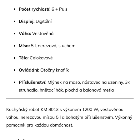
Počet rychlostí:
6 + Puls
Displej:
Digitální
Váha:
Vestavěná
Mísa:
5 l, nerezová, s uchem
Tělo:
Celokovové
Ovládání:
Otočný knoflík
Příslušenství:
Mlýnek na maso, nástavec na uzeniny, 3×
struhadlo, hnětací hák, plochá a balonová metla
Kuchyňský robot KM 8013 s výkonem 1200 W, vestavěnou
váhou, nerezovou mísou 5 l a bohatým příslušenstvím. Výkonný
pomocník pro každou domácnost.