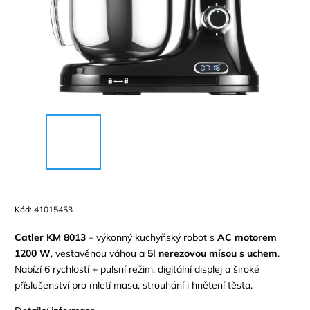
Kód:
41015453
Catler KM 8013
– výkonný kuchyňský robot s
AC motorem
1200 W
, vestavěnou váhou a
5l nerezovou mísou s uchem
.
Nabízí 6 rychlostí + pulsní režim, digitální displej a široké
příslušenství pro mletí masa, strouhání i hnětení těsta.