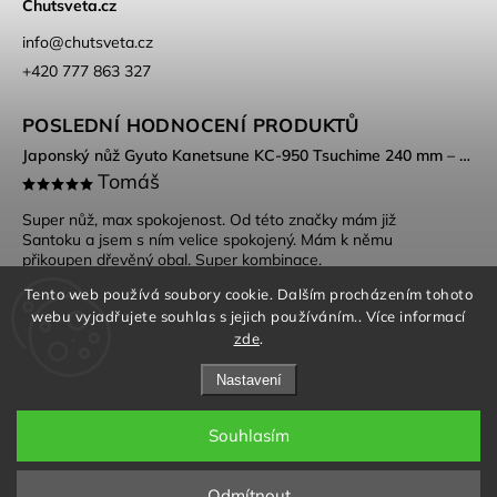
Chutsveta.cz
info
@
chutsveta.cz
+420 777 863 327
POSLEDNÍ HODNOCENÍ PRODUKTŮ
Japonský nůž Gyuto Kanetsune KC-950 Tsuchime 240 mm – DSR-1K6 ocel, Tsuchime povrch
Tomáš
Super nůž, max spokojenost. Od této značky mám již
Santoku a jsem s ním velice spokojený. Mám k němu
přikoupen dřevěný obal. Super kombinace.
Tento web používá soubory cookie. Dalším procházením tohoto
webu vyjadřujete souhlas s jejich používáním.. Více informací
zde
.
Nastavení
Souhlasím
Obchodní podmínky
|
Ochrana osobních údajů
Copyright 2026
Chutsveta.cz
. Všechna práva vyhrazena.
Odmítnout