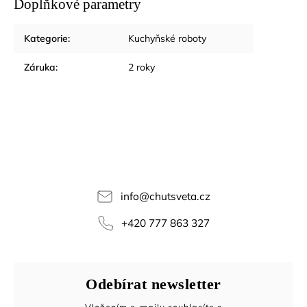
Doplňkové parametry
Kategorie
:
Kuchyňské roboty
Záruka
:
2 roky
info
@
chutsveta.cz
+420 777 863 327
Odebírat newsletter
Vložením e-mailu souhlasíte s