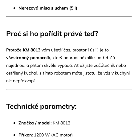
Nerezová mísa s uchem (5 l)
Proč si ho pořídit právě teď?
Protože
KM 8013
vám ušetří čas, prostor i úsilí. Je to
všestranný pomocník
, který nahradí několik spotřebičů
najednou, a přitom skvěle vypadá. Ať už jste začátečník nebo
ostřílený kuchař, s tímto robotem máte jistotu, že vás v kuchyni
nic nepřekvapí.
Technické parametry:
Značka / model:
KM 8013
Příkon:
1200 W (AC motor)