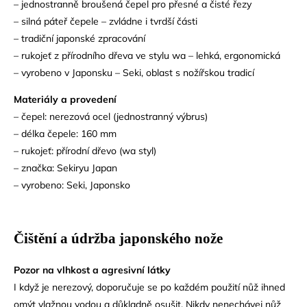
– jednostranně broušená čepel pro přesné a čisté řezy
– silná páteř čepele – zvládne i tvrdší části
– tradiční japonské zpracování
– rukojeť z přírodního dřeva ve stylu wa – lehká, ergonomická
– vyrobeno v Japonsku – Seki, oblast s nožířskou tradicí
Materiály a provedení
– čepel: nerezová ocel (jednostranný výbrus)
– délka čepele: 160 mm
– rukojeť: přírodní dřevo (wa styl)
– značka: Sekiryu Japan
– vyrobeno: Seki, Japonsko
Čištění a údržba japonského nože
Pozor na vlhkost a agresivní látky
I když je nerezový, doporučuje se po každém použití nůž ihned
omýt vlažnou vodou a důkladně osušit. Nikdy nenechávej nůž