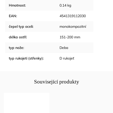
Hmotnost
:
0.14 kg
EAN
:
4541319112030
čepel typ oceli
:
monokompozitní
délka ostří
:
151-200 mm
typ nože
:
Deba
typ rukojeti (střenky)
:
D rukojeť
Související produkty