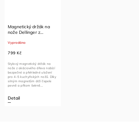
Magnetický držák na
nože Dellinger z
akáciového dřeva
Vyprodáno
799 Kč
Stylový magnetický držák na
nože z akáciového dřeva nabízí
bezpečné a přehledné uložení
pro 4–5 kuchyňských nožů. Díky
silným magnetům drží čepele
pevně a přitom šetrně....
Detail