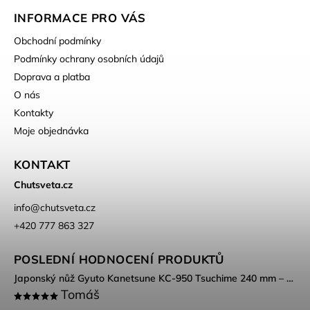
INFORMACE PRO VÁS
Obchodní podmínky
Podmínky ochrany osobních údajů
Doprava a platba
O nás
Kontakty
Moje objednávka
KONTAKT
Chutsveta.cz
info
@
chutsveta.cz
+420 777 863 327
POSLEDNÍ HODNOCENÍ PRODUKTŮ
Japonský nůž Gyuto Kanetsune KC-950 Tsuchime 240 mm – DSR-1K6 ocel, Tsuchime povrch
Tomáš