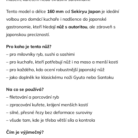
Tento model o délce
160 mm
od
Sekiryu Japan
je ideální
volbou pro domácí kuchaře i nadšence do japonské
gastronomie, kteří hledají
nůž s autoritou
, ale zároveň s
japonskou precizností.
Pro koho je tento nůž?
– pro milovníky ryb, sushi a sashimi
– pro kuchaře, kteří potřebují nůž i na maso a menší kosti
– pro každého, kdo ocení robustnější japonský nůž
– jako doplněk ke klasickému noži Gyuto nebo Santoku
Na co se používá?
– filetování a porcování ryb
– zpracování kuřete, krájení menších kostí
– silné, přesné řezy bez deformace suroviny
– všude tam, kde je třeba větší síla a kontrola
Čím je výjimečný?