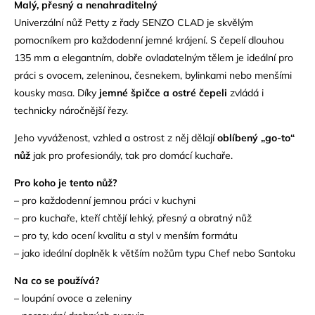
Malý, přesný a nenahraditelný
Univerzální nůž Petty z řady SENZO CLAD je skvělým
pomocníkem pro každodenní jemné krájení. S čepelí dlouhou
135 mm a elegantním, dobře ovladatelným tělem je ideální pro
práci s ovocem, zeleninou, česnekem, bylinkami nebo menšími
kousky masa. Díky
jemné špičce a ostré čepeli
zvládá i
technicky náročnější řezy.
Jeho vyváženost, vzhled a ostrost z něj dělají
oblíbený „go-to“
nůž
jak pro profesionály, tak pro domácí kuchaře.
Pro koho je tento nůž?
– pro každodenní jemnou práci v kuchyni
– pro kuchaře, kteří chtějí lehký, přesný a obratný nůž
– pro ty, kdo ocení kvalitu a styl v menším formátu
– jako ideální doplněk k větším nožům typu Chef nebo Santoku
Na co se používá?
– loupání ovoce a zeleniny