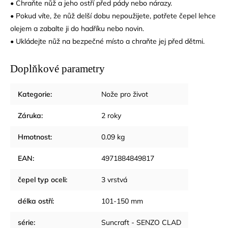
• Chraňte nůž a jeho ostří před pády nebo nárazy.
• Pokud víte, že nůž delší dobu nepoužijete, potřete čepel lehce
olejem a zabalte ji do hadříku nebo novin.
• Ukládejte nůž na bezpečné místo a chraňte jej před dětmi.
Doplňkové parametry
Kategorie
:
Nože pro život
Záruka
:
2 roky
Hmotnost
:
0.09 kg
EAN
:
4971884849817
čepel typ oceli
:
3 vrstvá
délka ostří
:
101-150 mm
série
:
Suncraft - SENZO CLAD