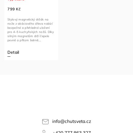
799 Kč
Stylový magnetický držák na
nože z akáciového dřeva nabízí
bezpečné a přehledné uložení
pro 4–5 kuchyňských nožů. Díky
silným magnetům drží čepele
pevně a přitom šetrně....
Detail
info
@
chutsveta.cz
+420 777 863 327