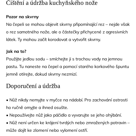
Čištění a údržba kuchyňského nože
Pozor na skvrny
Na čepeli se mohou objevit skvrny připomínající rez – nejde však
o rez samotného nože, ale o částečky přichycené z agresivních
látek. Ty mohou začít korodovat a vytvořit skvrny.
Jak na to?
Použijte jedlou sodu – smíchejte ji s trochou vody na jemnou
pastu. Tu naneste na čepel a pomocí starého korkového špuntu
jemně otírejte, dokud skvrny nezmizí.
Doporučení a údržba
• Nůž nikdy nemyjte v myčce na nádobí. Pro zachování ostrosti
ho ručně omyjte a ihned osušte.
• Nepoužívejte nůž jako páčidlo a vyvarujte se jeho ohýbání.
• Nůž není určen ke krájení tvrdých nebo zmražených potravin –
může dojít ke zlomení nebo vylomení ostří.