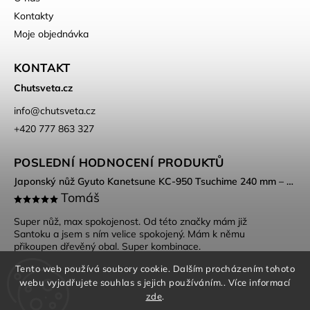
Kontakty
Moje objednávka
KONTAKT
Chutsveta.cz
info
@
chutsveta.cz
+420 777 863 327
POSLEDNÍ HODNOCENÍ PRODUKTŮ
Japonský nůž Gyuto Kanetsune KC-950 Tsuchime 240 mm – DSR-1K6 ocel, Tsuchime povrch
Tomáš
Super nůž, max spokojenost. Od této značky mám již
Santoku a jsem s ním velice spokojený. Mám k němu
přikoupen dřevěný obal. Super kombinace.
Tento web používá soubory cookie. Dalším procházením tohoto
webu vyjadřujete souhlas s jejich používáním.. Více informací
zde
.