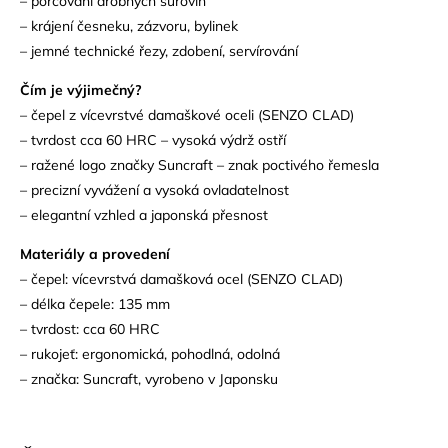
– porcování drobných surovin
– krájení česneku, zázvoru, bylinek
– jemné technické řezy, zdobení, servírování
Čím je výjimečný?
– čepel z vícevrstvé damaškové oceli (SENZO CLAD)
– tvrdost cca 60 HRC – vysoká výdrž ostří
– ražené logo značky Suncraft – znak poctivého řemesla
– precizní vyvážení a vysoká ovladatelnost
– elegantní vzhled a japonská přesnost
Materiály a provedení
– čepel: vícevrstvá damašková ocel (SENZO CLAD)
– délka čepele: 135 mm
– tvrdost: cca 60 HRC
– rukojeť: ergonomická, pohodlná, odolná
– značka: Suncraft, vyrobeno v Japonsku