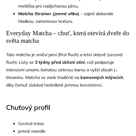
metlička pro nadýchanou pěnu.
Matcha Strainer (jemné sítko)
– zajistí dokonale
hladkou, sametovou texturu.
Everyday Matcha – chuť, která otevírá dveře do
světa matcha
Tato matcha je směsí jarní (first flush) a letní sklizně (second
flush). Listy se
3 týdny před sklizní stíní
, což podporuje
intenzivní umami, bohatou zelenou barvu a vyšší obsah L-
theaninu. Matcha se mele tradičně na
kamenných mlýncích
,
díky čemuž získává hedvábně jemnou konzistenci.
Chuťový profil
čerstvá tráva
jemné mandle