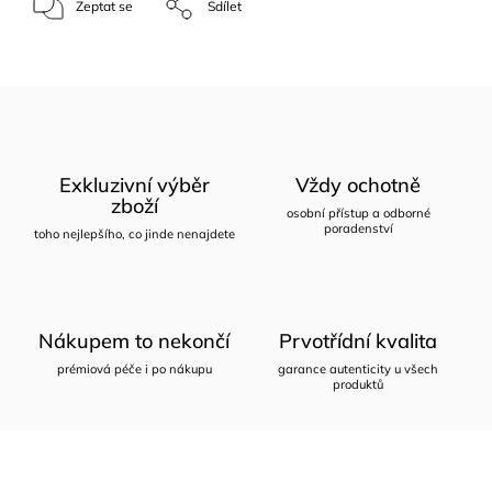
Zeptat se
Sdílet
Exkluzivní výběr
Vždy ochotně
zboží
osobní přístup a odborné
poradenství
toho nejlepšího, co jinde nenajdete
Nákupem to nekončí
Prvotřídní kvalita
prémiová péče i po nákupu
garance autenticity u všech
produktů