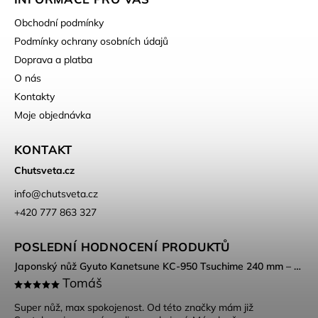
Obchodní podmínky
Podmínky ochrany osobních údajů
Doprava a platba
O nás
Kontakty
Moje objednávka
KONTAKT
Chutsveta.cz
info
@
chutsveta.cz
+420 777 863 327
POSLEDNÍ HODNOCENÍ PRODUKTŮ
Japonský nůž Gyuto Kanetsune KC-950 Tsuchime 240 mm – DSR-1K6 ocel, Tsuchime povrch
Tomáš
Super nůž, max spokojenost. Od této značky mám již