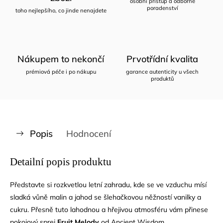
osobní přístup a odborné
poradenství
toho nejlepšího, co jinde nenajdete
Nákupem to nekončí
Prvotřídní kvalita
prémiová péče i po nákupu
garance autenticity u všech
produktů
Popis
Hodnocení
Detailní popis produktu
Představte si rozkvetlou letní zahradu, kde se ve vzduchu mísí
sladká vůně malin a jahod se šlehačkovou něžností vanilky a
cukru. Přesně tuto lahodnou a hřejivou atmosféru vám přinese
pokojový sprej
Fruit Melody
od Ancient Wisdom.