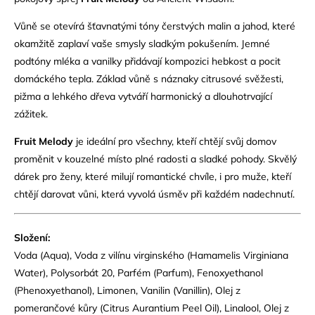
Vůně se otevírá šťavnatými tóny čerstvých malin a jahod, které
okamžitě zaplaví vaše smysly sladkým pokušením. Jemné
podtóny mléka a vanilky přidávají kompozici hebkost a pocit
domáckého tepla. Základ vůně s náznaky citrusové svěžesti,
pižma a lehkého dřeva vytváří harmonický a dlouhotrvající
zážitek.
Fruit Melody
je ideální pro všechny, kteří chtějí svůj domov
proměnit v kouzelné místo plné radosti a sladké pohody. Skvělý
dárek pro ženy, které milují romantické chvíle, i pro muže, kteří
chtějí darovat vůni, která vyvolá úsměv při každém nadechnutí.
Složení:
Voda (Aqua), Voda z vilínu virginského (Hamamelis Virginiana
Water), Polysorbát 20, Parfém (Parfum), Fenoxyethanol
(Phenoxyethanol), Limonen, Vanilin (Vanillin), Olej z
pomerančové kůry (Citrus Aurantium Peel Oil), Linalool, Olej z