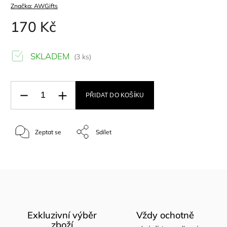
Značka:
AWGifts
170 Kč
SKLADEM
(3 ks)
PŘIDAT DO KOŠÍKU
Zeptat se
Sdílet
Exkluzivní výběr
Vždy ochotně
zboží