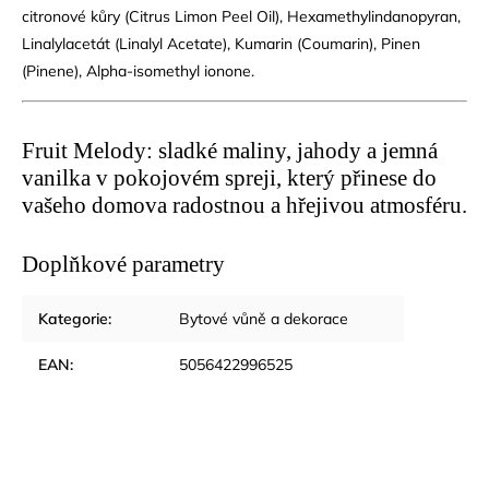
citronové kůry (Citrus Limon Peel Oil), Hexamethylindanopyran,
Linalylacetát (Linalyl Acetate), Kumarin (Coumarin), Pinen
(Pinene), Alpha-isomethyl ionone.
Fruit Melody: sladké maliny, jahody a jemná
vanilka v pokojovém spreji, který přinese do
vašeho domova radostnou a hřejivou atmosféru.
Doplňkové parametry
Kategorie
:
Bytové vůně a dekorace
EAN
:
5056422996525