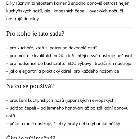
Díky různým zrnitostem kamenů snadno obnovíš ostrost nejen
kuchyňských nožů, ale i kapesních čepelí, loveckých nožů či
nástrojů do dílny.
Pro koho je tato sada?
– pro kuchaře, kteří si potrpí na dokonalé ostří
– pro majitele kvalitních nožů, kteří chtějí o své nástroje pečovat
– pro nadšence do bushcraftu, EDC výbavy i tradičních nástrojů
– jako elegantní a praktický dárek pro každého nožomilce
Na co se používá?
– broušení kuchyňských nožů (japonských i evropských)
– údržba čepelí – od jemného honování až po základní obnovu
ostří
– péče o malé nástroje, žiletky, hroty nebo rybářské háčky
Čím je výjimečná?