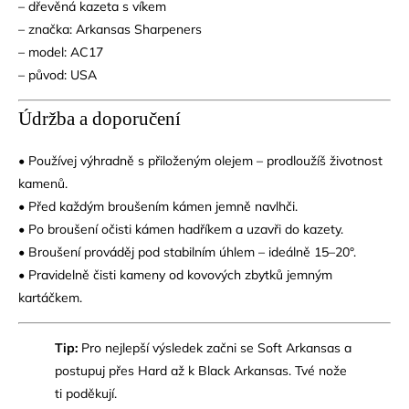
– dřevěná kazeta s víkem
– značka: Arkansas Sharpeners
– model: AC17
– původ: USA
Údržba a doporučení
• Používej výhradně s přiloženým olejem – prodloužíš životnost
kamenů.
• Před každým broušením kámen jemně navlhči.
• Po broušení očisti kámen hadříkem a uzavři do kazety.
• Broušení prováděj pod stabilním úhlem – ideálně 15–20°.
• Pravidelně čisti kameny od kovových zbytků jemným
kartáčkem.
Tip:
Pro nejlepší výsledek začni se Soft Arkansas a
postupuj přes Hard až k Black Arkansas. Tvé nože
ti poděkují.