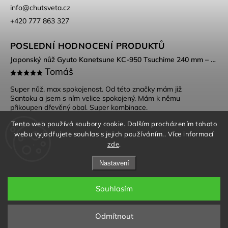
info
@
chutsveta.cz
+420 777 863 327
POSLEDNÍ HODNOCENÍ PRODUKTŮ
Japonský nůž Gyuto Kanetsune KC-950 Tsuchime 240 mm – DSR-1K6 ocel, Tsuchime povrch
Tomáš
Super nůž, max spokojenost. Od této značky mám již
Santoku a jsem s ním velice spokojený. Mám k němu
přikoupen dřevěný obal. Super kombinace.
Tento web používá soubory cookie. Dalším procházením tohoto
webu vyjadřujete souhlas s jejich používáním.. Více informací
zde
.
Nastavení
Souhlasím
Obchodní podmínky
|
Ochrana osobních údajů
Copyright 2026
Chutsveta.cz
. Všechna práva vyhrazena.
Odmítnout
Grafický návrh vytvořil a nakódoval
Shoptak.cz