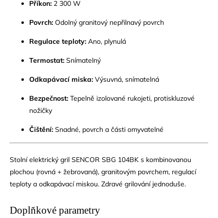
Příkon:
2 300 W
Povrch:
Odolný granitový nepřilnavý povrch
Regulace teploty:
Ano, plynulá
Termostat:
Snímatelný
Odkapávací miska:
Výsuvná, snímatelná
Bezpečnost:
Tepelně izolované rukojeti, protiskluzové
nožičky
Čištění:
Snadné, povrch a části omyvatelné
Stolní elektrický gril SENCOR SBG 104BK s kombinovanou
plochou (rovná + žebrovaná), granitovým povrchem, regulací
teploty a odkapávací miskou. Zdravé grilování jednoduše.
Doplňkové parametry