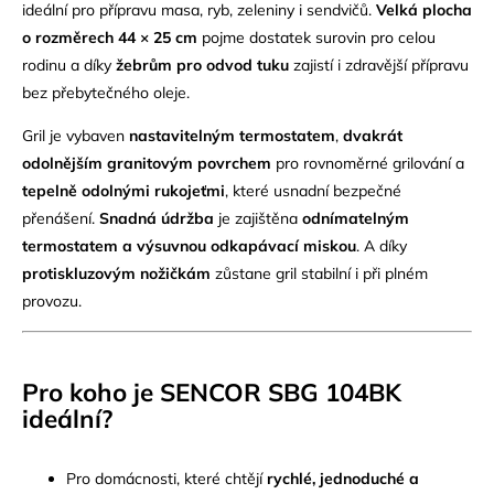
ideální pro přípravu masa, ryb, zeleniny i sendvičů.
Velká plocha
o rozměrech 44 × 25 cm
pojme dostatek surovin pro celou
rodinu a díky
žebrům pro odvod tuku
zajistí i zdravější přípravu
bez přebytečného oleje.
Gril je vybaven
nastavitelným termostatem
,
dvakrát
odolnějším granitovým povrchem
pro rovnoměrné grilování a
tepelně odolnými rukojeťmi
, které usnadní bezpečné
přenášení.
Snadná údržba
je zajištěna
odnímatelným
termostatem a výsuvnou odkapávací miskou
. A díky
protiskluzovým nožičkám
zůstane gril stabilní i při plném
provozu.
Pro koho je SENCOR SBG 104BK
ideální?
Pro domácnosti, které chtějí
rychlé, jednoduché a