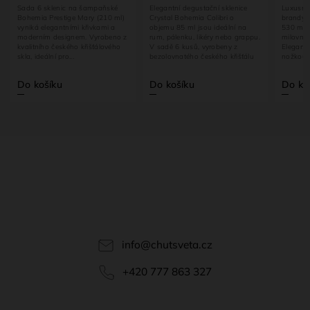
Sada 6 sklenic na šampaňské
Elegantní degustační sklenice
Luxusní 
Bohemia Prestige Mary (210 ml)
Crystal Bohemia Colibri o
brandy 
vyniká elegantními křivkami a
objemu 85 ml jsou ideální na
530 ml) 
moderním designem. Vyrobeno z
rum, pálenku, likéry nebo grappu.
milovník
kvalitního českého křišťálového
V sadě 6 kusů, vyrobeny z
Elegantn
skla, ideální pro...
bezolovnatého českého křišťálu
nožkou s
s...
chuť...
Do košíku
Do košíku
Do ko
info
@
chutsveta.cz
+420 777 863 327