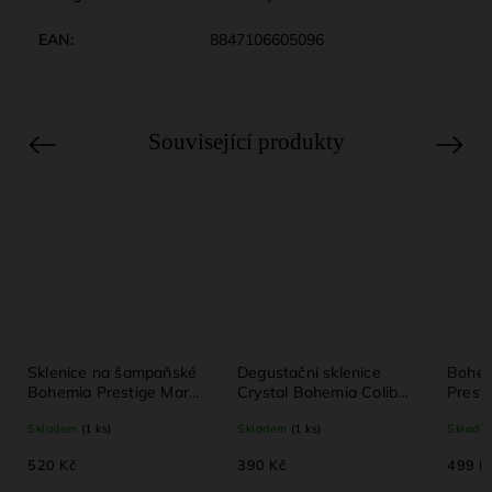
EAN
:
8847106605096
Související produkty
Previous
Next
Sklenice na šampaňské
Degustační sklenice
Bohem
Bohemia Prestige Mary
Crystal Bohemia Colibri
Presti
6×210 ml – křišťálové
6×85 ml – křišťálové sklo
brand
Skladem
(1 ks)
Skladem
(1 ks)
Sklade
sklo
na rum a pálenku
520 Kč
390 Kč
499 K