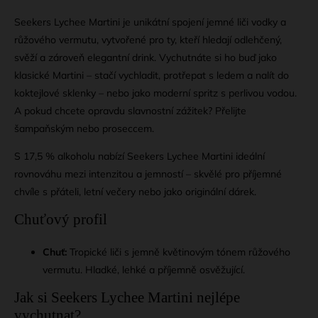
Seekers Lychee Martini je unikátní spojení jemné liči vodky a
růžového vermutu, vytvořené pro ty, kteří hledají odlehčený,
svěží a zároveň elegantní drink. Vychutnáte si ho buď jako
klasické Martini – stačí vychladit, protřepat s ledem a nalít do
koktejlové sklenky – nebo jako moderní spritz s perlivou vodou.
A pokud chcete opravdu slavnostní zážitek? Přelijte
šampaňským nebo proseccem.
S 17,5 % alkoholu nabízí Seekers Lychee Martini ideální
rovnováhu mezi intenzitou a jemností – skvělé pro příjemné
chvíle s přáteli, letní večery nebo jako originální dárek.
Chuťový profil
Chuť:
Tropické liči s jemně květinovým tónem růžového
vermutu. Hladké, lehké a příjemně osvěžující.
Jak si Seekers Lychee Martini nejlépe
vychutnat?