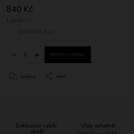
840 Kč
1 200 Kč / 1 l
SKLADEM
(1 ks)
PŘIDAT DO KOŠÍKU
Zeptat se
Sdílet
Exkluzivní výběr
Vždy ochotně
zboží
osobní přístup a odborné