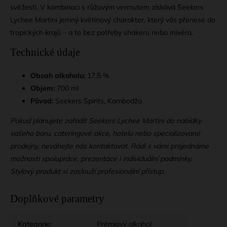
svěžesti. V kombinaci s růžovým vermutem získává Seekers
Lychee Martini jemný květinový charakter, který vás přenese do
tropických krajů – a to bez potřeby shakeru nebo mixéra.
Technické údaje
Obsah alkoholu:
17,5 %
Objem:
700 ml
Původ:
Seekers Spirits, Kambodža
Pokud plánujete zařadit Seekers Lychee Martini do nabídky
vašeho baru, cateringové akce, hotelu nebo specializované
prodejny, neváhejte nás kontaktovat. Rádi s vámi projednáme
možnosti spolupráce, prezentace i individuální podmínky.
Stylový produkt si zaslouží profesionální přístup.
Doplňkové parametry
Kategorie
:
Prémiový alkohol