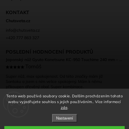
KONTAKT
Chutsveta.cz
info
@
chutsveta.cz
+420 777 863 327
POSLEDNÍ HODNOCENÍ PRODUKTŮ
Japonský nůž Gyuto Kanetsune KC-950 Tsuchime 240 mm – DSR-1K6 ocel, Tsuchime povrch
Tomáš
Super nůž, max spokojenost. Od této značky mám již
Santoku a jsem s ním velice spokojený. Mám k němu
přikoupen dřevěný obal. Super kombinace.
Tento web používá soubory cookie. Dalším procházením tohoto
webu vyjadřujete souhlas s jejich používáním.. Více informací
zde
.
Nastavení