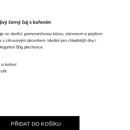
ivý černý čaj s kořením
je se skořicí, pomerančovou kůrou, zázvorem a pepřem.
k s citrusovým akcentem. Ideální pro chladnější dny i
elegantní 50g plechovce.
y a koření
ofil
PŘIDAT DO KOŠÍKU