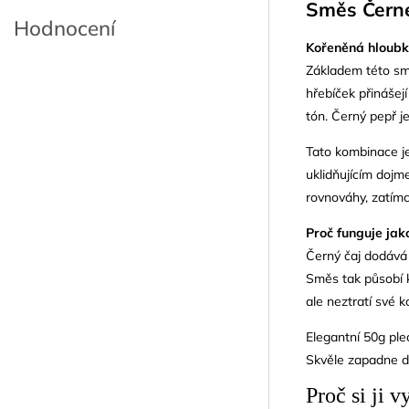
Směs Černé
Hodnocení
Kořeněná hloubk
Základem této směs
hřebíček přinášej
tón. Černý pepř j
Tato kombinace je
uklidňujícím dojm
rovnováhy, zatímc
Proč funguje jak
Černý čaj dodává e
Směs tak působí k
ale neztratí své 
Elegantní 50g ple
Skvěle zapadne do
Proč si ji v