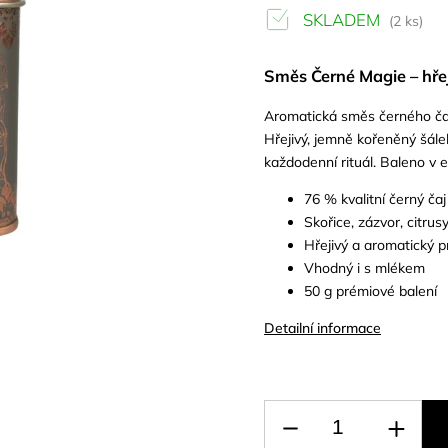
SKLADEM
(2 ks)
Směs Černé Magie – hřej
Aromatická směs černého ča
Hřejivý, jemně kořeněný šále
každodenní rituál. Baleno v 
76 % kvalitní černý čaj
Skořice, zázvor, citrus
Hřejivý a aromatický pr
Vhodný i s mlékem
50 g prémiové balení
Detailní informace