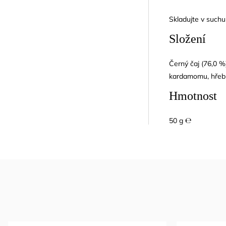
Skladujte v suchu
Složení
Černý čaj (76,0 %
kardamomu, hřebíč
Hmotnost
50 g ℮