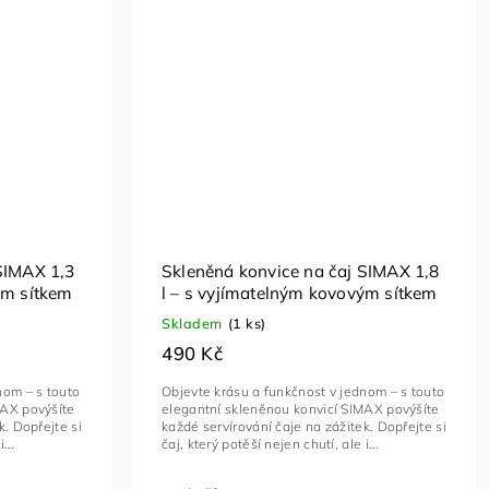
SIMAX 1,3
Skleněná konvice na čaj SIMAX 1,8
ým sítkem
l – s vyjímatelným kovovým sítkem
Skladem
(1 ks)
490 Kč
nom – s touto
Objevte krásu a funkčnost v jednom – s touto
MAX povýšíte
elegantní skleněnou konvicí SIMAX povýšíte
k. Dopřejte si
každé servírování čaje na zážitek. Dopřejte si
...
čaj, který potěší nejen chutí, ale i...