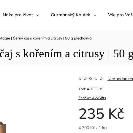
Nože pro život
Gurmánský Koutek
Vše pro Vař
agie | Černý čaj s kořením a citrusy | 50 g plechovka
aj s kořením a citrusy | 50 
Neohodnoce
Kód:
ARTTT-19
Značka:
AWGifts
235 Kč
4 700 Kč / 1 kg