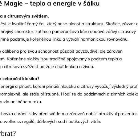
 Magie – teplo a energie v šálku
a s citrusovým světlem.
i je kvalitní černý čaj, který nese plnost a strukturu. Skořice, zázvor 
í hřejivý charakter, zatímco pomerančová kůra dodává zářivý citrusový
emně podtrhuje kořeněnou linku a vytváří harmonickou rovnováhu.
 oblíbená pro svou schopnost působit povzbudivě, ale zároveň
em. Kořeněné složky jsou tradičně spojovány s pocitem tepla a
o citrusová svěžest udržuje chuť lehkou a živou.
o celoroční klasika?
nergii a plnost, koření přináší hloubku a citrusy vyvažují výsledný profi
omplexně, ale stále přístupně. Hodí se do podzimních a zimních kolekc
kouzlo ani během roku.
chovka chrání lístky před světlem a zároveň nabízí atraktivní prezentaci
 wellness regálů, dárkových sad i butikových vitrín.
ybrat?