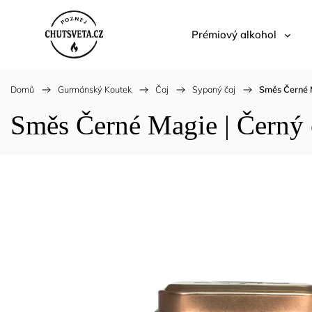
Prémiový alkohol
Domů
/
Gurmánský Koutek
/
Čaj
/
Sypaný čaj
/
Směs Černé M
Směs Černé Magie | Černý č