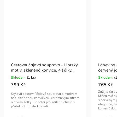
Cestovní čajová souprava – Horský
Láhev na č
motiv, skleněná konvice, 4 šálky,
červený j
pouzdro
Skladem
(1 ks)
Skladem
(
799 Kč
765 Kč
Zažijte čajov
Stylová cestovní čajová souprava s motivem
Křišťálová s
hor, skleněnou konvičkou, keramickým sítkem
s červeným j
a čtyřmi šálky – ideální pro sdílené chvíle s
elegance, fu
přáteli, ať už jste kdekoli.
kamenů do..