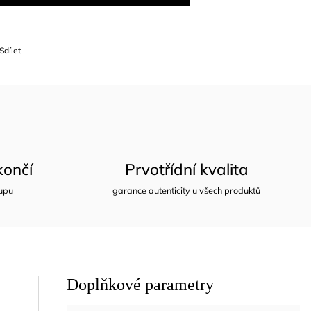
Sdílet
ončí
Prvotřídní kvalita
upu
garance autenticity u všech produktů
Doplňkové parametry