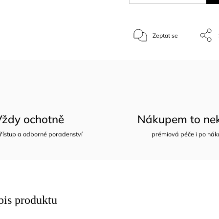
Zeptat se
Vždy ochotně
Nákupem to nek
řístup a odborné poradenství
prémiová péče i po nák
pis produktu