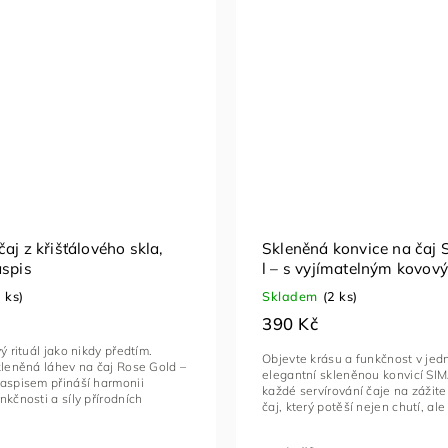
aj z křišťálového skla,
Skleněná konvice na čaj 
aspis
l – s vyjímatelným kovov
1 ks)
Skladem
(2 ks)
390 Kč
ý rituál jako nikdy předtím.
Objevte krásu a funkčnost v jed
kleněná láhev na čaj Rose Gold –
elegantní skleněnou konvicí SI
aspisem přináší harmonii
každé servírování čaje na zážite
nkčnosti a síly přírodních
čaj, který potěší nejen chutí, ale i
.