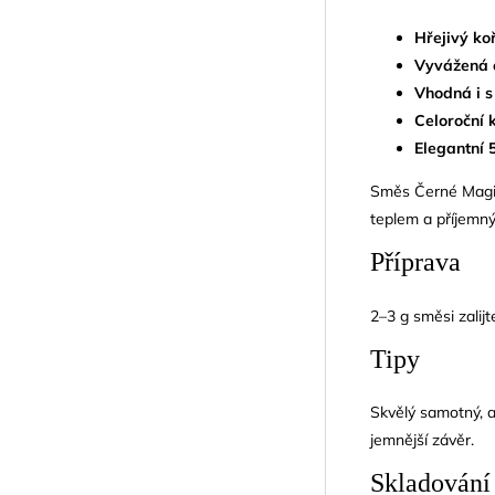
Hřejivý ko
Vyvážená c
Vhodná i s
Celoroční 
Elegantní 
Směs Černé Magie 
teplem a příjemn
Příprava
2–3 g směsi zalij
Tipy
Skvělý samotný, a
jemnější závěr.
Skladování