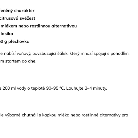
řeněný charakter
itrusová svěžest
 mlékem nebo rostlinnou alternativou
klasika
50 g plechovka
nabízí voňavý, povzbuzující šálek, který mnozí spojují s pohodlím,
ým startem do dne.
te 200 ml vody o teplotě 90–95 °C. Louhujte 3–4 minuty.
le výborně chutná i s kapkou mléka nebo rostlinné alternativy pro