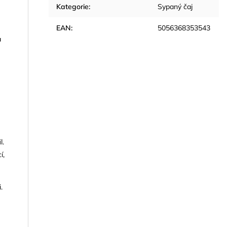
Kategorie
:
Sypaný čaj
EAN
:
5056368353543
a
l.
í,
.