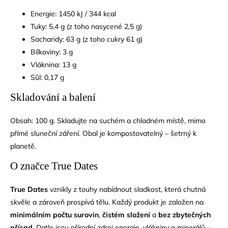
Energie: 1450 kJ / 344 kcal
Tuky: 5,4 g (z toho nasycené 2,5 g)
Sacharidy: 63 g (z toho cukry 61 g)
Bílkoviny: 3 g
Vláknina: 13 g
Sůl: 0,17 g
Skladování a balení
Obsah: 100 g. Skladujte na suchém a chladném místě, mimo
přímé sluneční záření. Obal je kompostovatelný – šetrný k
planetě.
O značce True Dates
True Dates
vznikly z touhy nabídnout sladkost, která chutná
skvěle a zároveň prospívá tělu. Každý produkt je založen na
minimálním počtu surovin
,
čistém složení
a
bez zbytečných
přísad
. Datle jsou přírodní zdroj energie, vlákniny a minerálů –