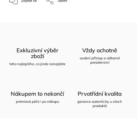
Zeptat se
Sdílet
Exkluzivní výběr
Vždy ochotně
zboží
osobní přístup a odborné
poradenství
toho nejlepšího, co jinde nenajdete
Nákupem to nekončí
Prvotřídní kvalita
prémiová péče i po nákupu
garance autenticity u všech
produktů