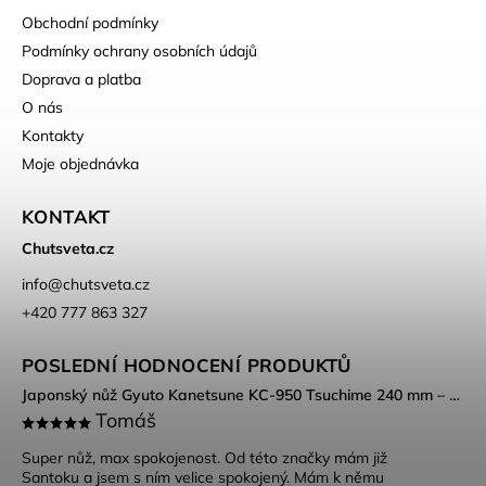
Obchodní podmínky
Podmínky ochrany osobních údajů
Doprava a platba
O nás
Kontakty
Moje objednávka
KONTAKT
Chutsveta.cz
info
@
chutsveta.cz
+420 777 863 327
POSLEDNÍ HODNOCENÍ PRODUKTŮ
Japonský nůž Gyuto Kanetsune KC-950 Tsuchime 240 mm – DSR-1K6 ocel, Tsuchime povrch
Tomáš
Super nůž, max spokojenost. Od této značky mám již
Santoku a jsem s ním velice spokojený. Mám k němu