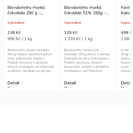
Blendsmiths Horká
Blendsmiths Horká
Fonte
čokoláda 250 g –
čokoláda 51% 250g –
Kakao
sametová čokoládová
luxusní čokoláda na pití
vegan
Vyprodáno
Vyprodáno
Vyprod
směs s himálajskou solí
s kokosovým cukrem a
kávy 
himalájskou solí
239 Kč
329 Kč
499 K
956 Kč / 1 kg
1 316 Kč / 1 kg
1 663,
Blendsmiths Horká čokoláda
Blendsmiths Horká 51%
Fonte Če
250 g Hřejivá, sametově jemná
čokoláda 250g Jemná a bohatá
300g La
směs prémiového kakaa z
čokoláda na pití z 51% kakaa z
alternat
Pobřeží slonoviny s dotekem
Pobřeží slonoviny, slazená
červené 
růžové himálajské soli. Dokonale
kokosovým cukrem a doladěná
cukru a 
vyvážená čokoláda na pití pro...
himálajskou solí. Prémiová
růžové la
kvalita,...
Detail
Detail
Detail