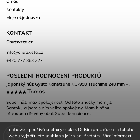
O nás
Kontakty
Moje objednávka
KONTAKT
Chutsveta.cz
info
@
chutsveta.cz
+420 777 863 327
POSLEDNÍ HODNOCENÍ PRODUKTŮ
Japonský nůž Gyuto Kanetsune KC-950 Tsuchime 240 mm – DSR-1K6 ocel, Tsuchime povrch
Tomáš
Super nůž, max spokojenost. Od této značky mám již
Santoku a jsem s ním velice spokojený. Mám k němu
přikoupen dřevěný obal. Super kombinace.
Tento web používá soubory cookie. Dalším procházením tohoto
webu vyjadřujete souhlas s jejich používáním.. Více informací