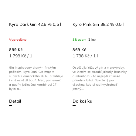
Kyrö Dark Gin 42,6 % 0,5 l
Kyrö Pink Gin 38,2 % 0,5 l
Vyprodáno
Skladem
(2 ks)
899 Kč
869 Kč
1 798 Kč / 1 l
1 738 Kč / 1 l
Gin inspirovaný drsným finským
Osvěžující růžový gin z malovýroby,
počasím. Kyrö Dark Gin zraje v
ve kterém se snoubí jahody, brusinky
sudech z amerického dubu a zahřeje
a rebarbora – to nejlepší z finské
i v té největší bouři. Med, pomeranč
přírody v lahvi. Navržený pro
a pepř v jedinečné kombinaci 17
všechny, kdo si rádi vychutnají
bylin a...
jemný,...
Detail
Do košíku