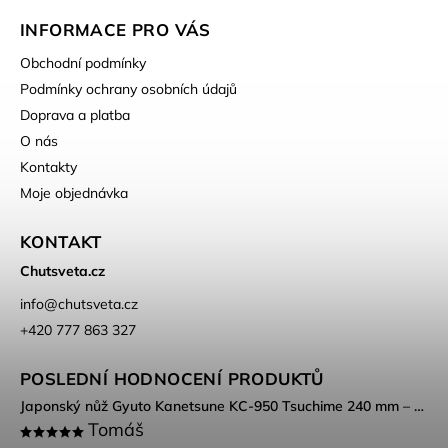
INFORMACE PRO VÁS
Obchodní podmínky
Podmínky ochrany osobních údajů
Doprava a platba
O nás
Kontakty
Moje objednávka
KONTAKT
Chutsveta.cz
info
@
chutsveta.cz
+420 777 863 327
POSLEDNÍ HODNOCENÍ PRODUKTŮ
Japonský nůž Gyuto Kanetsune KC-950 Tsuchime 240 mm – DSR-1K6 ocel, Tsuchime povrch
Tomáš