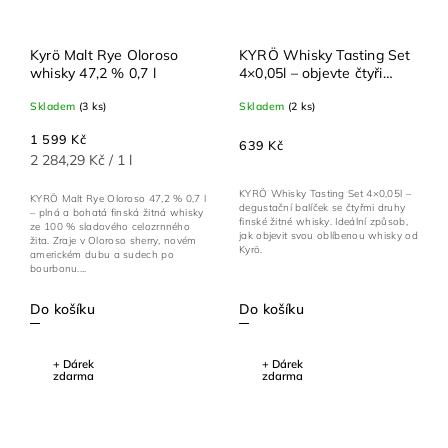
Kyrö Malt Rye Oloroso
KYRÖ Whisky Tasting Set
whisky 47,2 % 0,7 l
4×0,05l – objevte čtyři
varianty finské žitné
Skladem
(3 ks)
Skladem
(2 ks)
whisky
1 599 Kč
639 Kč
2 284,29 Kč / 1 l
KYRÖ Whisky Tasting Set 4×0,05l –
KYRÖ Malt Rye Oloroso 47,2 % 0,7 l
degustační balíček se čtyřmi druhy
– plná a bohatá finská žitná whisky
finské žitné whisky. Ideální způsob,
ze 100 % sladového celozrnného
jak objevit svou oblíbenou whisky od
žita. Zraje v Oloroso sherry, novém
Kyrö.
americkém dubu a sudech po
bourbonu....
Do košíku
Do košíku
+ Dárek
+ Dárek
zdarma
zdarma