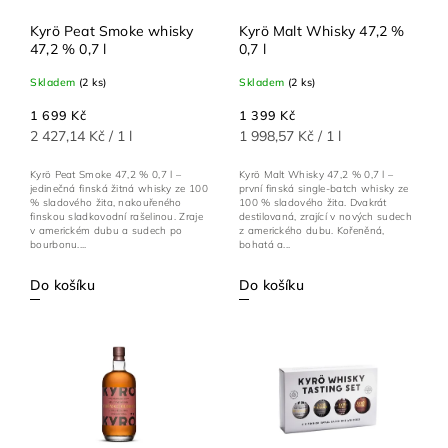
Kyrö Peat Smoke whisky
Kyrö Malt Whisky 47,2 %
47,2 % 0,7 l
0,7 l
Skladem
(2 ks)
Skladem
(2 ks)
1 699 Kč
1 399 Kč
2 427,14 Kč / 1 l
1 998,57 Kč / 1 l
Kyrö Peat Smoke 47,2 % 0,7 l –
Kyrö Malt Whisky 47,2 % 0,7 l –
jedinečná finská žitná whisky ze 100
první finská single-batch whisky ze
% sladového žita, nakouřeného
100 % sladového žita. Dvakrát
finskou sladkovodní rašelinou. Zraje
destilovaná, zrající v nových sudech
v americkém dubu a sudech po
z amerického dubu. Kořeněná,
bourbonu....
bohatá a...
Do košíku
Do košíku