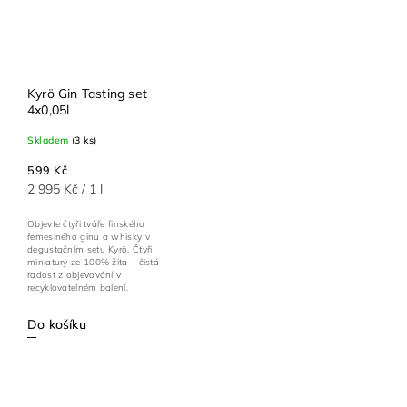
Kyrö Gin Tasting set
4x0,05l
Skladem
(3 ks)
599 Kč
2 995 Kč / 1 l
Objevte čtyři tváře finského
řemeslného ginu a whisky v
degustačním setu Kyrö. Čtyři
miniatury ze 100% žita – čistá
radost z objevování v
recyklovatelném balení.
Do košíku