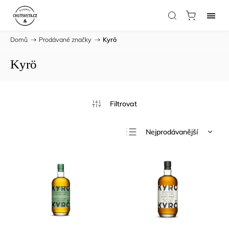
Domů
/
Prodávané značky
/
Kyrö
Kyrö
Nejprodávanější
Nejlevnější
Nejdražší
Abecedně