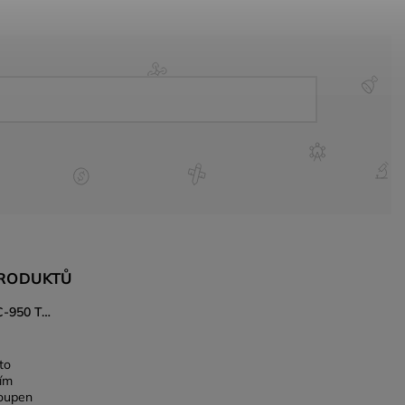
PRODUKTŮ
Japonský nůž Gyuto Kanetsune KC-950 Tsuchime 240 mm – DSR-1K6 ocel, Tsuchime povrch
to
ním
koupen