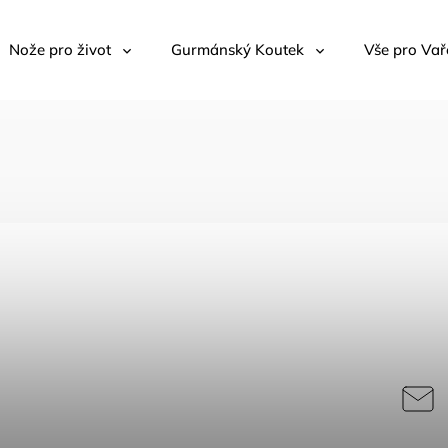
Nože pro život
Gurmánský Koutek
Vše pro Vař