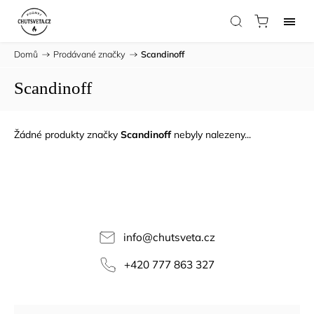
Domů
/
Prodávané značky
/
Scandinoff
Scandinoff
Žádné produkty značky
Scandinoff
nebyly nalezeny...
info
@
chutsveta.cz
+420 777 863 327