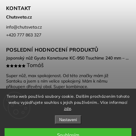
KONTAKT
Chutsveta.cz
info
@
chutsveta.cz
+420 777 863 327
POSLEDNÍ HODNOCENÍ PRODUKTŮ
Japonský nůž Gyuto Kanetsune KC-950 Tsuchime 240 mm – DSR-1K6 ocel, Tsuchime povrch
Tomáš
Super nůž, max spokojenost. Od této značky mám již
Santoku a jsem s ním velice spokojený. Mám k němu
přikoupen dřevěný obal. Super kombinace.
Tento web používá soubory cookie. Dalším procházením tohoto
webu vyjadřujete souhlas s jejich používáním.. Více informací
zde
.
Nastavení
Souhlasím