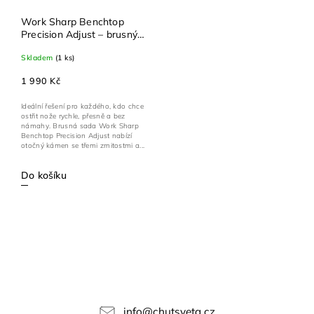
Work Sharp Benchtop
Precision Adjust – brusný
systém na nože s
Skladem
(1 ks)
nastavitelným úhlem
1 990 Kč
Ideální řešení pro každého, kdo chce
ostřit nože rychle, přesně a bez
námahy. Brusná sada Work Sharp
Benchtop Precision Adjust nabízí
otočný kámen se třemi zrnitostmi a...
Do košíku
info
@
chutsveta.cz