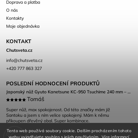
Doprava a platba
O nás
Kontakty
Moje objednávka
KONTAKT
Chutsveta.cz
info
@
chutsveta.cz
+420 777 863 327
POSLEDNÍ HODNOCENÍ PRODUKTŮ
Japonský nůž Gyuto Kanetsune KC-950 Tsuchime 240 mm – DSR-1K6 ocel, Tsuchime povrch
Tomáš
Super nůž, max spokojenost. Od této značky mám již
Santoku a jsem s ním velice spokojený. Mám k němu
přikoupen dřevěný obal. Super kombinace.
Tento web používá soubory cookie. Dalším procházením tohoto
webu vyjadřujete souhlas s jejich používáním.. Více informací