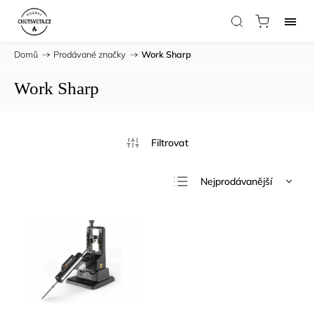
Domů
/
Prodávané značky
/
Work Sharp
Work Sharp
Nejprodávanější
Nejlevnější
Nejdražší
Abecedně