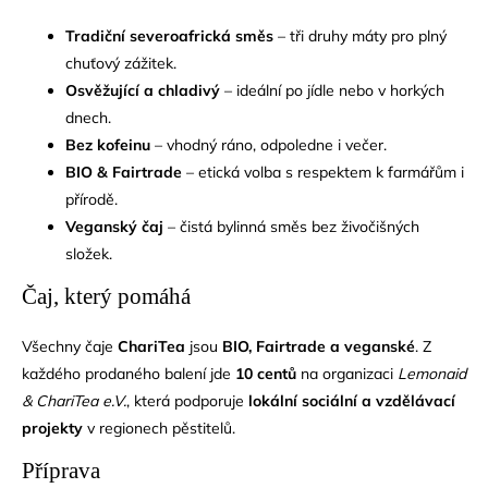
Tradiční severoafrická směs
– tři druhy máty pro plný
chuťový zážitek.
Osvěžující a chladivý
– ideální po jídle nebo v horkých
dnech.
Bez kofeinu
– vhodný ráno, odpoledne i večer.
BIO & Fairtrade
– etická volba s respektem k farmářům i
přírodě.
Veganský čaj
– čistá bylinná směs bez živočišných
složek.
Čaj, který pomáhá
Všechny čaje
ChariTea
jsou
BIO, Fairtrade a veganské
. Z
každého prodaného balení jde
10 centů
na organizaci
Lemonaid
& ChariTea e.V.
, která podporuje
lokální sociální a vzdělávací
projekty
v regionech pěstitelů.
Příprava