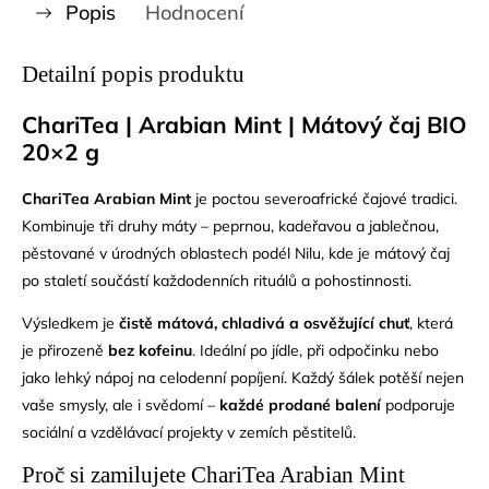
Popis
Hodnocení
Detailní popis produktu
ChariTea | Arabian Mint | Mátový čaj BIO
20×2 g
ChariTea Arabian Mint
je poctou severoafrické čajové tradici.
Kombinuje
tři druhy máty – peprnou, kadeřavou a jablečnou,
pěstované v úrodných oblastech podél Nilu, kde je mátový čaj
po staletí součástí každodenních rituálů a pohostinnosti.
Výsledkem je
čistě mátová, chladivá a osvěžující chuť
, která
je přirozeně
bez kofeinu
. Ideální po jídle, při odpočinku nebo
jako lehký nápoj na celodenní popíjení. Každý šálek potěší nejen
vaše smysly, ale i svědomí –
každé prodané balení
podporuje
sociální a vzdělávací projekty v zemích pěstitelů.
Proč si zamilujete ChariTea Arabian Mint