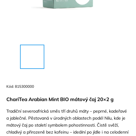
Kód:
815300000
ChariTea Arabian Mint BIO mátový čaj 20×2 g
Tradiční severoafrická směs tří druhů máty – peprné, kadeřavé
a jablečné. Pěstovaná v úrodných oblastech podél Nilu, kde je
mátový čaj po staletí symbolem pohostinnosti. Čistě svěží,
chladivý a přirozeně bez kofeinu – ideální po jídle i na celodenní