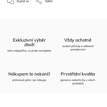
Zeptat se
Sdílet
Exkluzivní výběr
Vždy ochotně
zboží
osobní přístup a odborné
poradenství
toho nejlepšího, co jinde nenajdete
Nákupem to nekončí
Prvotřídní kvalita
prémiová péče i po nákupu
garance autenticity u všech
produktů