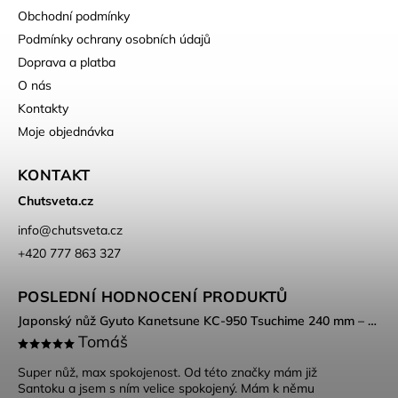
Obchodní podmínky
Podmínky ochrany osobních údajů
Doprava a platba
O nás
Kontakty
Moje objednávka
KONTAKT
Chutsveta.cz
info
@
chutsveta.cz
+420 777 863 327
POSLEDNÍ HODNOCENÍ PRODUKTŮ
Japonský nůž Gyuto Kanetsune KC-950 Tsuchime 240 mm – DSR-1K6 ocel, Tsuchime povrch
Tomáš
Super nůž, max spokojenost. Od této značky mám již
Santoku a jsem s ním velice spokojený. Mám k němu