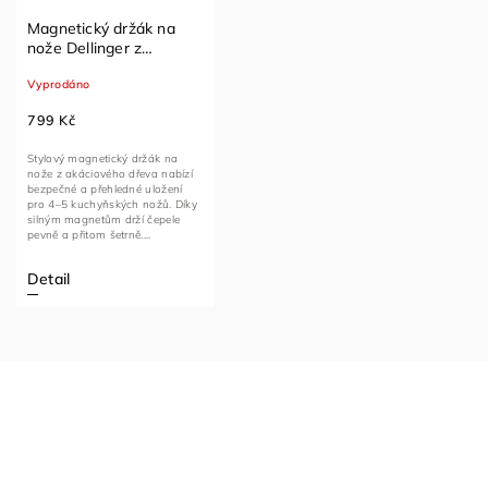
Magnetický držák na
nože Dellinger z
akáciového dřeva
Vyprodáno
799 Kč
Stylový magnetický držák na
nože z akáciového dřeva nabízí
bezpečné a přehledné uložení
pro 4–5 kuchyňských nožů. Díky
silným magnetům drží čepele
pevně a přitom šetrně....
Detail