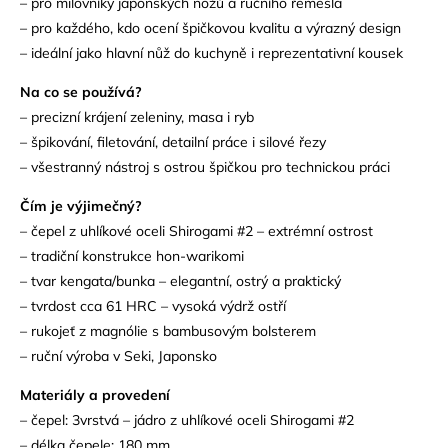
– pro milovníky japonských nožů a ručního řemesla
– pro každého, kdo ocení špičkovou kvalitu a výrazný design
– ideální jako hlavní nůž do kuchyně i reprezentativní kousek
Na co se používá?
– precizní krájení zeleniny, masa i ryb
– špikování, filetování, detailní práce i silové řezy
– všestranný nástroj s ostrou špičkou pro technickou práci
Čím je výjimečný?
– čepel z uhlíkové oceli Shirogami #2 – extrémní ostrost
– tradiční konstrukce hon-warikomi
– tvar kengata/bunka – elegantní, ostrý a praktický
– tvrdost cca 61 HRC – vysoká výdrž ostří
– rukojeť z magnólie s bambusovým bolsterem
– ruční výroba v Seki, Japonsko
Materiály a provedení
– čepel: 3vrstvá – jádro z uhlíkové oceli Shirogami #2
– délka čepele: 180 mm