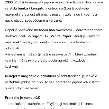
2000
přináší to nejlepší z japonské nožířské tradice. Tvar čepele
ve stylu
bunka / kengata
s ostrou špičkou ti poskytne
maximální přesnost při práci s masem, zeleninou i rybami, a
navíc působí sebevědomě a výrazně.
Čepel je vykována metodou
hon-warikomi
– jádro z legendární
uhlíkové oceli
Shirogami #2 (White Paper Steel)
je vsazeno
mezi měkčí vrstvy pro ideální rovnováhu mezi tvrdostí a
odolností.
Výsledkem je nůž s výjimečně ostrým ostřím, který zvládne i
velmi jemné řezy – a přesto odolá nárokům každodenní
kuchyně.
Rukojeť z magnólie a bambusu
působí tradičně, je lehká a
perfektně padne do ruky. To vše podtrženo japonskou čistotou
a estetickým smyslem.
Pro koho je tento nůž?
– pro zkušené kuchaře, kteří vyžadují maximální přesnost