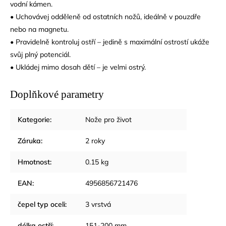
vodní kámen.
• Uchovávej odděleně od ostatních nožů, ideálně v pouzdře
nebo na magnetu.
• Pravidelně kontroluj ostří – jedině s maximální ostrostí ukáže
svůj plný potenciál.
• Ukládej mimo dosah dětí – je velmi ostrý.
Doplňkové parametry
Kategorie
:
Nože pro život
Záruka
:
2 roky
Hmotnost
:
0.15 kg
EAN
:
4956856721476
čepel typ oceli
:
3 vrstvá
délka ostří
:
151-200 mm