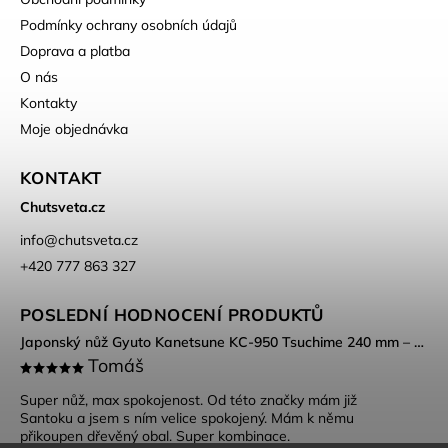
Podmínky ochrany osobních údajů
Doprava a platba
O nás
Kontakty
Moje objednávka
KONTAKT
Chutsveta.cz
info
@
chutsveta.cz
+420 777 863 327
POSLEDNÍ HODNOCENÍ PRODUKTŮ
Japonský nůž Gyuto Kanetsune KC-950 Tsuchime 240 mm – DSR-1K6 ocel, Tsuchime povrch
Tomáš
Super nůž, max spokojenost. Od této značky mám již
Santoku a jsem s ním velice spokojený. Mám k němu
přikoupen dřevěný obal. Super kombinace.