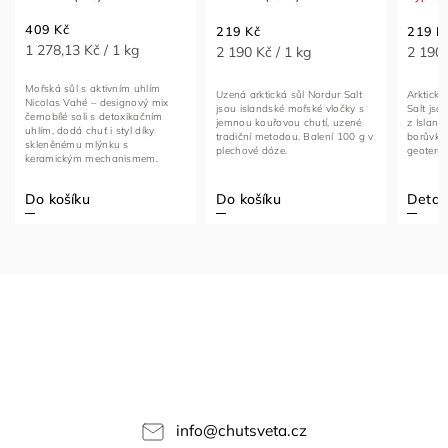
409 Kč
219 Kč
219 K
1 278,13 Kč / 1 kg
2 190 Kč / 1 kg
2 190 
Mořská sůl s aktivním uhlím
Uzená arktická sůl Nordur Salt
Arktická
Nicolas Vahé – designový mix
jsou islandské mořské vločky s
Salt jso
černobílé soli s detoxikačním
jemnou kouřovou chutí, uzené
z Island
uhlím, dodá chuť i styl díky
tradiční metodou. Balení 100 g v
borůvkam
skleněnému mlýnku s
plechové dóze.
geotermá
keramickým mechanismem.
320 g.
Do košíku
Do košíku
Detail
info
@
chutsveta.cz