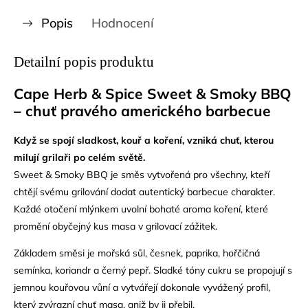
Popis
Hodnocení
Detailní popis produktu
Cape Herb & Spice Sweet & Smoky BBQ
– chuť pravého amerického barbecue
Když se spojí sladkost, kouř a koření, vzniká chuť, kterou
milují grilaři po celém světě.
Sweet & Smoky BBQ je směs vytvořená pro všechny, kteří
chtějí svému grilování dodat autentický barbecue charakter.
Každé otočení mlýnkem uvolní bohaté aroma koření, které
promění obyčejný kus masa v grilovací zážitek.
Základem směsi je mořská sůl, česnek, paprika, hořčičná
semínka, koriandr a černý pepř. Sladké tóny cukru se propojují s
jemnou kouřovou vůní a vytvářejí dokonale vyvážený profil,
který zvýrazní chuť masa, aniž by ji přebil.