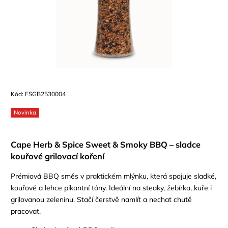
Kód:
FSGB2530004
Novinka
Cape Herb & Spice Sweet & Smoky BBQ – sladce
kouřové grilovací koření
Prémiová BBQ směs v praktickém mlýnku, která spojuje sladké,
kouřové a lehce pikantní tóny. Ideální na steaky, žebírka, kuře i
grilovanou zeleninu. Stačí čerstvě namlít a nechat chutě
pracovat.