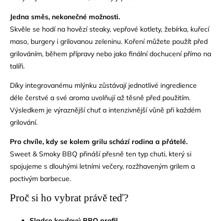
Jedna směs, nekonečné možnosti.
Skvěle se hodí na hovězí steaky, vepřové kotlety, žebírka, kuřecí
maso, burgery i grilovanou zeleninu. Koření můžete použít před
grilováním, během přípravy nebo jako finální dochucení přímo na
talíři.
Díky integrovanému mlýnku zůstávají jednotlivé ingredience
déle čerstvé a své aroma uvolňují až těsně před použitím.
Výsledkem je výraznější chuť a intenzivnější vůně při každém
grilování.
Pro chvíle, kdy se kolem grilu schází rodina a přátelé.
Sweet & Smoky BBQ přináší přesně ten typ chuti, který si
spojujeme s dlouhými letními večery, rozžhaveným grilem a
poctivým barbecue.
Proč si ho vybrat právě teď?
Sladce kouřový BBQ profil