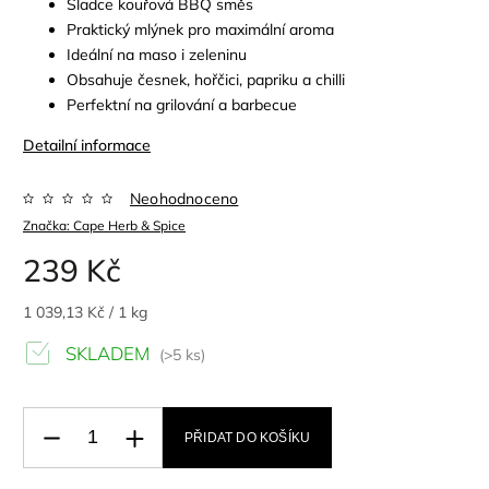
Sladce kouřová BBQ směs
Praktický mlýnek pro maximální aroma
Ideální na maso i zeleninu
Obsahuje česnek, hořčici, papriku a chilli
Perfektní na grilování a barbecue
Detailní informace
Neohodnoceno
Značka:
Cape Herb & Spice
239 Kč
1 039,13 Kč / 1 kg
SKLADEM
(>5 ks)
PŘIDAT DO KOŠÍKU