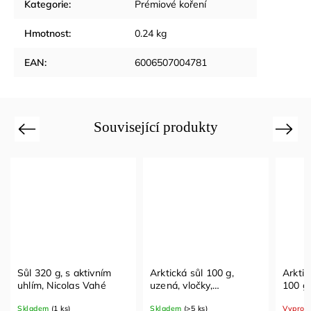
Kategorie
:
Prémiové koření
Hmotnost
:
0.24 kg
EAN
:
6006507004781
Související produkty
Previous
Next
Sůl 320 g, s aktivním
Arktická sůl 100 g,
Arktic
uhlím, Nicolas Vahé
uzená, vločky,
100 g
plechovka, Nordur Salt
Salt
Skladem
(1 ks)
Skladem
(>5 ks)
Vyprod