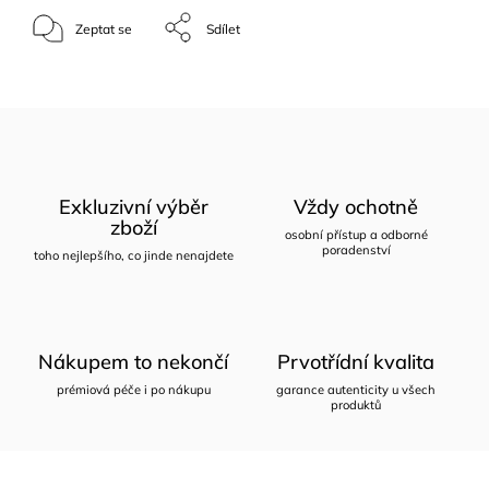
Zeptat se
Sdílet
Exkluzivní výběr
Vždy ochotně
zboží
osobní přístup a odborné
poradenství
toho nejlepšího, co jinde nenajdete
Nákupem to nekončí
Prvotřídní kvalita
prémiová péče i po nákupu
garance autenticity u všech
produktů