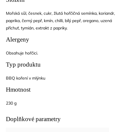
Mořská sůl, česnek, cukr, žlutá hořčičná semínka, koriandr,
paprika, černý pepř, kmín, chilli, bílý pepř, oregano, uzená
příchuť, tymián, extrakt z papriky.
Alergeny
Obsahuje hořčici.
Typ produktu
BBQ koření v mlýnku
Hmotnost
230 g
Doplňkové parametry