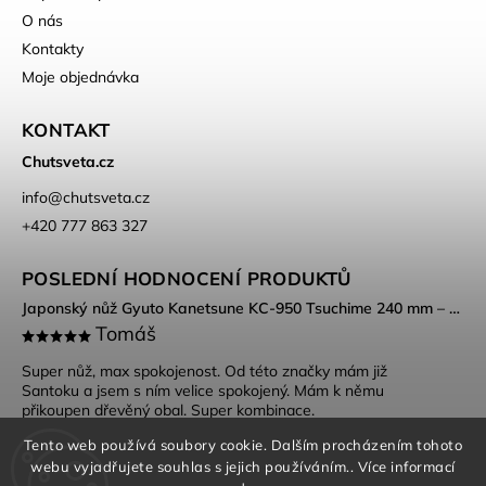
O nás
Kontakty
Moje objednávka
KONTAKT
Chutsveta.cz
info
@
chutsveta.cz
+420 777 863 327
POSLEDNÍ HODNOCENÍ PRODUKTŮ
Japonský nůž Gyuto Kanetsune KC-950 Tsuchime 240 mm – DSR-1K6 ocel, Tsuchime povrch
Tomáš
Super nůž, max spokojenost. Od této značky mám již
Santoku a jsem s ním velice spokojený. Mám k němu
přikoupen dřevěný obal. Super kombinace.
Tento web používá soubory cookie. Dalším procházením tohoto
webu vyjadřujete souhlas s jejich používáním.. Více informací