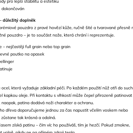
y pro lepší stabilitu a estetiku
ě dokončován
 důležitý doplněk
prémiové pouzdro z pravé hovězí kůže, ručně šité a tvarované přesně 
žné pouzdro – je to součást nože, která chrání i reprezentuje.
e – nejčastěji full grain nebo top grain
, pevné poutko na opasek
ellinger
atinuje
 ocel, která vyžaduje základní péči. Po každém použití nůž otři do such
el kapkou oleje. Při kontaktu s vlhkostí může čepel přirozeně patinovat
, naopak, patina dodává noži charakter a ochranu.
ního dřeva doporučujeme jednou za čas napustit včelím voskem nebo
 zůstane tak krásná a odolná.
sem získá patinu – čím víc ho používáš, tím je hezčí. Pokud zmokne,
 volně, nikdy ne na přímém zdroji tepla.