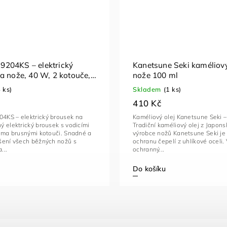
204KS – elektrický
Kanetsune Seki kaméliový
a nože, 40 W, 2 kotouče,
nože 100 ml
4 ks)
Skladem
(1 ks)
410 Kč
KS – elektrický brousek na
Kaméliový olej Kanetsune Seki –
 elektrický brousek s vodicími
Tradiční kaméliový olej z Japon
věma brusnými kotouči. Snadné a
výrobce nožů Kanetsune Seki je 
šení všech běžných nožů s
ochranu čepelí z uhlíkové oceli.
...
ochranný...
Do košíku