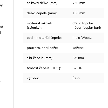
celková délka (mm)
:
260 mm
ny,
délka čepele (mm)
:
130 mm
materiál rukojeti
dřevo topolu-
vé
(střenky)
:
nádor (poplar burl)
í
ocel - materiál čepele
:
India-Wootz
pouzdro, obal nože
:
kožené
síla čepele (mm)
:
3,5 mm
tvrdost čepele (HRC)
:
62 HRC
výroba
:
Čína
ý