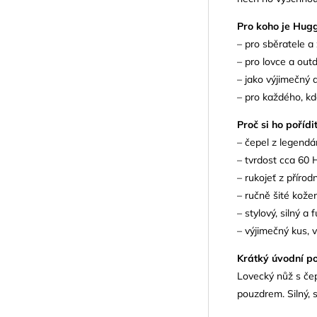
Pro koho je Hug
– pro sběratele a 
– pro lovce a outd
– jako výjimečný 
– pro každého, kd
Proč si ho pořídi
– čepel z legendá
– tvrdost cca 60 
– rukojeť z příro
– ručně šité kože
– stylový, silný a
– výjimečný kus, 
Krátký úvodní po
Lovecký nůž s čep
pouzdrem. Silný, 