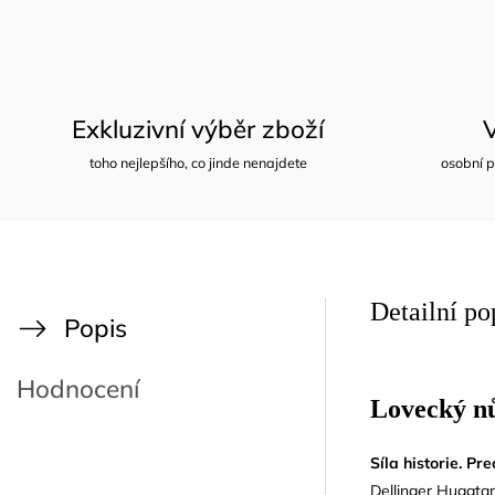
Exkluzivní výběr zboží
toho nejlepšího, co jinde nenajdete
osobní p
Detailní po
Popis
Hodnocení
Lovecký nů
Síla historie. P
Dellinger Huggtan