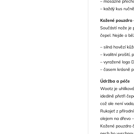
– mosazné přechod
– každý kus ručn
Kožené pouzdro –
Součástí nože je 
čepel. Nejde o bě
– silná hovězí kůž
– kvalitní prošití
– vyražené logo D
– časem krásně p
Údržba a péče
Wootz je uhlíková
ideálně přetři čep
což ale není vada
Rukojeť z přírod
olejem na dřevo –
Kožené pouzdro ča
nech ho vyschnout