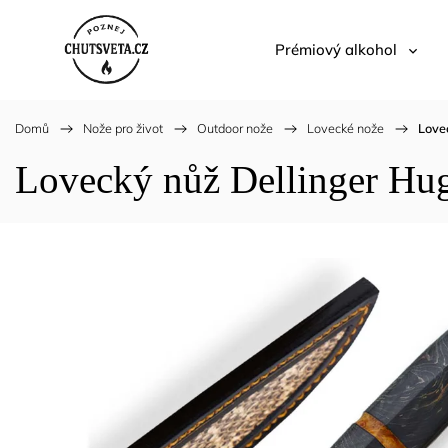
Prémiový alkohol
Domů
/
Nože pro život
/
Outdoor nože
/
Lovecké nože
/
Love
Lovecký nůž Dellinger Hu