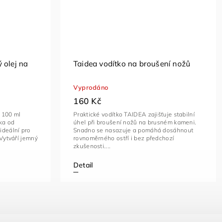
 olej na
Taidea vodítko na broušení nožů
Vyprodáno
160 Kč
 100 ml
Praktické vodítko TAIDEA zajišťuje stabilní
ska od
úhel při broušení nožů na brusném kameni.
ideální pro
Snadno se nasazuje a pomáhá dosáhnout
 Vytváří jemný
rovnoměrného ostří i bez předchozí
zkušenosti....
Detail