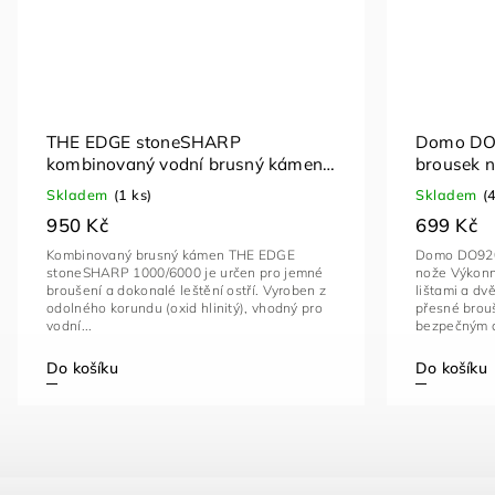
THE EDGE stoneSHARP
Domo DO9
kombinovaný vodní brusný kámen
brousek n
1000/6000 s protiskluzovou
stříbrný
Skladem
(1 ks)
Skladem
(
podložkou, korund, 180×60×25 mm
950 Kč
699 Kč
Kombinovaný brusný kámen THE EDGE
Domo DO9204
stoneSHARP 1000/6000 je určen pro jemné
nože Výkonný
broušení a dokonalé leštění ostří. Vyroben z
lištami a d
odolného korundu (oxid hlinitý), vhodný pro
přesné brou
vodní...
bezpečným a
Do košíku
Do košíku