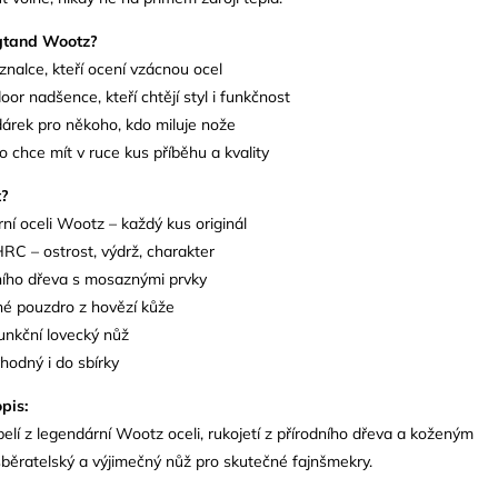
gtand Wootz?
znalce, kteří ocení vzácnou ocel
oor nadšence, kteří chtějí styl i funkčnost
dárek pro někoho, kdo miluje nože
o chce mít v ruce kus příběhu a kvality
t?
rní oceli Wootz – každý kus originál
HRC – ostrost, výdrž, charakter
dního dřeva s mosaznými prvky
né pouzdro z hovězí kůže
 funkční lovecký nůž
vhodný i do sbírky
pis:
elí z legendární Wootz oceli, rukojetí z přírodního dřeva a koženým
sběratelský a výjimečný nůž pro skutečné fajnšmekry.