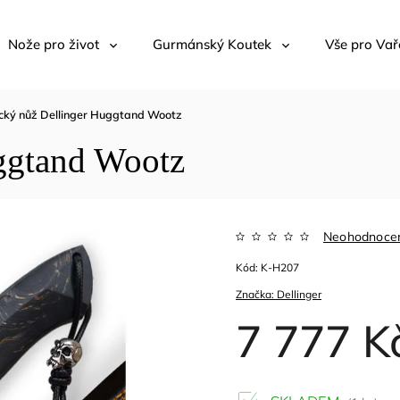
Nože pro život
Gurmánský Koutek
Vše pro Vař
cký nůž Dellinger Huggtand Wootz
ggtand Wootz
Neohodnoce
Kód:
K-H207
Značka:
Dellinger
7 777 K