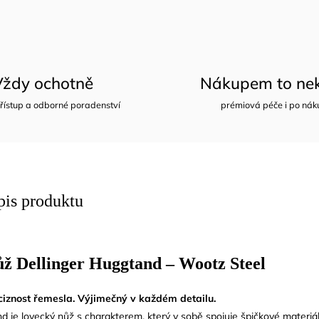
Vždy ochotně
Nákupem to nek
řístup a odborné poradenství
prémiová péče i po nák
pis produktu
ž Dellinger Huggtand – Wootz Steel
reciznost řemesla. Výjimečný v každém detailu.
d je lovecký nůž s charakterem, který v sobě spojuje špičkové materiál