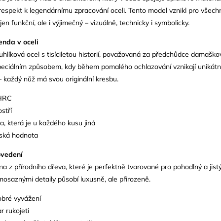
 respekt k legendárnímu zpracování oceli. Tento model vznikl pro všech
ejen funkční, ale i výjimečný – vizuálně, technicky i symbolicky.
enda v oceli
hlíková ocel s tisíciletou historií, považovaná za předchůdce damaško
speciálním způsobem, kdy během pomalého ochlazování vznikají unikátn
 – každý nůž má svou originální kresbu.
 HRC
stří
a, která je u každého kusu jiná
lská hodnota
ovedení
na z přírodního dřeva, které je perfektně tvarované pro pohodlný a jist
mosaznými detaily působí luxusně, ale přirozeně.
obré vyvážení
r rukojeti