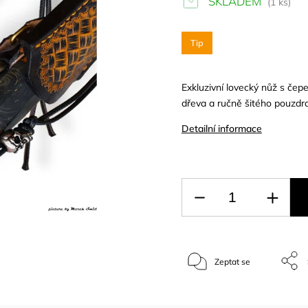
SKLADEM
(1 ks)
Tip
Exkluzivní lovecký nůž s čep
dřeva a ručně šitého pouzdra
Detailní informace
Zeptat se