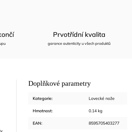
ončí
Prvotřídní kvalita
upu
garance autenticity u všech produktů
Doplňkové parametry
Kategorie
:
Lovecké nože
Hmotnost
:
0.14 kg
EAN
:
8595705403277
y,