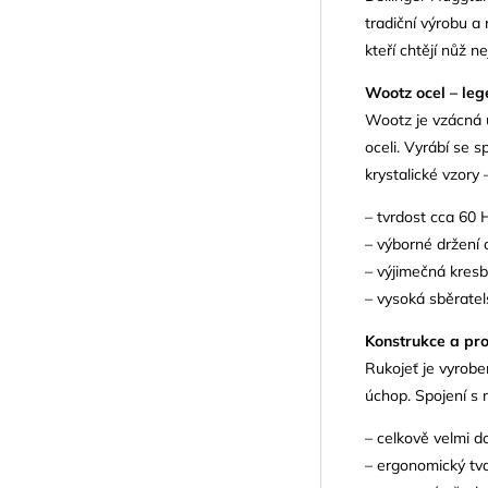
tradiční výrobu a
kteří chtějí nůž n
Wootz ocel – leg
Wootz je vzácná u
oceli. Vyrábí se 
krystalické vzory
– tvrdost cca 60
– výborné držení o
– výjimečná kresb
– vysoká sběrate
Konstrukce a pr
Rukojeť je vyrobe
úchop. Spojení s 
– celkově velmi d
– ergonomický tva