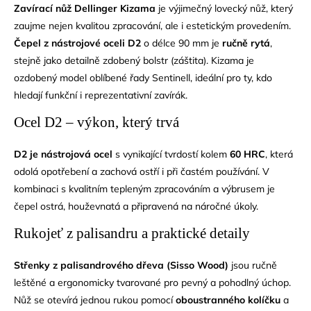
Zavírací nůž Dellinger Kizama
je výjimečný lovecký nůž, který
zaujme nejen kvalitou zpracování, ale i estetickým provedením.
Čepel z nástrojové oceli D2
o délce 90 mm je
ručně rytá
,
stejně jako detailně zdobený bolstr (záštita). Kizama je
ozdobený model oblíbené řady Sentinell, ideální pro ty, kdo
hledají funkční i reprezentativní zavírák.
Ocel D2 – výkon, který trvá
D2 je nástrojová ocel
s vynikající tvrdostí kolem
60 HRC
, která
odolá opotřebení a zachová ostří i při častém používání. V
kombinaci s kvalitním tepleným zpracováním a výbrusem je
čepel ostrá, houževnatá a připravená na náročné úkoly.
Rukojeť z palisandru a praktické detaily
Střenky z palisandrového dřeva (Sisso Wood)
jsou ručně
leštěné a ergonomicky tvarované pro pevný a pohodlný úchop.
Nůž se otevírá jednou rukou pomocí
oboustranného kolíčku
a