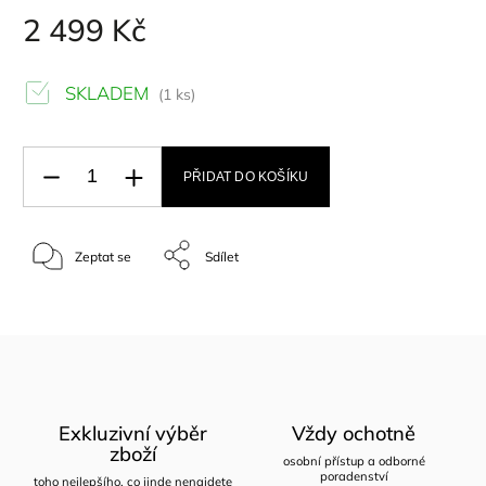
2 499 Kč
SKLADEM
(1 ks)
PŘIDAT DO KOŠÍKU
Zeptat se
Sdílet
Exkluzivní výběr
Vždy ochotně
zboží
osobní přístup a odborné
poradenství
toho nejlepšího, co jinde nenajdete