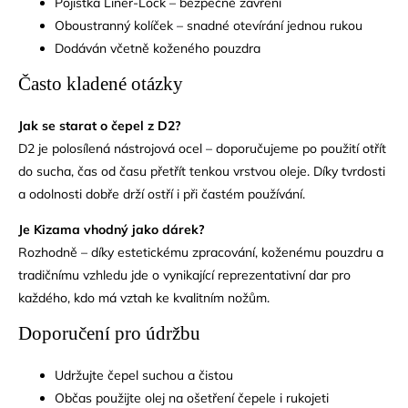
Pojistka Liner-Lock – bezpečné zavření
Oboustranný kolíček – snadné otevírání jednou rukou
Dodáván včetně koženého pouzdra
Často kladené otázky
Jak se starat o čepel z D2?
D2 je polosílená nástrojová ocel – doporučujeme po použití otřít
do sucha, čas od času přetřít tenkou vrstvou oleje. Díky tvrdosti
a odolnosti dobře drží ostří i při častém používání.
Je Kizama vhodný jako dárek?
Rozhodně – díky estetickému zpracování, koženému pouzdru a
tradičnímu vzhledu jde o vynikající reprezentativní dar pro
každého, kdo má vztah ke kvalitním nožům.
Doporučení pro údržbu
Udržujte čepel suchou a čistou
Občas použijte olej na ošetření čepele i rukojeti