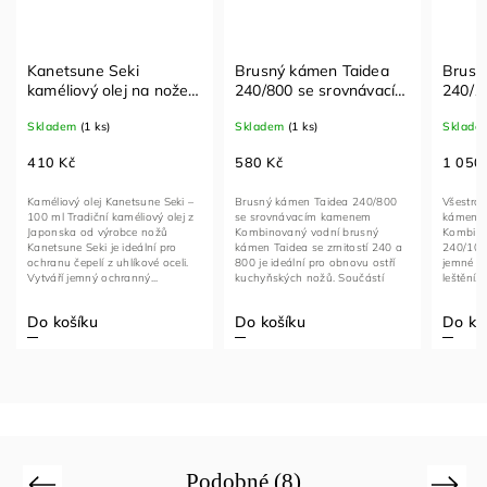
Kanetsune Seki
Brusný kámen Taidea
Brusn
kaméliový olej na nože
240/800 se srovnávacím
240/1
100 ml
kamenem – vodní
univer
Skladem
(1 ks)
Skladem
(1 ks)
Sklade
brousek na nože s
vodní
protiskluzovým
brouše
410 Kč
580 Kč
1 050
stojanem
Kaméliový olej Kanetsune Seki –
Brusný kámen Taidea 240/800
Všestran
100 ml Tradiční kaméliový olej z
se srovnávacím kamenem
kámen pr
Japonska od výrobce nožů
Kombinovaný vodní brusný
Kombino
Kanetsune Seki je ideální pro
kámen Taidea se zrnitostí 240 a
240/100
ochranu čepelí z uhlíkové oceli.
800 je ideální pro obnovu ostří
jemné b
Vytváří jemný ochranný...
kuchyňských nožů. Součástí
leštění. 
sady je...
Do košíku
Do košíku
Do ko
Podobné (8)
Previous
Next