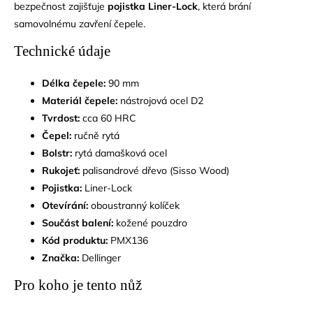
bezpečnost zajišťuje
pojistka Liner-Lock
, která brání
samovolnému zavření čepele.
Technické údaje
Délka čepele:
90 mm
Materiál čepele:
nástrojová ocel D2
Tvrdost:
cca 60 HRC
Čepel:
ručně rytá
Bolstr:
rytá damašková ocel
Rukojeť:
palisandrové dřevo (Sisso Wood)
Pojistka:
Liner-Lock
Otevírání:
oboustranný kolíček
Součást balení:
kožené pouzdro
Kód produktu:
PMX136
Značka:
Dellinger
Pro koho je tento nůž