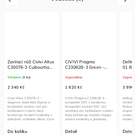
Zavírací nůž Civivi Altus
CIVIVI Pragma
Dellin
C20076-3 Cuibourtia
C23062B-3 Green –
01 Bla
Wood s čepelí Nitro-V a
EDC zavírací nůž s
VG10 
Skladem
(1 ks)
Vyprodáno
Vyprod
button lock pojistkou
čepelí z oceli Nitro-V,
dřeve
karabinou a otvírákem
India
2 340 Kč
1 820 Kč
3 990
Civivi Altus C20076-3 –
CIVIVI Pragma C23062B-3 –
Dellinge
elegance, která řeže Stylový a
kompaktní EDC s karabinou
motorká
kompaktní zavírací nůž pro
Kompaktní zavírací EDC nůž
Robustní
každodenní nošení, který
navržený pro každodenní nošení,
inspiro
kombinuje moderní materiály s
který kombinuje moderní design,
svobodou
přírodním vzhledem dřeva. Civivi
odolné materiály a praktické...
materiál
Altus...
Do košíku
Detail
Detail