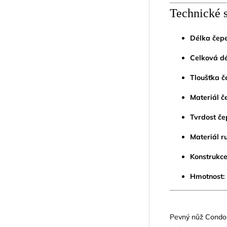
Technické 
Délka čepe
Celková dé
Tloušťka č
Materiál č
Tvrdost če
Materiál ru
Konstrukce
Hmotnost:
Pevný nůž Condor 