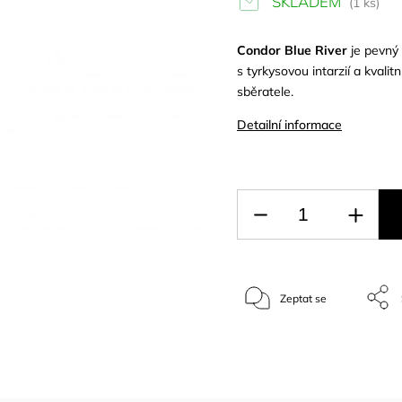
SKLADEM
(1 ks)
Condor Blue River
je pevný 
s tyrkysovou intarzií a kval
sběratele.
Detailní informace
Zeptat se