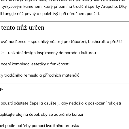
 tyrkysovým kamenem, který připomíná tradiční šperky Arapaho.
Díky
ll tang je nůž pevný a spolehlivý i při náročném použití.
 tento nůž určen
ové nadšence – spolehlivý nástroj pro táboření, bushcraft a přežití
le – unikátní design inspirovaný domorodou kulturou
ří ocení kombinaci estetiky a funkčnosti
ky tradičního řemesla a přírodních materiálů
e
oužití očistěte čepel a osušte ji, aby nedošlo k poškození rukojeti
aplikujte olej na čepel, aby se zabránilo korozi
el podle potřeby pomocí kvalitního brousku