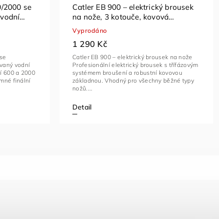
/2000 se
Catler EB 900 – elektrický brousek
vodní
na nože, 3 kotouče, kovová
skluzovým
základna
Vyprodáno
1 290 Kč
se
Catler EB 900 – elektrický brousek na nože
vaný vodní
Profesionální elektrický brousek s třífázovým
í 600 a 2000
systémem broušení a robustní kovovou
mné finální
základnou. Vhodný pro všechny běžné typy
nožů....
Detail