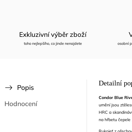
Exkluzivní výběr zboží
toho nejlepšího, co jinde nenajdete
osobní p
Detailní po
Popis
Condor Blue Riv
Hodnocení
umění jsou ztěles
HRC a skandinávsk
na hřbetu čepele z
Rukojeť z ořecho