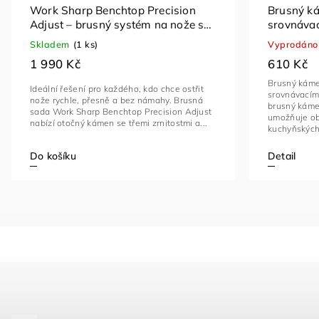
Work Sharp Benchtop Precision
Brusný k
Adjust – brusný systém na nože s
srovnáva
nastavitelným úhlem
brousek n
Skladem
(1 ks)
Vyprodáno
stojanem
1 990 Kč
610 Kč
Brusný káme
Ideální řešení pro každého, kdo chce ostřit
srovnávací
nože rychle, přesně a bez námahy. Brusná
brusný kámen
sada Work Sharp Benchtop Precision Adjust
umožňuje ob
nabízí otočný kámen se třemi zrnitostmi a...
kuchyňských 
Detail
Do košíku