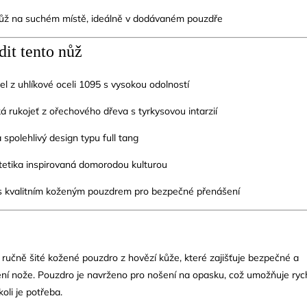
nůž na suchém místě, ideálně v dodávaném pouzdře
dit tento nůž
pel z uhlíkové oceli 1095 s vysokou odolností
 rukojeť z ořechového dřeva s tyrkysovou intarzií
spolehlivý design typu full tang
tetika inspirovaná domorodou kulturou
 kvalitním koženým pouzdrem pro bezpečné přenášení
e ručně šité kožené pouzdro z hovězí kůže, které zajišťuje bezpečné a
ní nože.
Pouzdro je navrženo pro nošení na opasku, což umožňuje ryc
koli je potřeba.