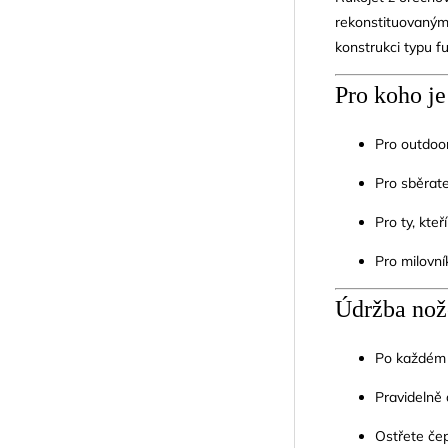
rekonstituovaným
konstrukci typu fu
Pro koho je
Pro outdoor
Pro sběrate
Pro ty, kte
Pro milovní
Údržba nož
Po každém p
Pravidelně 
Ostřete čep