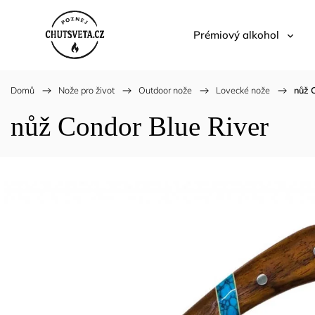
Prémiový alkohol
Domů
/
Nože pro život
/
Outdoor nože
/
Lovecké nože
/
nůž 
nůž Condor Blue River