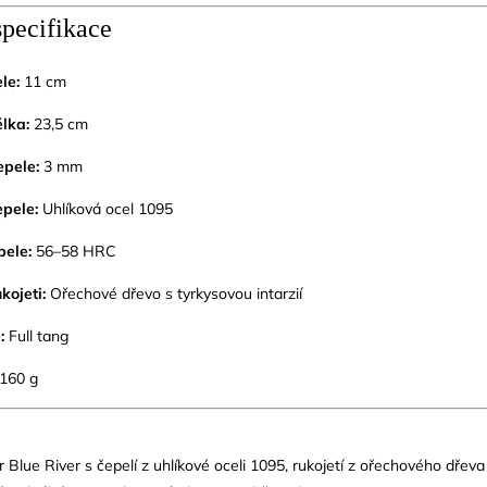
specifikace
le:
11 cm
lka:
23,5 cm
epele:
3 mm
epele:
Uhlíková ocel 1095
pele:
56–58 HRC
kojeti:
Ořechové dřevo s tyrkysovou intarzií
:
Full tang
160 g
Blue River s čepelí z uhlíkové oceli 1095, rukojetí z ořechového dřeva