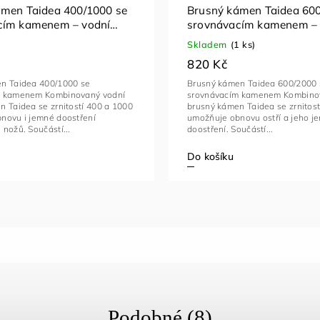
ámen Taidea 400/1000 se
Brusný kámen Taidea 600
cím kamenem – vodní
srovnávacím kamenem – 
a nože s protiskluzovým
brousek na nože s proti
Skladem
(1 ks)
stojanem
820 Kč
n Taidea 400/1000 se
Brusný kámen Taidea 600/2000 
m kamenem Kombinovaný vodní
srovnávacím kamenem Kombino
 Taidea se zrnitostí 400 a 1000
brusný kámen Taidea se zrnitost
novu i jemné doostření
umožňuje obnovu ostří a jeho je
nožů. Součástí...
doostření. Součástí...
Do košíku
Podobné (8)