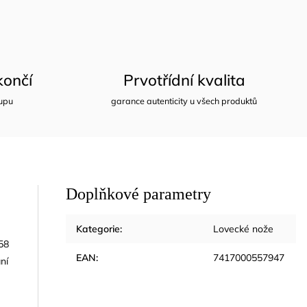
ončí
Prvotřídní kvalita
upu
garance autenticity u všech produktů
Doplňkové parametry
Kategorie
:
Lovecké nože
–58
EAN
:
7417000557947
ní