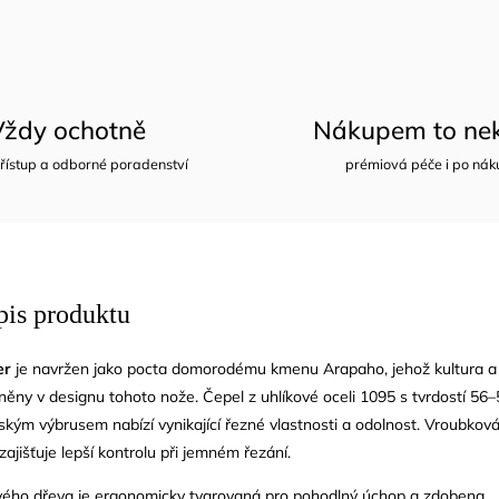
Vždy ochotně
Nákupem to nek
řístup a odborné poradenství
prémiová péče i po nák
pis produktu
er
je navržen jako pocta domorodému kmenu Arapaho, jehož kultura a
něny v designu tohoto nože.
Čepel z uhlíkové oceli 1095 s tvrdostí 56
ým výbrusem nabízí vynikající řezné vlastnosti a odolnost.
Vroubková
ajišťuje lepší kontrolu při jemném řezání.
vého dřeva je ergonomicky tvarovaná pro pohodlný úchop a zdobena