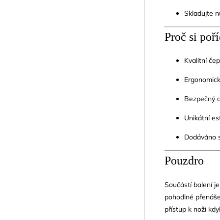
Skladujte 
Proč si poří
Kvalitní če
Ergonomická
Bezpečný a 
Unikátní es
Dodáváno s
Pouzdro
Součástí balení j
pohodlné přenáše
přístup k noži kdy