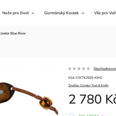
Nože pro život
Gurmánský Koutek
Vše pro Vař
Condor Blue River
Neohodnoce
Kód:
COCTK2825-43HC
Značka:
Condor Tool & Knife
2 780 K