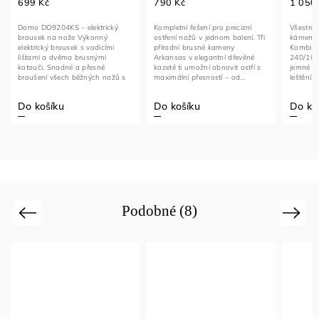
699 Kč
790 Kč
1 050 Kč
Domo DO9204KS – elektrický
Kompletní řešení pro precizní
Všestranný 
brousek na nože Výkonný
ostření nožů v jednom balení. Tři
kámen pro d
elektrický brousek s vodicími
přírodní brusné kameny
Kombinovan
lištami a dvěma brusnými
Arkansas v elegantní dřevěné
240/1000/30
kotouči. Snadné a přesné
kazetě ti umožní obnovit ostří s
jemné brouš
broušení všech běžných nožů s
maximální přesností – od...
leštění. Ideá
bezpečným a...
Do košíku
Do košíku
Do košík
Podobné (8)
Previous
Next