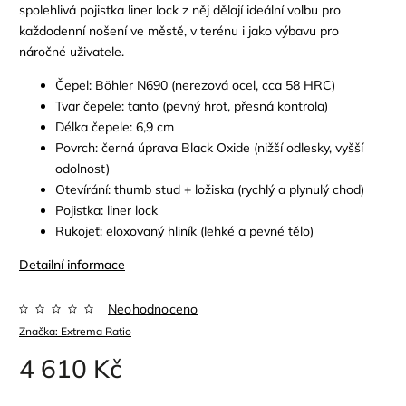
spolehlivá pojistka liner lock z něj dělají ideální volbu pro
každodenní nošení ve městě, v terénu i jako výbavu pro
náročné uživatele.
Čepel: Böhler N690 (nerezová ocel, cca 58 HRC)
Tvar čepele: tanto (pevný hrot, přesná kontrola)
Délka čepele: 6,9 cm
Povrch: černá úprava Black Oxide (nižší odlesky, vyšší
odolnost)
Otevírání: thumb stud + ložiska (rychlý a plynulý chod)
Pojistka: liner lock
Rukojeť: eloxovaný hliník (lehké a pevné tělo)
Detailní informace
Neohodnoceno
Značka:
Extrema Ratio
4 610 Kč