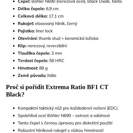
Čepel:
Böhler N690 (nerezová ocel), Black Oxide, tanto
Délka čepele:
6,9 cm
Celková délka:
17,1 cm
Rukojeť:
eloxovaný hliník, černý
Pojistka:
liner lock
Otevírání:
thumb stud + keramická ložiska
Klip:
nerezový, reverzibilní
Tloušťka čepele:
3 mm
Tvrdost čepele:
58 HRC
Hmotnost:
88 g
Země původu:
Itálie
Proč si pořídit Extrema Ratio BF1 CT
Black?
Kompaktní taktický nůž pro každodenní nošení (EDC)
Spolehlivá ocel Böhler N690 – ostrost a odolnost
Tanto čepel s černou úpravou pro diskrétní použití
Robustní hliníková rukojeť s nízkou hmotností