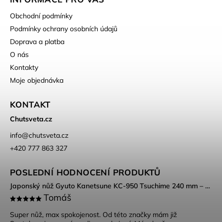
Obchodní podmínky
Podmínky ochrany osobních údajů
Doprava a platba
O nás
Kontakty
Moje objednávka
KONTAKT
Chutsveta.cz
info
@
chutsveta.cz
+420 777 863 327
POSLEDNÍ HODNOCENÍ PRODUKTŮ
Japonský nůž Gyuto Kanetsune KC-950 Tsuchime 240 mm – DSR-1K6 ocel, Tsuchime povrch
Tomáš
Super nůž, max spokojenost. Od této značky mám již