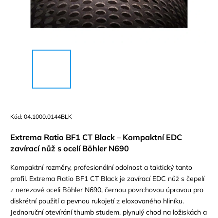
Kód:
04.1000.0144BLK
Extrema Ratio BF1 CT Black – Kompaktní EDC
zavírací nůž s ocelí Böhler N690
Kompaktní rozměry, profesionální odolnost a taktický tanto
profil. Extrema Ratio BF1 CT Black je zavírací EDC nůž s čepelí
z nerezové oceli Böhler N690, černou povrchovou úpravou pro
diskrétní použití a pevnou rukojetí z eloxovaného hliníku.
Jednoruční otevírání thumb studem, plynulý chod na ložiskách a