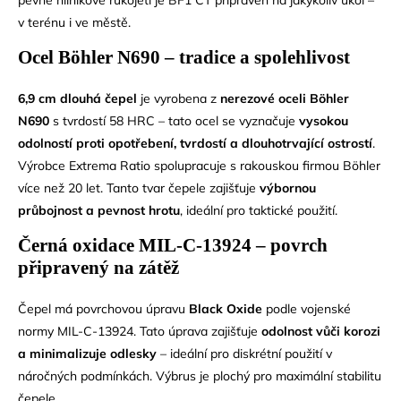
pevné hliníkové rukojeti je BF1 CT připraven na jakýkoliv úkol –
v terénu i ve městě.
Ocel Böhler N690 – tradice a spolehlivost
6,9 cm dlouhá čepel
je vyrobena z
nerezové oceli Böhler
N690
s tvrdostí 58 HRC – tato ocel se vyznačuje
vysokou
odolností proti opotřebení, tvrdostí a dlouhotrvající ostrostí
.
Výrobce Extrema Ratio spolupracuje s rakouskou firmou Böhler
více než 20 let. Tanto tvar čepele zajišťuje
výbornou
průbojnost a pevnost hrotu
, ideální pro taktické použití.
Černá oxidace MIL-C-13924 – povrch
připravený na zátěž
Čepel má povrchovou úpravu
Black Oxide
podle vojenské
normy MIL-C-13924. Tato úprava zajišťuje
odolnost vůči korozi
a minimalizuje odlesky
– ideální pro diskrétní použití v
náročných podmínkách. Výbrus je plochý pro maximální stabilitu
čepele.