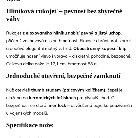
Hliníková rukojeť – pevnost bez zbytečné
váhy
Rukojeť z
eloxovaného hliníku
nabízí
pevný a jistý úchop
,
přičemž zachovává nízkou hmotnost. Eloxace chrání proti korozi
a dodává elegantní matný vzhled.
Oboustranný kapesní klip
umožňuje nošení vlevo i vpravo – diskrétní, pohodlné, bezpečné.
Celková délka nože je 17,1 cm, hmotnost 88 g.
Jednoduché otevření, bezpečné zamknutí
Nůž otevřeš
thumb studem (palcovým kolíčkem)
, čepel je
uložena na
keramických ložiskách
pro plynulý chod. O
bezpečnost se stará
liner lock
– osvědčená pojistka používaná i
u vojenských modelů.
Specifikace nože: