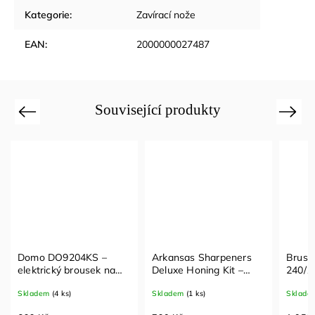
Kategorie
:
Zavírací nože
EAN
:
2000000027487
Související produkty
Previous
Next
Domo DO9204KS –
Arkansas Sharpeners
Brusný 
elektrický brousek na
Deluxe Honing Kit –
240/1000
nože, 40 W, 2 kotouče,
sada brusných kamenů
univerzál
Skladem
(4 ks)
Skladem
(1 ks)
Skladem
(1
stříbrný
vodní ká
broušení