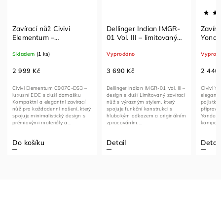
Zavírací nůž Civivi
Dellinger Indian IMGR-
Zavíra
Elementum –
01 Vol. III – limitovaný
Yonde
damašková čepel,
zavírací nůž s ražbou
damaš
Skladem
(1 ks)
Vyprodáno
Vyprod
měděné karbon vlákno,
Indian Motorcycle
rukoje
17,76 cm
Wood
2 999 Kč
3 690 Kč
2 440
Civivi Elementum C907C-DS3 –
Dellinger Indian IMGR-01 Vol. III –
Civivi Y
luxusní EDC s duší damašku
design s duší Limitovaný zavírací
elegance
Kompaktní a elegantní zavírací
nůž s výrazným stylem, který
pojistko
nůž pro každodenní nošení, který
spojuje funkční konstrukci s
připrave
spojuje minimalistický design s
hlubokým odkazem a originálním
Yonder 
prémiovými materiály a...
zpracováním....
kompaktn
který zau
Do košíku
Detail
Detail