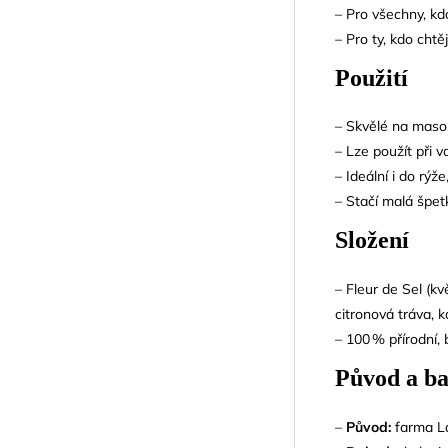
– Pro všechny, kd
– Pro ty, kdo chtě
Použití
– Skvělé na maso, r
– Lze použít při v
– Ideální i do rýž
– Stačí malá špet
Složení
– Fleur de Sel (k
citronová tráva, kaf
– 100 % přírodní, 
Původ a ba
–
Původ:
farma La