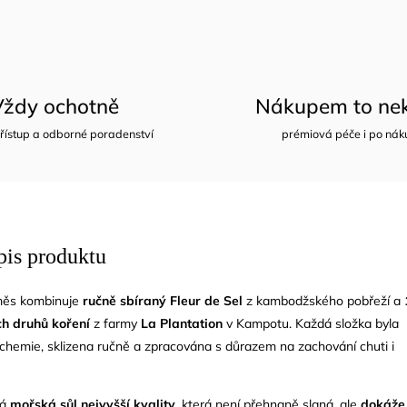
Vždy ochotně
Nákupem to nek
řístup a odborné poradenství
prémiová péče i po nák
pis produktu
směs kombinuje
ručně sbíraný Fleur de Sel
z kambodžského pobřeží a
ch druhů koření
z farmy
La Plantation
v Kampotu. Každá složka byla
chemie, sklizena ručně a zpracována s důrazem na zachování chuti i
ná
mořská sůl nejvyšší kvality
, která není přehnaně slaná, ale
dokáže