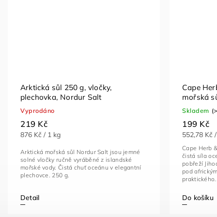
Arktická sůl 250 g, vločky,
Cape Herb
plechovka, Nordur Salt
mořská sů
Vyprodáno
Skladem
(
219 Kč
199 Kč
876 Kč / 1 kg
552,78 Kč /
Cape Herb & 
Arktická mořská sůl Nordur Salt jsou jemné
čistá síla o
solné vločky ručně vyráběné z islandské
pobřeží Jiho
mořské vody. Čistá chuť oceánu v elegantní
pod africký
plechovce. 250 g.
praktického..
Do košíku
Detail