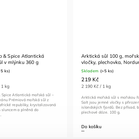
 & Spice Atlantická
Arktická sůl 100 g, mořsk
l v mlýnku 360 g
vločky, plechovka, Nordur
>5 ks)
Skladem
(>5 ks)
219 Kč
 1 kg
2 190 Kč / 1 kg
Spice Atlantická mořská sůl –
Arktická mořská sůl s mořskou 
ceánu Prémiová mořská sůl z
Salt jsou jemné vločky s přiroz
africké republiky, krystalizovaná
islandských fjordů. Bez přísad, 
m sluncem a plněná do
plechové dóze. 100 g.
.
Do košíku