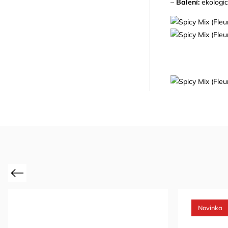
–
Balení:
ekologick
Previous
Novinka