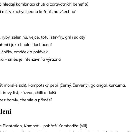
o hledají kombinaci chuti a zdravotních benefitů
jí mít v kuchyni jedno koření „na všechno“
yby, zeleninu, vejce, tofu, stir-fry, gril i saláty
aření i jako finální dochucení
e, čočky, omáček a polévek
ka – směs je intenzivní a výrazná
vět mořské soli), kampotský pepř (černý, červený), galangal, kurkuma,
írový list, zázvor, chilli a další
bez barviv, chemie a příměsí
lení
 Plantation, Kampot + pobřeží Kambodže (sůl)