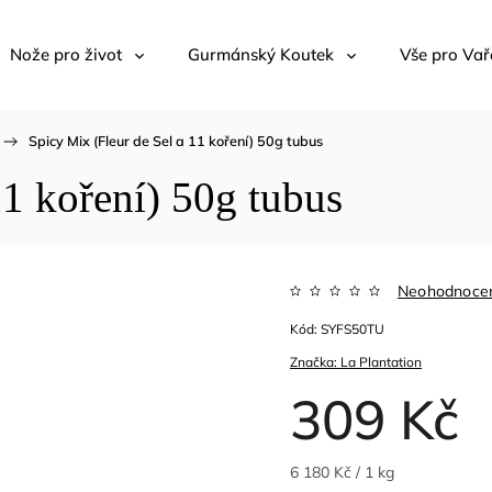
Nože pro život
Gurmánský Koutek
Vše pro Vař
/
Spicy Mix (Fleur de Sel a 11 koření) 50g tubus
11 koření) 50g tubus
Neohodnoce
Kód:
SYFS50TU
Značka:
La Plantation
309 Kč
6 180 Kč / 1 kg