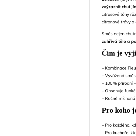
zvýraznit chuť jí
citrusové tóny rů
citronové trávy a ch
Směs nejen chutná
zahřívá tělo a 
Čím je vý
– Kombinace Fleu
– Vyvážená směs s
– 100 % přírodní 
– Obsahuje funkč
– Ručně míchaná 
Pro koho j
– Pro každého, kd
– Pro kuchaře, kt