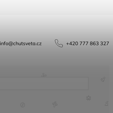
info
@
chutsveta.cz
+420 777 863 327