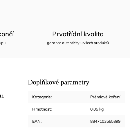
ončí
Prvotřídní kvalita
upu
garance autenticity u všech produktů
Doplňkové parametry
11
Kategorie
:
Prémiové koření
Hmotnost
:
0.05 kg
EAN
:
8847103555899