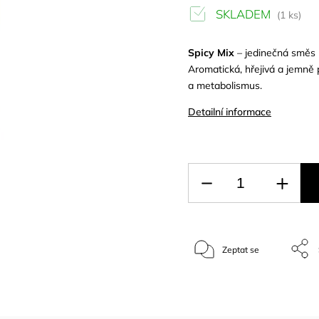
SKLADEM
(1 ks)
Spicy Mix
– jedinečná směs m
Aromatická, hřejivá a jemně p
a metabolismus.
Detailní informace
Zeptat se