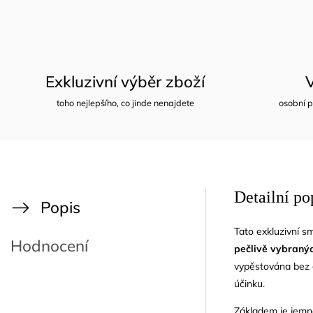
Exkluzivní výběr zboží
toho nejlepšího, co jinde nenajdete
osobní p
Detailní po
Popis
Tato exkluzivní 
Hodnocení
pečlivě vybraný
vypěstována bez 
účinku.
Základem je jem