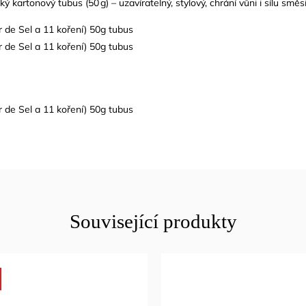
ý kartonový tubus (50 g) – uzavíratelný, stylový, chrání vůni i sílu směs
Související produkty