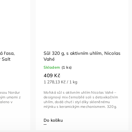
á řasa,
Sůl 320 g, s aktivním uhlím, Nicolas
 Salt
Vahé
Skladem
(1 ks)
409 Kč
1 278,13 Kč / 1 kg
řasou Nordur
Mořská sůl s aktivním uhlím Nicolas Vahé –
eným umami z
designový mix černobílé soli s detoxikačním
baleno v
uhlím, dodá chuť i styl díky skleněnému
mlýnku s keramickým mechanismem. 320 g.
Do košíku