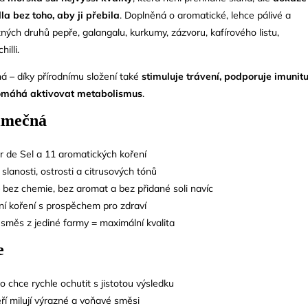
dla bez toho, aby ji přebila
. Doplněná o aromatické, lehce pálivé a
zných druhů pepře, galangalu, kurkumy, zázvoru, kafírového listu,
illi.
 – díky přírodnímu složení také
stimuluje trávení, podporuje imunitu
pomáhá aktivovat metabolismus
.
jimečná
r de Sel a 11 aromatických koření
lanosti, ostrosti a citrusových tónů
– bez chemie, bez aromat a bez přidané soli navíc
ní koření s prospěchem pro zdraví
směs z jediné farmy = maximální kvalita
e
o chce rychle ochutit s jistotou výsledku
eří milují výrazné a voňavé směsi