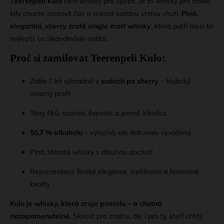
Teerenpeli Kulo
není whisky pro spěch. Je to whisky pro chvíle,
kdy chcete zastavit čas a vnímat každou vrstvu chuti.
Plná,
elegantní, sherry zralá single malt whisky
, která patří mezi to
nejlepší, co Skandinávie nabízí.
Proč si zamilovat Teerenpeli Kulo:
Zrála 7 let výhradně v
sudech po sherry
– hluboký
ovocný profil
Tóny fíků, rozinek, švestek a jemné lékořice
50,7 % alkoholu
– výrazná, ale dokonale vyvážená
Plná, tělnatá whisky s dlouhou dochutí
Reprezentace finské elegance, trpělivosti a řemeslné
kvality
Kulo je whisky, která zraje pomalu – a chutná
nezapomenutelně.
Skvost pro znalce, ale i pro ty, kteří chtějí