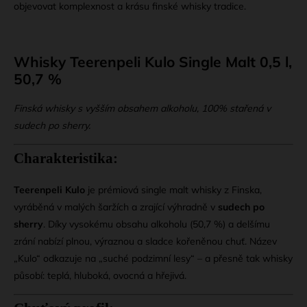
objevovat komplexnost a krásu finské whisky tradice.
Whisky Teerenpeli Kulo Single Malt 0,5 l,
50,7 %
Finská whisky s vyšším obsahem alkoholu, 100% stařená v
sudech po sherry.
Charakteristika:
Teerenpeli Kulo
je prémiová single malt whisky z Finska,
vyráběná v malých šaržích a zrající výhradně v
sudech po
sherry
. Díky vysokému obsahu alkoholu (50,7 %) a delšímu
zrání nabízí plnou, výraznou a sladce kořeněnou chuť. Název
„Kulo“ odkazuje na „suché podzimní lesy“ – a přesně tak whisky
působí: teplá, hluboká, ovocná a hřejivá.