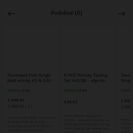
Podobné (8)
Previous
Next
o Single
KYRÖ Whisky Tasting
Teerenpeli Kaski Portti
 % 0,5 l
Set 4×0,05l – objevte
Single Malt whisky 43 %
čtyři varianty finské
0,5 l
Skladem
(2 ks)
Skladem
(1 ks)
žitné whisky
1 999 Kč
639 Kč
3 998 Kč / 1 l
KYRÖ Whisky Tasting Set
le malt whisky
Teerenpeli Portti – finská single
4×0,05l – degustační balíček se
% zraje v
malt whisky s výrazným
čtyřmi druhy finské žitné whisky.
X a Oloroso.
charakterem, zrající v sudech po
Ideální způsob, jak objevit svou
ofil s
portském víně. Plná chuť,
oblíbenou whisky od Kyrö.