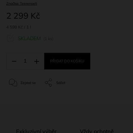
Značka:
Teerenpeli
2 299 Kč
4 598 Kč / 1 l
SKLADEM
(1 ks)
PŘIDAT DO KOŠÍKU
Zeptat se
Sdílet
Exkluzivní výběr
Vždy ochotně