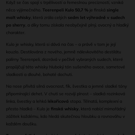
Když se čas spojí s trpělivostí a řemeslnou precizností, vzniká
něco výjimečného.
Teerenpeli Kulo 50,7 %
je finská
single
malt whisky
, která zrála celých
sedm let výhradně v sudech
po sherry
, a díky tomu získala neobyčejně plný, ovocný a hladký
charakter.
Kulo je whisky, která si dává na čas – a právě v tom je její
kouzlo. Destilována z nového, jemně nálevkovitého destilátu
palírny Teerenpeli, dozrává v pečlivě vybraných sudech, které
propůjčují této whisky hluboký tón sušeného ovoce, sametové
sladkosti a dlouhé, bohaté dochuti.
Na nose přivítá silná ovocnost, fík, švestka a jemné sladké tóny
připomínající dehet. V chuti se rozvíjí plnost – sladká rozinková
linka, švestky a lehká
lékořicová
stopa. Tělnatá, komplexní a
přesto hladká – Kulo je
finská whisky
, která nabízí mimořádný
zážitek každému, kdo hledá skutečnou hloubku a rovnováhu v
každém doušku.