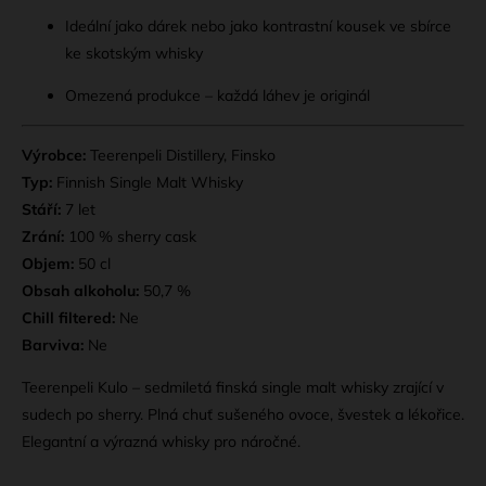
Ideální jako dárek nebo jako kontrastní kousek ve sbírce
ke skotským whisky
Omezená produkce – každá láhev je originál
Výrobce:
Teerenpeli Distillery, Finsko
Typ:
Finnish Single Malt Whisky
Stáří:
7 let
Zrání:
100 % sherry cask
Objem:
50 cl
Obsah alkoholu:
50,7 %
Chill filtered:
Ne
Barviva:
Ne
Teerenpeli Kulo – sedmiletá finská single malt whisky zrající v
sudech po sherry. Plná chuť sušeného ovoce, švestek a lékořice.
Elegantní a výrazná whisky pro náročné.