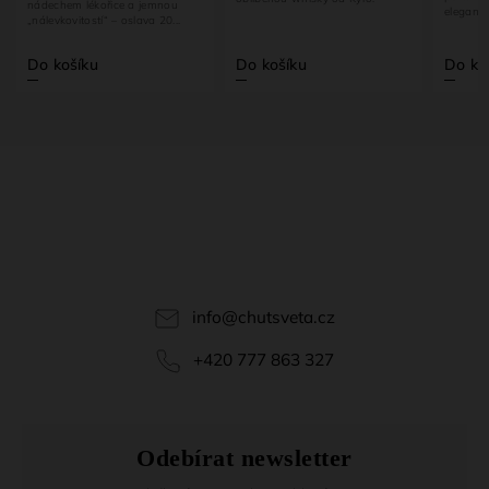
a jemnou
elegance a dlouhý závěr. 43 %.
lava 20...
Do košíku
Do košíku
info
@
chutsveta.cz
+420 777 863 327
Odebírat newsletter