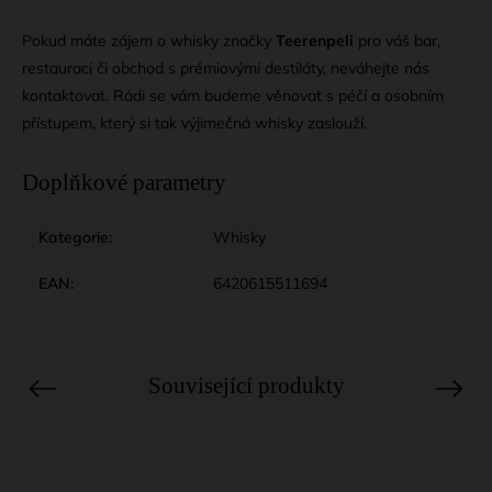
Pokud máte zájem o whisky značky
Teerenpeli
pro váš bar,
restauraci či obchod s prémiovými destiláty, neváhejte nás
kontaktovat. Rádi se vám budeme věnovat s péčí a osobním
přístupem, který si tak výjimečná whisky zaslouží.
Doplňkové parametry
Kategorie
:
Whisky
EAN
:
6420615511694
Související produkty
Previous
Next