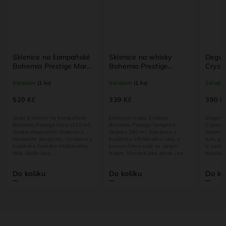
šampaňské
Sklenice na whisky
Degustační sklenice
tige Mary
Bohemia Prestige
Crystal Bohemia Colibri
išťálové
Sempré 2×340 ml –
6×85 ml – křišťálové skl
Skladem
(1 ks)
Skladem
(1 ks)
křišťálové sklo
na rum a pálenku
339 Kč
390 Kč
a šampaňské
Exkluzivní sada 2 sklenic
Elegantní degustační sklenice
Mary (210 ml)
Bohemia Prestige Sempré o
Crystal Bohemia Colibri o
 křivkami a
objemu 340 ml. Vyrobeno z
objemu 85 ml jsou ideální na
m. Vyrobeno z
kvalitního křišťálového skla, v
rum, pálenku, likéry nebo grappu
 křišťálového
luxusní černé tubě se zlatým
V sadě 6 kusů, vyrobeny z
logem. Vhodné jako dárek i na...
bezolovnatého českého křišťálu
s...
Do košíku
Do košíku