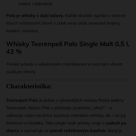
znalce i objevitele
Palo je whisky s duší oslavy.
Každý doušek vypráví o dvaceti
letech mistrovství, které v sobě nese otisk severské krajiny,
tradice i inovace.
Whisky Teerenpeli Palo Single Malt 0,5 l,
43 %
Finská whisky s rašelinovým charakterem a ovocným vlivem
sudů po sherry.
Charakteristika:
Teerenpeli Palo
je jedna z výraznějších whisky finské palírny
Teerenpeli. Název
Palo
v překladu znamená „oheň“ – a
odkazuje nejen na lehce kouřový charakter whisky, ale i na její
živelnost a hloubku. Tato single malt whisky zraje v
sudech po
sherry
a vyznačuje se
jemně rašelinovým kouřem
, který je