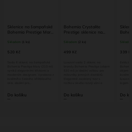
na šampaňské
Bohemia Crystalite
Sklenice na whisky
restige Mary
Prestige sklenice na
Bohemia Prestige
 křišťálové
brandy 2 ks
Sempré 2×340 ml –
)
Skladem
(2 ks)
Skladem
(1 ks)
křišťálové sklo
499 Kč
339 Kč
c na šampaňské
Luxusní sada 2 sklenic na
Exkluzivní sada 2 sklenic
ge Mary (210 ml)
brandy Bohemia Prestige (objem
Bohemia Prestige Sempré o
ními křivkami a
530 ml) je ideální volbou pro
objemu 340 ml. Vyrobeno z
gnem. Vyrobeno z
milovníky jemných destilátů.
kvalitního křišťálového skla, 
ého křišťálového
Elegantně zaoblený tvar s
luxusní černé tubě se zlatým
...
nožkou skvěle rozvíjí vůni a
logem. Vhodné jako dárek i n
chuť...
Do košíku
Do košíku