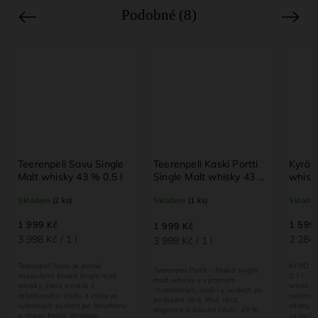
Podobné (8)
Previous
Next
li Savu Single
Teerenpeli Kaski Portti
Kyrö Malt Rye Olo
sky 43 % 0,5 l
Single Malt whisky 43 %
whisky 47,2 % 0,7 l
0,5 l
 ks)
Skladem
(1 ks)
Skladem
(3 ks)
1 599 Kč
1 999 Kč
 1 l
2 284,29 Kč / 1 l
3 998 Kč / 1 l
avu je jemně
KYRÖ Malt Rye Oloroso 4
Teerenpeli Portti – finská single
nská single malt
0,7 l – plná a bohatá fins
malt whisky s výrazným
á vznikla z
whisky ze 100 % sladové
charakterem, zrající v sudech po
 sladu a zrála ve
celozrnného žita. Zraje v 
portském víně. Plná chuť,
sudech po bourbonu
sherry, novém americkém
elegance a dlouhý závěr. 43 %.
ro Ximénez.
sudech po bourbonu....