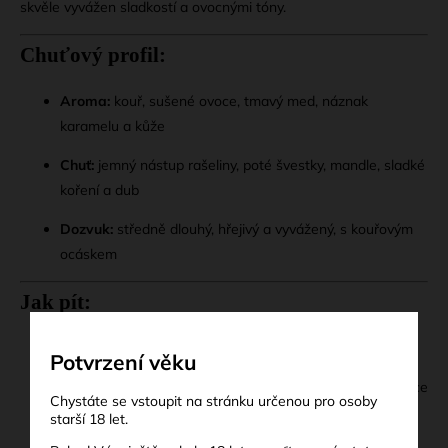
skvěle vyvážen sladkostí a ovocnými tóny.
Chuťový profil:
Aroma:
kouř, sušené ovoce, tmavý med, náznak
karamelu a kůže
Chuť:
jemný nástup rašeliny, poté švestky, mandle, sladké
koření a dub
Dozvuk:
středně dlouhý, hřejivý a vyvážený, s kouřovým
ocáskem
Jak pít:
Ideálně
čistá (neat)
, při pokojové teplotě
Potvrzení věku
S kapkou vody
se otevřou jemnější tóny sušeného ovoce
Chystáte se vstoupit na stránku určenou pro osoby
a sherry
starší 18 let.