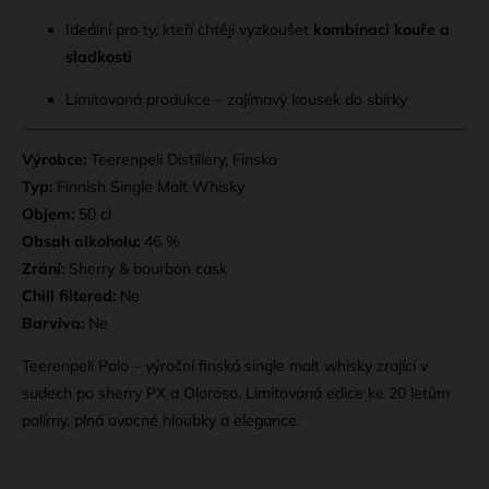
Ideální pro ty, kteří chtějí vyzkoušet
kombinaci kouře a
sladkosti
Limitovaná produkce – zajímavý kousek do sbírky
Výrobce:
Teerenpeli Distillery, Finsko
Typ:
Finnish Single Malt Whisky
Objem:
50 cl
Obsah alkoholu:
46 %
Zrání:
Sherry & bourbon cask
Chill filtered:
Ne
Barviva:
Ne
Teerenpeli Palo – výroční finská single malt whisky zrající v
sudech po sherry PX a Oloroso. Limitovaná edice ke 20 letům
palírny, plná ovocné hloubky a elegance.