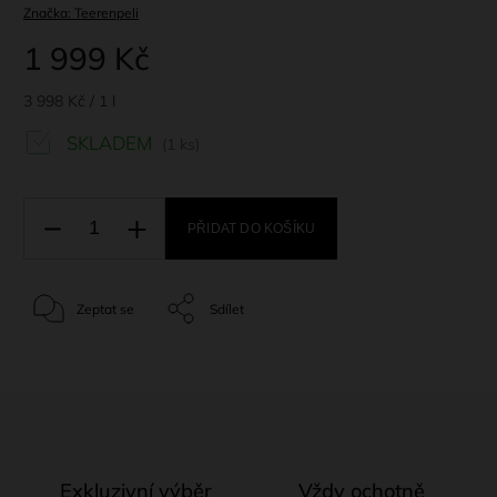
Značka:
Teerenpeli
1 999 Kč
3 998 Kč / 1 l
SKLADEM
(1 ks)
PŘIDAT DO KOŠÍKU
Zeptat se
Sdílet
Exkluzivní výběr
Vždy ochotně