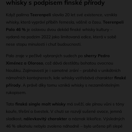
whisky s podpisem finské přírody
Když palírna
Teerenpeli
slavila 20 let své existence, vznikla
whisky, která vypráví příběh řemesla, vášně a času.
Teerenpeli
Palo 46 %
je oslavou dvou dekád finské whisky kultury –
vydaná na podzim 2022 jako limitovaná edice, která v sobě
nese stopu minulosti i chuť budoucnosti.
Palo zraje v pečlivě vybraných sudech po
sherry Pedro
Ximénez a Oloroso
, což dává destilátu bohatou ovocnou
hloubku. Zajímavostí je i samotné zrání – probíhá v unikátních
námořních kontejnerech, kde whisky vstřebává charakter
finské
přírody
. A právě díky tomu vzniká whisky s nezaměnitelným
rukopisem.
Tato
finská single malt whisky
má svěží, ale plnou vůni s tóny
kouře, třešní a švestek. V chuti se rozvíjí sušené ovoce, jemná
sladkost,
nálevkovitý charakter
a náznak lékořice. Výsledných
46 % alkoholu nebylo zvoleno náhodně – bylo určeno při slepé