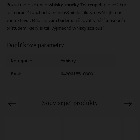
Pokud máte zájem o
whisky značky Teerenpeli
pro váš bar,
restauraci či obchod s prémiovými destiláty, neváhejte nás
kontaktovat. Rádi se vám budeme věnovat s péčí a osobním
přístupem, který si tak výjimečná whisky zaslouží.
Doplňkové parametry
Kategorie
:
Whisky
EAN
:
6420615510000
Související produkty
Previous
Next