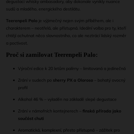
degustaci whisky ambasadory, aby dokonale vynikly nuance
sudů a mladého, energického destilátu.
Teerenpeli Palo
je výjimečný nejen svým příběhem, ale i
charakterem – neotřelá, ale přístupná. Ideální volba pro ty, kteří
chtějí ochutnat něco slavnostního, co ale neztrácí lidský rozměr
a poctivost.
Proč si zamilovat Teerenpeli Palo:
Výroční edice k 20 letům palírny – limitovaná a jedinečná
Zrání v sudech po
sherry PX a Oloroso
– bohatý ovocný
profil
Alkohol 46 % – vyladěn na základě slepé degustace
Zrání v námořních kontejnerech –
finská příroda jako
součást chuti
Aromatická, komplexní, přesto přístupná – zážitek pro