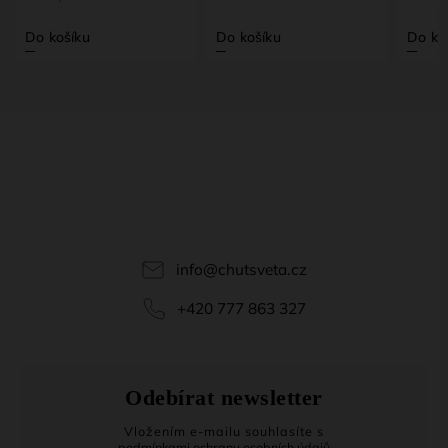
u
Do košíku
Do košíku
info
@
chutsveta.cz
+420 777 863 327
Odebírat newsletter
Vložením e-mailu souhlasíte s
podmínkami ochrany osobních údajů