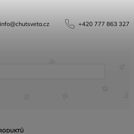
info
@
chutsveta.cz
+420 777 863 327
PRODUKTŮ