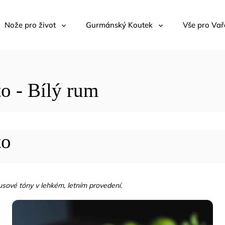
Nože pro život
Gurmánský Koutek
Vše pro Vař
o - Bílý rum
to
usové tóny v lehkém, letním provedení.